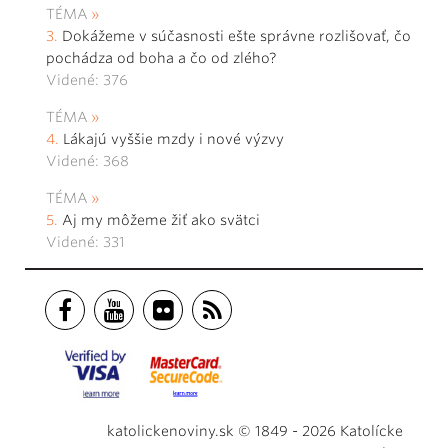
TÉMA
Dokážeme v súčasnosti ešte správne rozlišovať, čo
pochádza od boha a čo od zlého?
Videné: 376
TÉMA
Lákajú vyššie mzdy i nové výzvy
Videné: 368
TÉMA
Aj my môžeme žiť ako svätci
Videné: 331
katolickenoviny.sk © 1849 - 2026 Katolícke