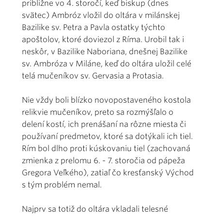
približne vo 4. storočí, keď biskup (dnes
svätec) Ambróz vložil do oltára v milánskej
Bazilike sv. Petra a Pavla ostatky týchto
apoštolov, ktoré doviezol z Ríma. Urobil tak i
neskôr, v Bazilike Naboriana, dnešnej Bazilike
sv. Ambróza v Miláne, keď do oltára uložil celé
telá mučeníkov sv. Gervasia a Protasia.
Nie vždy boli blízko novopostaveného kostola
relikvie mučeníkov, preto sa rozmýšľalo o
delení kostí, ich prenášaní na rôzne miesta či
používaní predmetov, ktoré sa dotýkali ich tiel.
Rím bol dlho proti kúskovaniu tiel (zachovaná
zmienka z prelomu 6. - 7. storočia od pápeža
Gregora Veľkého), zatiaľ čo kresťanský Východ
s tým problém nemal.
Najprv sa totiž do oltára vkladali telesné