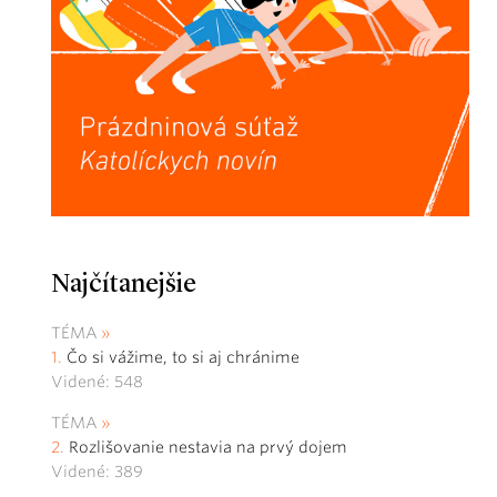
Najčítanejšie
TÉMA
Čo si vážime, to si aj chránime
Videné: 548
TÉMA
Rozlišovanie nestavia na prvý dojem
Videné: 389