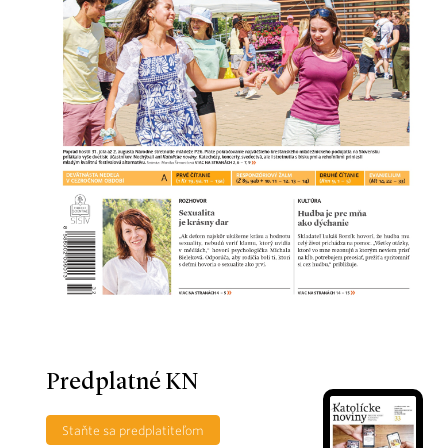
Predplatné KN
Staňte sa predplatiteľom