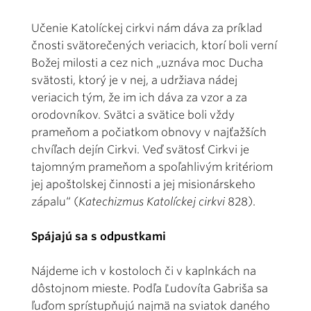
Učenie Katolíckej cirkvi nám dáva za príklad
čnosti svätorečených veriacich, ktorí boli verní
Božej milosti a cez nich „uznáva moc Ducha
svätosti, ktorý je v nej, a udržiava nádej
veriacich tým, že im ich dáva za vzor a za
orodovníkov. Svätci a svätice boli vždy
prameňom a počiatkom obnovy v najťažších
chvíľach dejín Cirkvi. Veď svätosť Cirkvi je
tajomným prameňom a spoľahlivým kritériom
jej apoštolskej činnosti a jej misionárskeho
zápalu“ (
Katechizmus Katolíckej cirkvi
828).
Spájajú sa s odpustkami
Nájdeme ich v kostoloch či v kaplnkách na
dôstojnom mieste. Podľa Ľudovíta Gabriša sa
ľuďom sprístupňujú najmä na sviatok daného