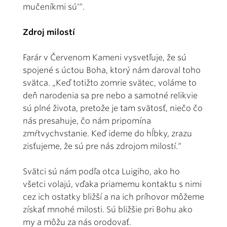
mučeníkmi sú‘“.
Zdroj milostí
Farár v Červenom Kameni vysvetľuje, že sú
spojené s úctou Boha, ktorý nám daroval toho
svätca. „Keď totižto zomrie svätec, voláme to
deň narodenia sa pre nebo a samotné relikvie
sú plné života, pretože je tam svätosť, niečo čo
nás presahuje, čo nám pripomína
zmŕtvychvstanie. Keď ideme do hĺbky, zrazu
zisťujeme, že sú pre nás zdrojom milostí.“
Svätci sú nám podľa otca Luigiho, ako ho
všetci volajú, vďaka priamemu kontaktu s nimi
cez ich ostatky bližší a na ich príhovor môžeme
získať mnohé milosti. Sú bližšie pri Bohu ako
my a môžu za nás orodovať.