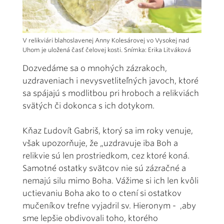
V relikviári blahoslavenej Anny Kolesárovej vo Vysokej nad
Uhom je uložená časť čelovej kosti. Snímka: Erika Litváková
Dozvedáme sa o mnohých zázrakoch,
uzdraveniach i nevysvetliteľných javoch, ktoré
sa spájajú s modlitbou pri hroboch a relikviách
svätých či dokonca s ich dotykom.
Kňaz Ľudovít Gabriš, ktorý sa im roky venuje,
však upozorňuje, že „uzdravuje iba Boh a
relikvie sú len prostriedkom, cez ktoré koná.
Samotné ostatky svätcov nie sú zázračné a
nemajú silu mimo Boha. Vážime si ich len kvôli
uctievaniu Boha ako to o ctení si ostatkov
mučeníkov trefne vyjadril sv. Hieronym - ‚aby
sme lepšie obdivovali toho, ktorého