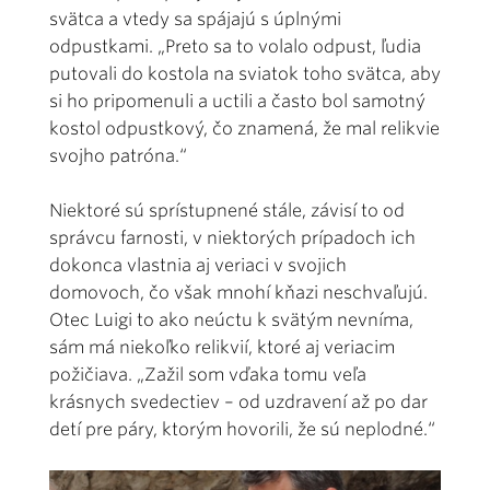
svätca a vtedy sa spájajú s úplnými
odpustkami. „Preto sa to volalo odpust, ľudia
putovali do kostola na sviatok toho svätca, aby
si ho pripomenuli a uctili a často bol samotný
kostol odpustkový, čo znamená, že mal relikvie
svojho patróna.“
Niektoré sú sprístupnené stále, závisí to od
správcu farnosti, v niektorých prípadoch ich
dokonca vlastnia aj veriaci v svojich
domovoch, čo však mnohí kňazi neschvaľujú.
Otec Luigi to ako neúctu k svätým nevníma,
sám má niekoľko relikvií, ktoré aj veriacim
požičiava. „Zažil som vďaka tomu veľa
krásnych svedectiev – od uzdravení až po dar
detí pre páry, ktorým hovorili, že sú neplodné.“