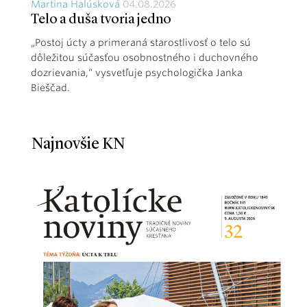
Martina Halúsková
04.08.2026
Telo a duša tvoria jedno
„Postoj úcty a primeraná starostlivosť o telo sú
dôležitou súčasťou osobnostného i duchovného
dozrievania,“ vysvetľuje psychologička Janka
Bieščad.
Najnovšie KN