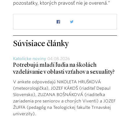
pozostatky, ktorých pravosť nie je overená.“
Súvisiace články
Katolícke noviny
04.08.2026
Potrebujú mladí ľudia na školách
vzdelávanie v oblasti vzťahov a sexuality?
V ankete odpovedajú NIKOLETA HRUŠKOVÁ
(meteorologička), JOZEF KÁKOŠ (riaditeľ Depaul
Slovensko), ZUZANA BOŠNÁKOVÁ (riaditeľka
zariadenia pre seniorov a chorých Viventi) a JOZEF
ŽUFFA (pedagóg na Teologickej fakulte Trnavskej
univerzity).