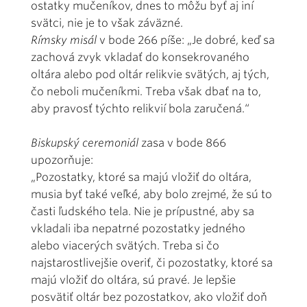
ostatky mučeníkov, dnes to môžu byť aj iní
svätci, nie je to však záväzné.
Rímsky misál
v bode 266 píše: „Je dobré, keď sa
zachová zvyk vkladať do konsekrovaného
oltára alebo pod oltár relikvie svätých, aj tých,
čo neboli mučeníkmi. Treba však dbať na to,
aby pravosť týchto relikvií bola zaručená.“
Biskupský ceremoniál
zasa v bode 866
upozorňuje:
„Pozostatky, ktoré sa majú vložiť do oltára,
musia byť také veľké, aby bolo zrejmé, že sú to
časti ľudského tela. Nie je prípustné, aby sa
vkladali iba nepatrné pozostatky jedného
alebo viacerých svätých. Treba si čo
najstarostlivejšie overiť, či pozostatky, ktoré sa
majú vložiť do oltára, sú pravé. Je lepšie
posvätiť oltár bez pozostatkov, ako vložiť doň