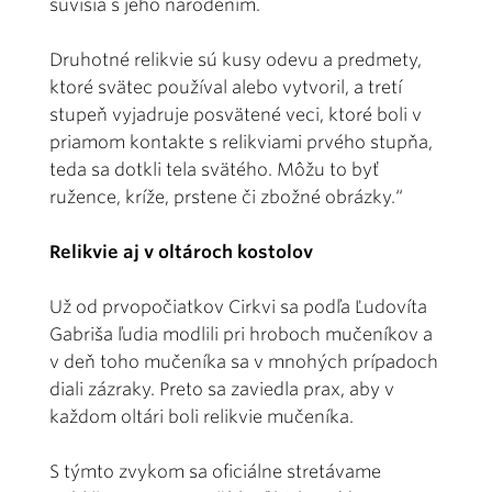
súvisia s jeho narodením.
Druhotné relikvie sú kusy odevu a predmety,
ktoré svätec používal alebo vytvoril, a tretí
stupeň vyjadruje posvätené veci, ktoré boli v
priamom kontakte s relikviami prvého stupňa,
teda sa dotkli tela svätého. Môžu to byť
ružence, kríže, prstene či zbožné obrázky.“
Relikvie aj v oltároch kostolov
Už od prvopočiatkov Cirkvi sa podľa Ľudovíta
Gabriša ľudia modlili pri hroboch mučeníkov a
v deň toho mučeníka sa v mnohých prípadoch
diali zázraky. Preto sa zaviedla prax, aby v
každom oltári boli relikvie mučeníka.
S týmto zvykom sa oficiálne stretávame