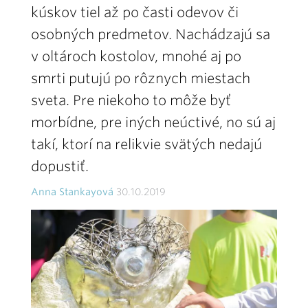
kúskov tiel až po časti odevov či
osobných predmetov. Nachádzajú sa
v oltároch kostolov, mnohé aj po
smrti putujú po rôznych miestach
sveta. Pre niekoho to môže byť
morbídne, pre iných neúctivé, no sú aj
takí, ktorí na relikvie svätých nedajú
dopustiť.
Anna Stankayová
30.10.2019