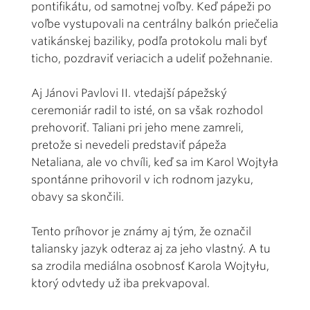
pontifikátu, od samotnej voľby. Keď pápeži po
voľbe vystupovali na centrálny balkón priečelia
vatikánskej baziliky, podľa protokolu mali byť
ticho, pozdraviť veriacich a udeliť požehnanie.
Aj Jánovi Pavlovi II. vtedajší pápežský
ceremoniár radil to isté, on sa však rozhodol
prehovoriť. Taliani pri jeho mene zamreli,
pretože si nevedeli predstaviť pápeža
Netaliana, ale vo chvíli, keď sa im Karol Wojtyła
spontánne prihovoril v ich rodnom jazyku,
obavy sa skončili.
Tento príhovor je známy aj tým, že označil
taliansky jazyk odteraz aj za jeho vlastný. A tu
sa zrodila mediálna osobnosť Karola Wojtyłu,
ktorý odvtedy už iba prekvapoval.