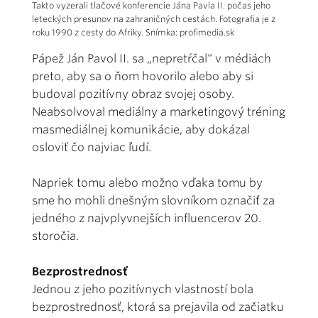
Takto vyzerali tlačové konferencie Jána Pavla II. počas jeho
leteckých presu­nov na zahraničných cestách. Fotografia je z
roku 1990 z cesty do Afriky. Snímka: profimedia.sk
Pápež Ján Pavol II. sa „nepretŕčal“ v médiách
preto, aby sa o ňom hovorilo alebo aby si
budoval pozitívny obraz svojej osoby.
Neabsolvoval mediálny a marketingový tréning
masmediálnej komunikácie, aby dokázal
osloviť čo najviac ľudí.
Napriek tomu alebo možno vďaka tomu by
sme ho mohli dnešným slovníkom označiť za
jedného z najvplyvnejších influencerov 20.
storočia.
Bezprostrednosť
Jednou z jeho pozitívnych vlastností bola
bezprostrednosť, ktorá sa prejavila od začiatku