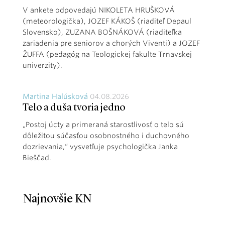
V ankete odpovedajú NIKOLETA HRUŠKOVÁ
(meteorologička), JOZEF KÁKOŠ (riaditeľ Depaul
Slovensko), ZUZANA BOŠNÁKOVÁ (riaditeľka
zariadenia pre seniorov a chorých Viventi) a JOZEF
ŽUFFA (pedagóg na Teologickej fakulte Trnavskej
univerzity).
Martina Halúsková
04.08.2026
Telo a duša tvoria jedno
„Postoj úcty a primeraná starostlivosť o telo sú
dôležitou súčasťou osobnostného i duchovného
dozrievania,“ vysvetľuje psychologička Janka
Bieščad.
Najnovšie KN