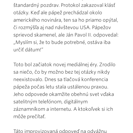
štandardný pozdrav. Protokol zakazoval klásť
otázky. Keď ale pápež prechádzal okolo
amerického novinára, ten sa ho priamo opýtal,
či rozmýšľa aj nad návštevou USA. Pápežov
sprievod skamenel, ale Ján Pavol II. odpovedal:
„Myslím si, že to bude potrebné, ostáva iba
určiť dátum!”
Toto bol začiatok novej mediálnej éry. Zrodilo
sa niečo, čo by možno bez tej otázky nikdy
neexistovalo. Dnes sa tlačová konferencia
pápeža počas letu stala ustálenou praxou.
Jeho odpovede okamžite obehnú svet vďaka
satelitným telefónom, digitálnym
záznamníkom a internetu. A ktokoľvek si ich
môže prečítať.
Táto improvizovaná odpoveď na odvážnu