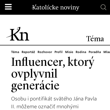
Téma
Téma
Reportáž
Rozhovor
Profil
Misie
Rodina
Poradňa
Mla
Influencer, ktorý
ovplyvnil
generácie
Osobu i pontifikát svätého Jána Pavla
II. môžeme označiť mnohými