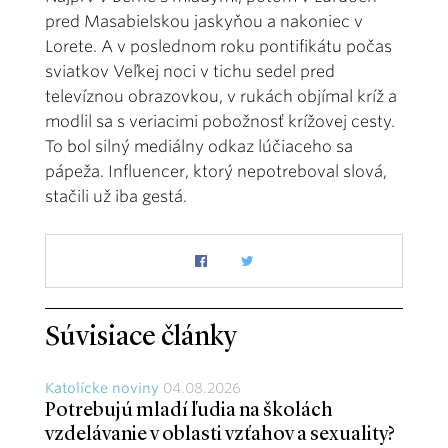
pred Masabielskou jaskyňou a nakoniec v
Lorete. A v poslednom roku pontifikátu počas
sviatkov Veľkej noci v tichu sedel pred
televíznou obrazovkou, v rukách objímal kríž a
modlil sa s veriacimi pobožnosť krížovej cesty.
To bol silný mediálny odkaz lúčiaceho sa
pápeža. Influencer, ktorý nepotreboval slová,
stačili už iba gestá.
Súvisiace články
Katolícke noviny
04.08.2026
Potrebujú mladí ľudia na školách
vzdelávanie v oblasti vzťahov a sexuality?