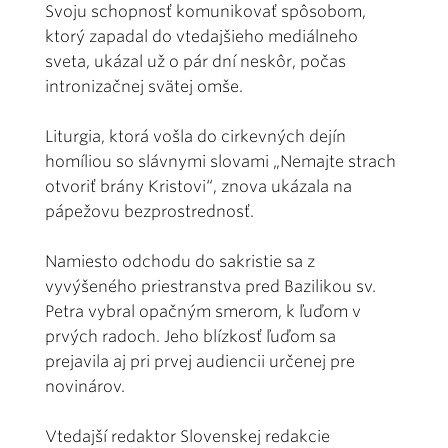
Svoju schopnosť komunikovať spôsobom,
ktorý zapadal do vtedajšieho mediálneho
sveta, ukázal už o pár dní neskôr, počas
intronizačnej svätej omše.
Liturgia, ktorá vošla do cirkevných dejín
homíliou so slávnymi slovami „Nemajte strach
otvoriť brány Kristovi“, znova ukázala na
pápežovu bezprostrednosť.
Namiesto odchodu do sakristie sa z
vyvýšeného priestranstva pred Bazilikou sv.
Petra vybral opačným smerom, k ľuďom v
prvých radoch. Jeho blízkosť ľuďom sa
prejavila aj pri prvej audiencii určenej pre
novinárov.
Vtedajší redaktor Slovenskej redakcie