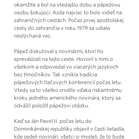
okamžite a bol na vtedajšiu dobu a pápežovu
osobu šokujúci. Azda najviac to bolo vidieť na
zahraničných cestách. Počas prvej apoštolskej
cesty do zahraničia v roku 1979 sa udiala
neslýchaná vec.
Pápež diskutoval s novinármi, ktorí ho
sprevádzali na tejto ceste. Hovoril s nimi o
všetkom a odpovedal vo viacerých jazykoch
bez tlmočníkov. Tak vznikla tradícia
pápežových tlačových konferencií počas letu.
Vtedy sa to všetko zrodilo vďaka riskantnému
kroku jedného amerického novinára, ktorý sa
odvážil položiť pápežovi otázku.
Keď sa Ján Pavol II. počas letu do
Dominikánskej republiky objavil v časti lietadla,
kde sedeli novinári, všetci si mysleli, že to bude