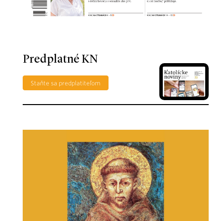
Predplatné KN
Staňte sa predplatiteľom