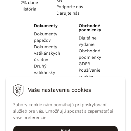
KN
2% dane
Podporte nás
História
Darujte nás
Dokumenty
Obchodné
podmienky
Dokumenty
Digitálne
pápežov
vydanie
Dokumenty
Obchodné
vatikánskych
podmienky
úradov
GDPR
Druhý
Používanie
vatikánsky
cookies
koncil
Dokumenty
Vaše nastavenie cookies
KBS
Kódex
Súbory cookie nám pomáhajú pri poskytovaní
kánonického
služieb pre vás. Umožňujú spoznať a zapamätať si
práva
vaše preferencie.
Katechizmus
Katolíckej
Prijať
cirkvi