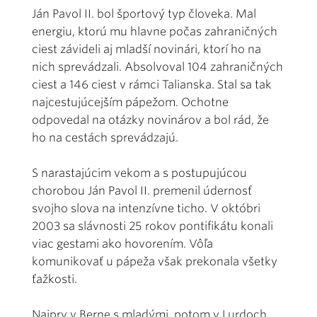
Ján Pavol II. bol športový typ človeka. Mal
energiu, ktorú mu hlavne počas zahraničných
ciest závideli aj mladší novinári, ktorí ho na
nich sprevádzali. Absolvoval 104 zahraničných
ciest a 146 ciest v rámci Talianska. Stal sa tak
najcestujúcejším pápežom. Ochotne
odpovedal na otázky novinárov a bol rád, že
ho na cestách sprevádzajú.
S narastajúcim vekom a s postupujúcou
chorobou Ján Pavol II. premenil údernosť
svojho slova na intenzívne ticho. V októbri
2003 sa slávnosti 25 rokov pontifikátu konali
viac gestami ako hovorením. Vôľa
komunikovať u pápeža však prekonala všetky
ťažkosti.
Najprv v Berne s mladými, potom v Lurdoch