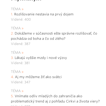
TÉMA
Rozlišovanie nestavia na prvý dojem
Videné: 400
TÉMA
Dokážeme v súčasnosti ešte správne rozlišovať, čo
pochádza od boha a čo od zlého?
Videné: 387
TÉMA
Lákajú vyššie mzdy i nové výzvy
Videné: 381
TÉMA
Aj my môžeme žiť ako svätci
Videné: 347
TÉMA
Vnímate odliv mladých do zahraničia ako
problematický trend aj z pohľadu Cirkvi a života viery?