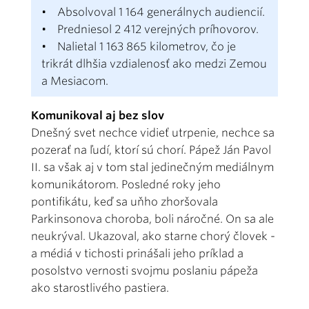
• Absolvoval 1 164 generálnych audiencií.
• Predniesol 2 412 verejných príhovorov.
• Nalietal 1 163 865 kilometrov, čo je
trikrát dlhšia vzdialenosť ako medzi Zemou
a Mesiacom.
Komunikoval aj bez slov
Dnešný svet nechce vidieť utrpenie, nechce sa
pozerať na ľudí, ktorí sú chorí. Pápež Ján Pavol
II. sa však aj v tom stal jedinečným mediálnym
komunikátorom. Posledné roky jeho
pontifikátu, keď sa uňho zhoršovala
Parkinsonova choroba, boli náročné. On sa ale
neukrýval. Ukazoval, ako starne chorý človek -
a médiá v tichosti prinášali jeho príklad a
posolstvo vernosti svojmu poslaniu pápeža
ako starostlivého pastiera.