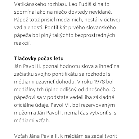
Vatikánskeho rozhlasu Leo Pudiš si na to
spomínal ako na niečo dovtedy nevídané.
Pápež totiž prišiel medzi nich, nestál v úctivej
vzdialenosti. Pontifikát prvého slovanského
pápeža bol plný takýchto bezprostredných
reakcií.
Tlačovky počas letu
Ján Pavol II. poznal hodnotu slova a ihneď na
začiatku svojho pontifikátu sa rozhodol s
médiami uzavrieť dohodu. V roku 1978 bol
mediálny trh úplne odlišný od dnešného. O
pápežovi sa v podstate vedeli iba základné
oficiálne údaje. Pavol VI. bol rezervovaným
mužom a Ján Pavol I. nemal čas vytvoriť si s
médiami vzťah.
Vzťah Jána Pavla II. k médiám sa začal tvoriť