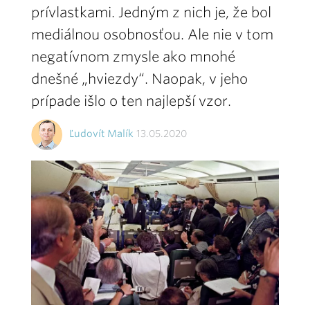
prívlastkami. Jedným z nich je, že bol
mediálnou osobnosťou. Ale nie v tom
negatívnom zmysle ako mnohé
dnešné „hviezdy“. Naopak, v jeho
prípade išlo o ten najlepší vzor.
Ľudovít Malík
13.05.2020