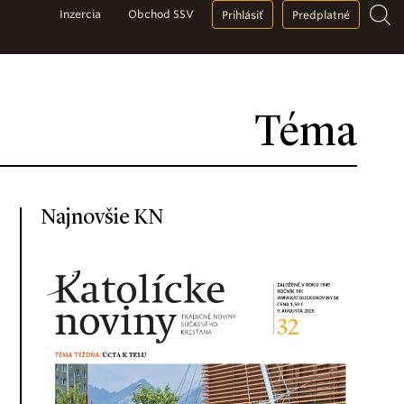
Inzercia
Obchod SSV
Prihlásiť
Predplatné
Téma
Najnovšie KN