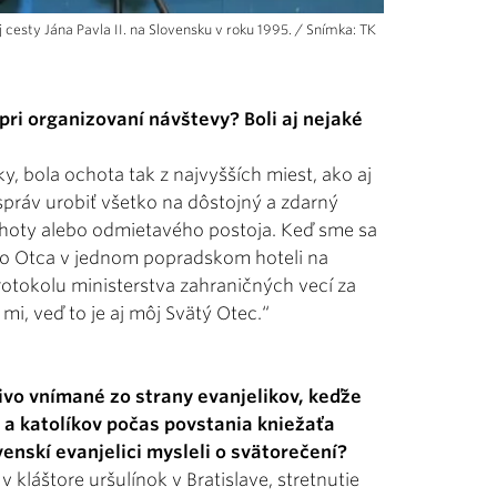
cesty Jána Pavla II. na Slovensku v roku 1995. / Snímka: TK
ri organizovaní návštevy? Boli aj nejaké
y, bola ochota tak z najvyšších miest, ako aj
práv urobiť všetko na dôstojný a zdarný
choty alebo odmietavého postoja. Keď sme sa
ého Otca v jednom popradskom hoteli na
otokolu ministerstva zahraničných vecí za
i, veď to je aj môj Svätý Otec.“
ivo vnímané zo strany evanjelikov, keďže
 a katolíkov počas povstania kniežaťa
enskí evanjelici mysleli o svätorečení?
v kláštore uršulínok v Bratislave, stretnutie