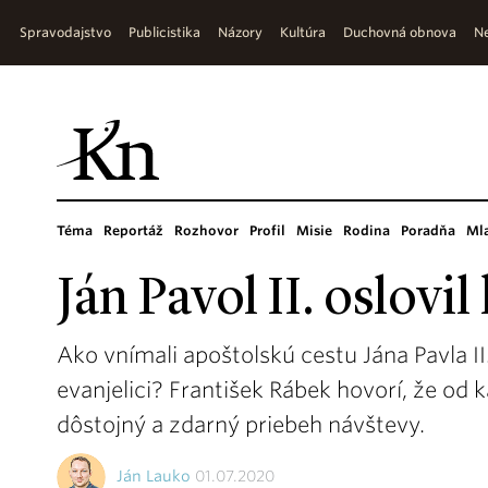
Spravodajstvo
Publicistika
Názory
Kultúra
Duchovná obnova
Ne
Téma
Reportáž
Rozhovor
Profil
Misie
Rodina
Poradňa
Ml
Ján Pavol II. oslovi
Ako vnímali apoštolskú cestu Jána Pavla II.
evanjelici? František Rábek hovorí, že od 
dôstojný a zdarný priebeh návštevy.
Ján Lauko
01.07.2020