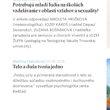
Potrebujú mladí ľudia na školách
vzdelávanie v oblasti vzťahov a sexuality?
V ankete odpovedajú NIKOLETA HRUŠKOVÁ
(meteorologička), JOZEF KÁKOŠ (riaditeľ Depaul
Slovensko), ZUZANA BOŠNÁKOVÁ (riaditeľka
zariadenia pre seniorov a chorých Viventi) a JOZEF
ŽUFFA (pedagóg na Teologickej fakulte Trnavskej
univerzity).
Martina Halúsková
04.08.2026
Telo a duša tvoria jedno
„Postoj úcty a primeraná starostlivosť o telo sú
dôležitou súčasťou osobnostného i duchovného
dozrievania,“ vysvetľuje psychologička Janka
Bieščad.