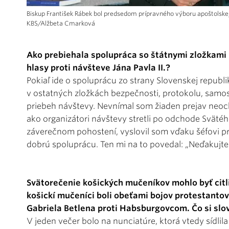
Biskup František Rábek bol predsedom prípravného výboru apoštolskej 
KBS/Alžbeta Cmarková
Ako prebiehala spolupráca so štátnymi zložkami p
hlasy proti návšteve Jána Pavla II.?
Pokiaľ ide o spoluprácu zo strany Slovenskej republik
v ostatných zložkách bezpečnosti, protokolu, samos
priebeh návštevy. Nevnímal som žiaden prejav neo
ako organizátori návštevy stretli po odchode Svät
záverečnom pohostení, vyslovil som vďaku šéfovi pr
dobrú spoluprácu. Ten mi na to povedal: „Neďakujte m
Svätorečenie košických mučeníkov mohlo byť citl
košickí mučeníci boli obeťami bojov protestantov
Gabriela Betlena proti Habsburgovcom. Čo si slov
V jeden večer bolo na nunciatúre, ktorá vtedy sídlila 