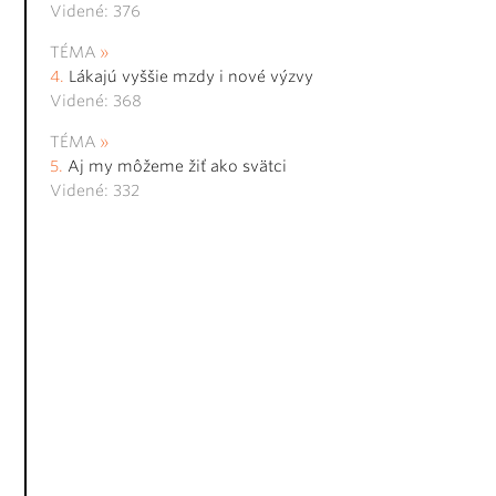
Videné: 376
TÉMA
Lákajú vyššie mzdy i nové výzvy
Videné: 368
TÉMA
Aj my môžeme žiť ako svätci
Videné: 332