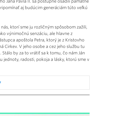
ého Jána Pavla II. sa postupne osadili pamätné
 pripomínať aj budúcim generáciám túto veľkú
ť nás, ktorí sme ju rozličným spôsobom zažili,
 ako výnimočnú senzáciu, ale hlavne z
ástupca apoštola Petra, ktorý je z Kristovho
á Cirkev. V jeho osobe a cez jeho službu tu
Stálo by za to vrátiť sa k tomu, čo nám Ján
u jednoty, radosti, pokoja a lásky, ktorú sme v