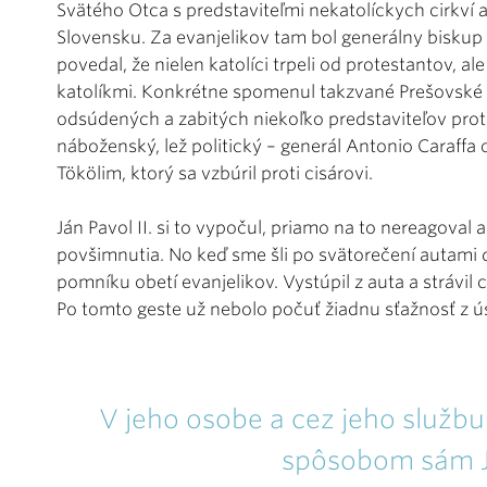
Svätého Otca s predstaviteľmi nekatolíckych cirkví
Slovensku. Za evanjelikov tam bol generálny biskup 
povedal, že nielen katolíci trpeli od protestantov, ale
katolíkmi. Konkrétne spomenul takzvané Prešovské ja
odsúdených a zabitých niekoľko predstaviteľov prot
náboženský, lež politický – generál Antonio Caraffa
Tökölim, ktorý sa vzbúril proti cisárovi.
Ján Pavol II. si to vypočul, priamo na to nereagoval 
povšimnutia. No keď sme šli po svätorečení autami d
pomníku obetí evanjelikov. Vystúpil z auta a strávil c
Po tomto geste už nebolo počuť žiadnu sťažnosť z 
V jeho osobe a cez jeho službu
spôsobom sám Je