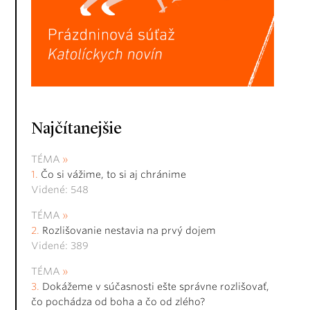
Najčítanejšie
TÉMA
Čo si vážime, to si aj chránime
Videné: 548
TÉMA
Rozlišovanie nestavia na prvý dojem
Videné: 389
TÉMA
Dokážeme v súčasnosti ešte správne rozlišovať,
čo pochádza od boha a čo od zlého?