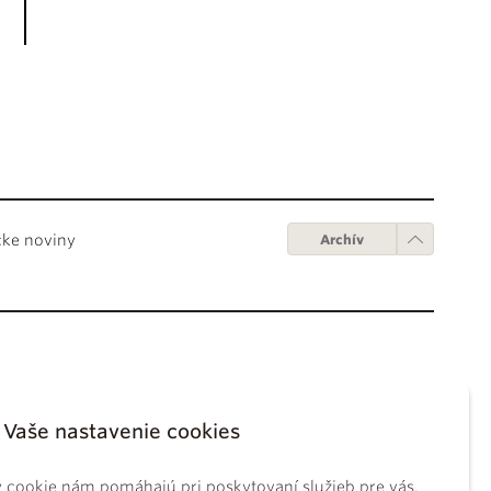
cke noviny
Archív
Obchodné podmienky
ápežov
Digitálne vydanie
Vaše nastavenie cookies
tikánskych úradov
Obchodné podmienky
sky koncil
GDPR
 cookie nám pomáhajú pri poskytovaní služieb pre vás.