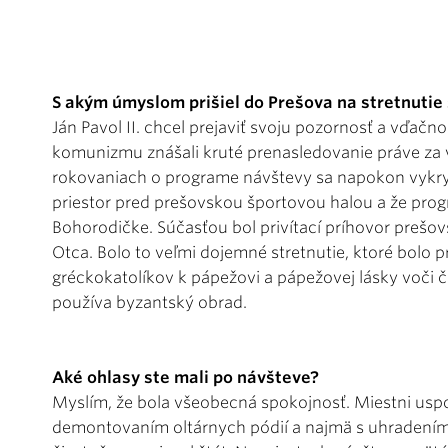
S akým úmyslom prišiel do Prešova na stretnutie
Ján Pavol II. chcel prejaviť svoju pozornosť a vďač
komunizmu znášali kruté prenasledovanie práve za ve
rokovaniach o programe návštevy sa napokon vykryš
priestor pred prešovskou športovou halou a že prog
Bohorodičke. Súčasťou bol privítací príhovor prešo
Otca. Bolo to veľmi dojemné stretnutie, ktoré bolo p
gréckokatolíkov k pápežovi a pápežovej lásky voči čle
používa byzantský obrad.
Aké ohlasy ste mali po návšteve?
Myslím, že bola všeobecná spokojnosť. Miestni uspori
demontovaním oltárnych pódií a najmä s uhradením 