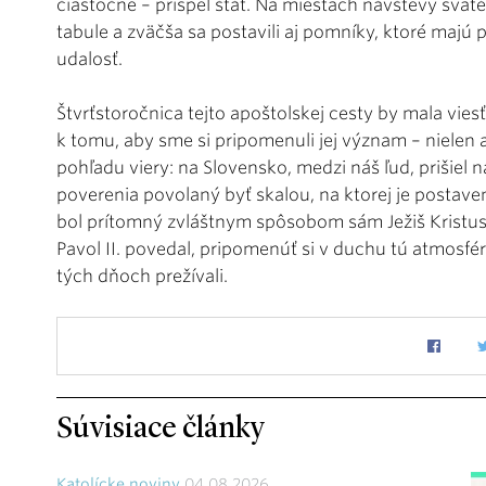
čiastočne – prispel štát. Na miestach návštevy svät
tabule a zväčša sa postavili aj pomníky, ktoré majú
udalosť.
Štvrťstoročnica tejto apoštolskej cesty by mala vies
k tomu, aby sme si pripomenuli jej význam – nielen
pohľadu viery: na Slovensko, medzi náš ľud, prišiel n
poverenia povolaný byť skalou, na ktorej je postaven
bol prítomný zvláštnym spôsobom sám Ježiš Kristus. 
Pavol II. povedal, pripomenúť si v duchu tú atmosfér
tých dňoch prežívali.
Súvisiace články
Katolícke noviny
04.08.2026