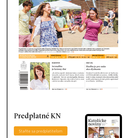
Predplatné KN
Staňte sa predplatiteľom