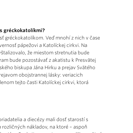
 s gréckokatolíkmi?
nosť gréckokatolíkom. Veď mnohí z nich v čase
rnosť pápežovi a Katolíckej cirkvi. Na
talizovalo, že miestom stretnutia bude
ram bude pozostávať z akatistu k Presvätej
vského biskupa Jána Hirku a prejav Svätého
rejavom obojstrannej lásky: veriacich
nom tejto časti Katolíckej cirkvi, ktorá
adatelia a diecézy mali dosť starostí s
rozličných nákladov, na ktoré – aspoň