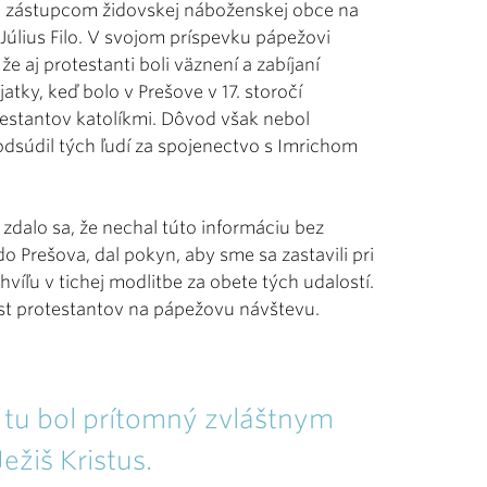
 a zástupcom židovskej náboženskej obce na
Július Filo. V svojom príspevku pápežovi
 že aj protestanti boli väznení a zabíjaní
tky, keď bolo v Prešove v 17. storočí
estantov katolíkmi. Dôvod však nebol
 odsúdil tých ľudí za spojenectvo s Imrichom
a zdalo sa, že nechal túto informáciu bez
o Prešova, dal pokyn, aby sme sa zastavili pri
hvíľu v tichej modlitbe za obete tých udalostí.
úst protestantov na pápežovu návštevu.
 tu bol prítomný zvláštnym
žiš Kristus.