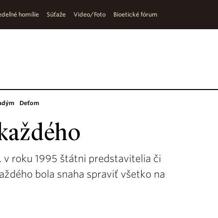
deľné homílie
Súťaže
Video/Foto
Bioetické fórum
adým
Deťom
l každého
 v roku 1995 štátni predstavitelia či
každého bola snaha spraviť všetko na