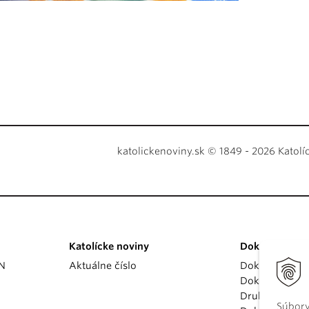
katolickenoviny.sk © 1849 - 2026 Katolí
Katolícke noviny
Dokumenty
KN
Aktuálne číslo
Dokumenty p
Dokumenty va
Druhý vatikán
Súbory