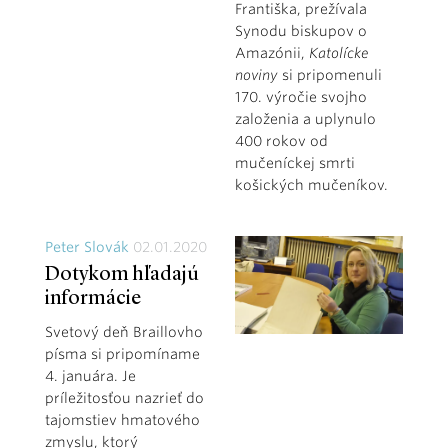
Františka, prežívala
Synodu biskupov o
Amazónii,
Katolícke
noviny
si pripomenuli
170. výročie svojho
založenia a uplynulo
400 rokov od
mučeníckej smrti
košických mučeníkov.
Peter Slovák
02.01.2020
Dotykom hľadajú
informácie
Svetový deň Braillovho
písma si pripomíname
4. januára. Je
príležitosťou nazrieť do
tajomstiev hmatového
zmyslu, ktorý