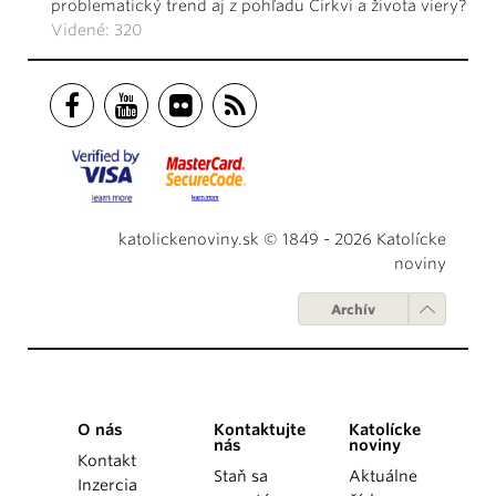
problematický trend aj z pohľadu Cirkvi a života viery?
Videné: 320
katolickenoviny.sk © 1849 - 2026 Katolícke
noviny
Archív
O nás
Kontaktujte
Katolícke
nás
noviny
Kontakt
Staň sa
Aktuálne
Inzercia