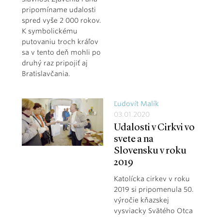
pripomíname udalosti
spred vyše 2 000 rokov.
K symbolickému
putovaniu troch kráľov
sa v tento deň mohli po
druhý raz pripojiť aj
Bratislavčania.
Ľudovít Malík
03.01.2020
Udalosti v Cirkvi vo
svete a na
Slovensku v roku
2019
Katolícka cirkev v roku
2019 si pripomenula 50.
výročie kňazskej
vysviacky Svätého Otca