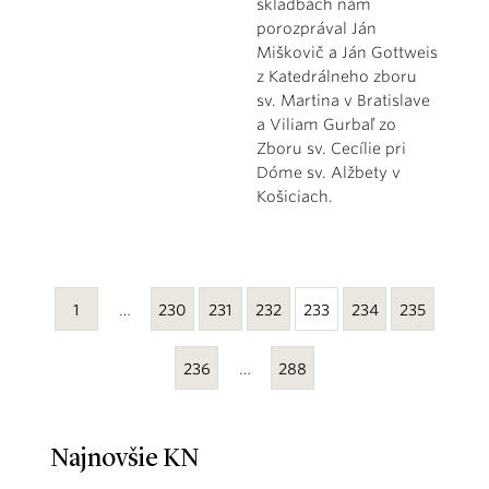
skladbách nám
porozprával Ján
Miškovič a Ján Gottweis
z Katedrálneho zboru
sv. Martina v Bratislave
a Viliam Gurbaľ zo
Zboru sv. Cecílie pri
Dóme sv. Alžbety v
Košiciach.
1
…
230
231
232
233
234
235
236
…
288
Najnovšie KN