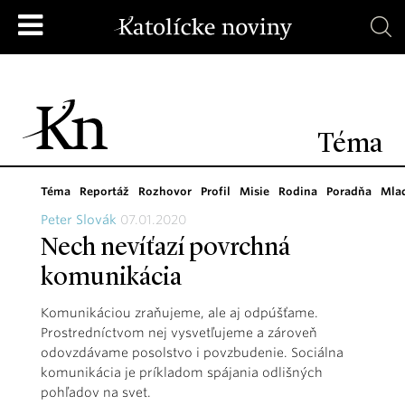
Téma
Téma
Reportáž
Rozhovor
Profil
Misie
Rodina
Poradňa
Mla
Peter Slovák
07.01.2020
Nech nevíťazí povrchná
komunikácia
Komunikáciou zraňujeme, ale aj odpúšťame.
Prostredníctvom nej vysvetľujeme a zároveň
odovzdávame posolstvo i povzbudenie. Sociálna
komunikácia je príkladom spájania odlišných
pohľadov na svet.