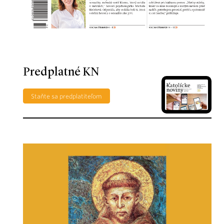
Predplatné KN
Staňte sa predplatiteľom