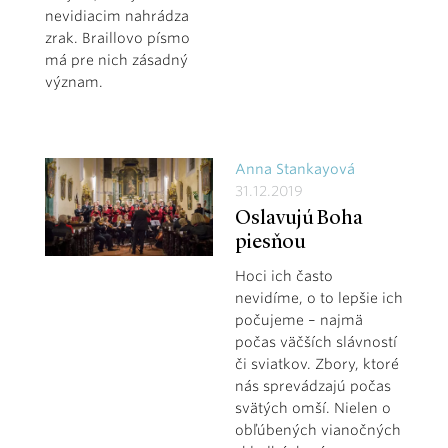
nevidiacim nahrádza
zrak. Braillovo písmo
má pre nich zásadný
význam.
Anna Stankayová
31.12.2019
Oslavujú Boha
piesňou
Hoci ich často
nevidíme, o to lepšie ich
počujeme – najmä
počas väčších slávností
či sviatkov. Zbory, ktoré
nás sprevádzajú počas
svätých omší. Nielen o
obľúbených vianočných