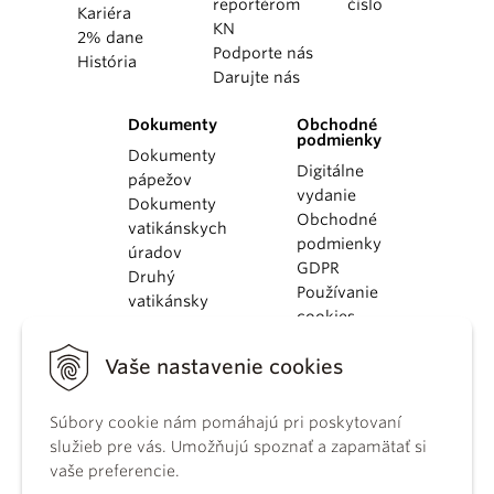
reportérom
číslo
Kariéra
KN
2% dane
Podporte nás
História
Darujte nás
Dokumenty
Obchodné
podmienky
Dokumenty
Digitálne
pápežov
vydanie
Dokumenty
Obchodné
vatikánskych
podmienky
úradov
GDPR
Druhý
Používanie
vatikánsky
cookies
koncil
Dokumenty
Vaše nastavenie cookies
KBS
Kódex
kánonického
Súbory cookie nám pomáhajú pri poskytovaní
práva
služieb pre vás. Umožňujú spoznať a zapamätať si
Katechizmus
vaše preferencie.