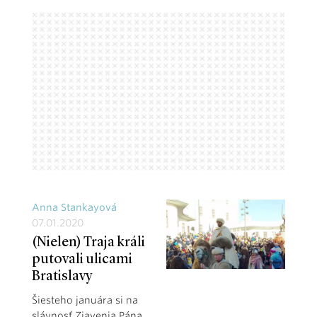
Anna Stankayová
07.01.2020
(Nielen) Traja králi
putovali ulicami
Bratislavy
Šiesteho januára si na
slávnosť Zjavenia Pána