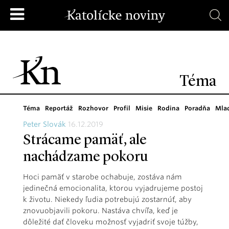
Téma
Téma
Reportáž
Rozhovor
Profil
Misie
Rodina
Poradňa
Mla
Peter Slovák
16.12.2019
Strácame pamäť, ale
nachádzame pokoru
Hoci pamäť v starobe ochabuje, zostáva nám
jedinečná emocionalita, ktorou vyjadrujeme postoj
k životu. Niekedy ľudia potrebujú zostarnúť, aby
znovuobjavili pokoru. Nastáva chvíľa, keď je
dôležité dať človeku možnosť vyjadriť svoje túžby,