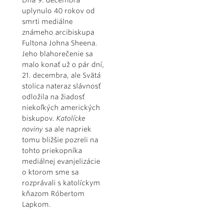
Dňa 9. decembra
uplynulo 40 rokov od
smrti mediálne
známeho arcibiskupa
Fultona Johna Sheena.
Jeho blahorečenie sa
malo konať už o pár dní,
21. decembra, ale Svätá
stolica nateraz slávnosť
odložila na žiadosť
niekoľkých amerických
biskupov.
Katolícke
noviny
sa ale napriek
tomu bližšie pozreli na
tohto priekopníka
mediálnej evanjelizácie
o ktorom sme sa
rozprávali s katolíckym
kňazom Róbertom
Lapkom.