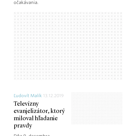
očakávania.
Ľudovít Malík
13.12.2019
Televízny
evanjelizátor, ktorý
miloval hľadanie
pravdy