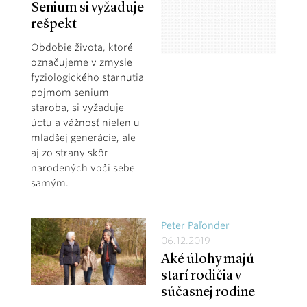
Senium si vyžaduje
rešpekt
Obdobie života, ktoré
označujeme v zmysle
fyziologického starnutia
pojmom senium –
staroba, si vyžaduje
úctu a vážnosť nielen u
mladšej generácie, ale
aj zo strany skôr
narodených voči sebe
samým.
Peter Paľonder
06.12.2019
Aké úlohy majú
starí rodičia v
súčasnej rodine