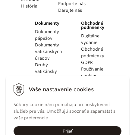
Podporte nás
História
Darujte nás
Dokumenty
Obchodné
podmienky
Dokumenty
Digitálne
pápežov
vydanie
Dokumenty
Obchodné
vatikánskych
podmienky
úradov
GDPR
Druhý
Používanie
vatikánsky
cookies
koncil
Dokumenty
Vaše nastavenie cookies
KBS
Kódex
kánonického
Súbory cookie nám pomáhajú pri poskytovaní
práva
služieb pre vás. Umožňujú spoznať a zapamätať si
Katechizmus
vaše preferencie.
Katolíckej
cirkvi
Prijať