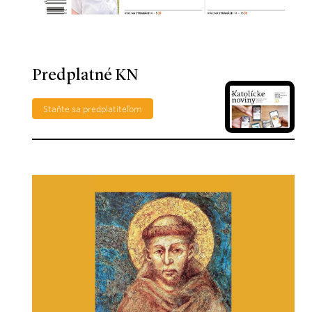
Predplatné KN
Staňte sa predplatiteľom