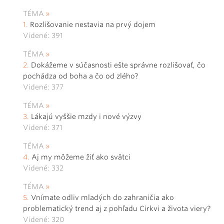
TÉMA
Rozlišovanie nestavia na prvý dojem
Videné: 391
TÉMA
Dokážeme v súčasnosti ešte správne rozlišovať, čo
pochádza od boha a čo od zlého?
Videné: 377
TÉMA
Lákajú vyššie mzdy i nové výzvy
Videné: 371
TÉMA
Aj my môžeme žiť ako svätci
Videné: 332
TÉMA
Vnímate odliv mladých do zahraničia ako
problematický trend aj z pohľadu Cirkvi a života viery?
Videné: 320