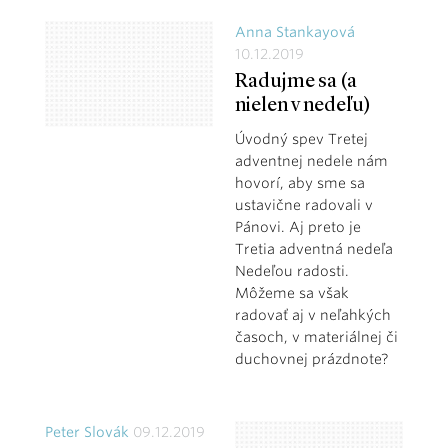
Anna Stankayová
10.12.2019
Radujme sa (a
nielen v nedeľu)
Úvodný spev Tretej
adventnej nedele nám
hovorí, aby sme sa
ustavične radovali v
Pánovi. Aj preto je
Tretia adventná nedeľa
Nedeľou radosti.
Môžeme sa však
radovať aj v neľahkých
časoch, v materiálnej či
duchovnej prázdnote?
Peter Slovák
09.12.2019