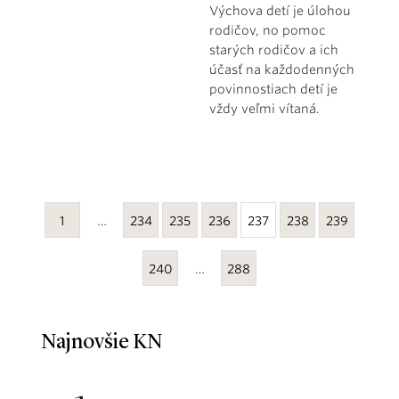
Výchova detí je úlohou
rodičov, no pomoc
starých rodičov a ich
účasť na každodenných
povinnostiach detí je
vždy veľmi vítaná.
1
…
234
235
236
237
238
239
240
…
288
Najnovšie KN