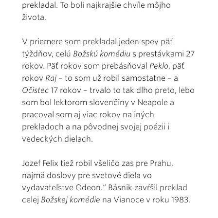
prekladal. To boli najkrajšie chvíle môjho
života.
V priemere som prekladal jeden spev päť
týždňov, celú
Božskú komédiu
s prestávkami 27
rokov. Päť rokov som prebásňoval
Peklo
, päť
rokov
Raj
– to som už robil samostatne – a
Očistec
17 rokov – trvalo to tak dlho preto, lebo
som bol lektorom slovenčiny v Neapole a
pracoval som aj viac rokov na iných
prekladoch a na pôvodnej svojej poézii i
vedeckých dielach.
Jozef Felix tiež robil všeličo zas pre Prahu,
najmä doslovy pre svetové diela vo
vydavateľstve Odeon.“ Básnik zavŕšil preklad
celej
Božskej komédie
na Vianoce v roku 1983.