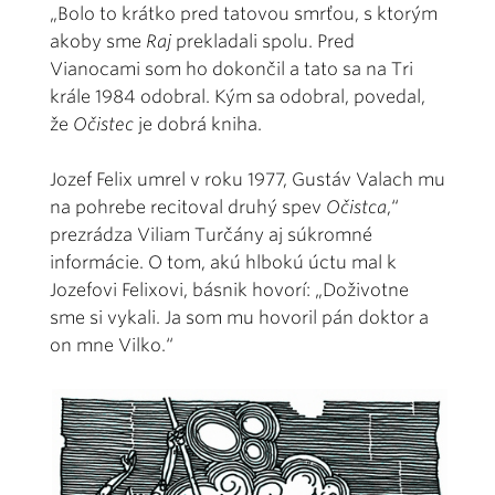
„Bolo to krátko pred tatovou smrťou, s ktorým
akoby sme
Raj
prekladali spolu. Pred
Vianocami som ho dokončil a tato sa na Tri
krále 1984 odobral. Kým sa odobral, povedal,
že
Očistec
je dobrá kniha.
Jozef Felix umrel v roku 1977, Gustáv Valach mu
na pohrebe recitoval druhý spev
Očistca
,“
prezrádza Viliam Turčány aj súkromné
informácie. O tom, akú hlbokú úctu mal k
Jozefovi Felixovi, básnik hovorí: „Doživotne
sme si vykali. Ja som mu hovoril pán doktor a
on mne Vilko.“