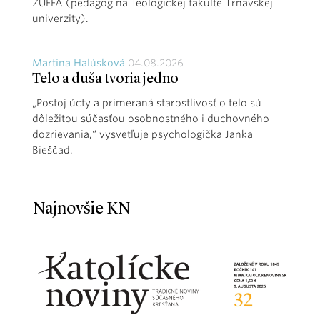
ŽUFFA (pedagóg na Teologickej fakulte Trnavskej
univerzity).
Martina Halúsková
04.08.2026
Telo a duša tvoria jedno
„Postoj úcty a primeraná starostlivosť o telo sú
dôležitou súčasťou osobnostného i duchovného
dozrievania,“ vysvetľuje psychologička Janka
Bieščad.
Najnovšie KN