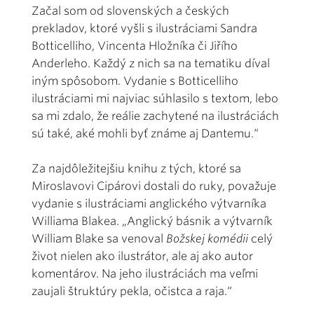
Začal som od slovenských a českých
prekladov, ktoré vyšli s ilustráciami Sandra
Botticelliho, Vincenta Hložníka či Jiřího
Anderleho. Každý z nich sa na tematiku díval
iným spôsobom. Vydanie s Botticelliho
ilustráciami mi najviac súhlasilo s textom, lebo
sa mi zdalo, že reálie zachytené na ilustráciách
sú také, aké mohli byť známe aj Dantemu.“
Za najdôležitejšiu knihu z tých, ktoré sa
Miroslavovi Cipárovi dostali do ruky, považuje
vydanie s ilustráciami anglického výtvarníka
Williama Blakea. „Anglický básnik a výtvarník
William Blake sa venoval
Božskej komédii
celý
život nielen ako ilustrátor, ale aj ako autor
komentárov. Na jeho ilustráciách ma veľmi
zaujali štruktúry pekla, očistca a raja.“