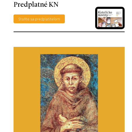
Predplatné KN
Staňte sa predplatiteľom