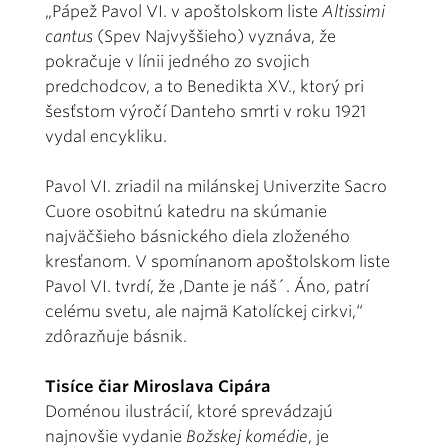
„Pápež Pavol VI. v apoštolskom liste
Altissimi
cantus
(Spev Najvyššieho) vyznáva, že
pokračuje v línii jedného zo svojich
predchodcov, a to Benedikta XV., ktorý pri
šesťstom výročí Danteho smrti v roku 1921
vydal encykliku.
Pavol VI. zriadil na milánskej Univerzite Sacro
Cuore osobitnú katedru na skúmanie
najväčšieho básnického diela zloženého
kresťanom. V spomínanom apoštolskom liste
Pavol VI. tvrdí, že ,Dante je náš´. Áno, patrí
celému svetu, ale najmä Katolíckej cirkvi,“
zdôrazňuje básnik.
Tisíce čiar Miroslava Cipára
Doménou ilustrácií, ktoré sprevádzajú
najnovšie vydanie
Božskej komédie
, je