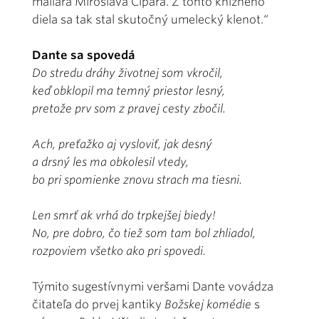
maliara Miroslava Cipára. Z tohto knižného
diela sa tak stal skutočný umelecký klenot.“
Dante sa spovedá
Do stredu dráhy životnej som vkročil,
keď obklopil ma temný priestor lesný,
pretože prv som z pravej cesty zbočil.
Ach, preťažko aj vysloviť, jak desný
a drsný les ma obkolesil vtedy,
bo pri spomienke znovu strach ma tiesni.
Len smrť ak vrhá do trpkejšej biedy!
No, pre dobro, čo tiež som tam bol zhliadol,
rozpoviem všetko ako pri spovedi.
Týmito sugestívnymi veršami Dante vovádza
čitateľa do prvej kantiky
Božskej komédie
s