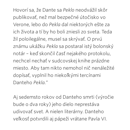
Hovorí sa, že Dante sa
Peklo
neodvážil skôr
publikovať, než mal bezpečné útočisko vo
Verone, lebo do
Pekla
dal niektorých ešte za
ich života a tí by ho boli zniesli zo sveta. Teda
žil poloilegálne, musel sa skrývať. O prvú
známu ukážku
Pekla
sa postaral istý bolonský
notár – keď skončil časť nejakého protokolu,
nechcel nechať v sudcovskej knihe prázdne
miesto. Aby tam nikto nemohol nič nenáležité
dopísať, vyplnil ho niekoľkými tercínami
Danteho
Pekla
.“
Aj sedemsto rokov od Danteho smrti (výročie
bude o dva roky) jeho dielo neprestáva
udivovať svet. A nielen literárny. Danteho
veľkosť potvrdili aj pápeži vrátane Pavla VI.