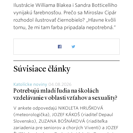
Ilustrácie Williama Blakea i Sandra Botticelliho
vynijakú farebnosťou. Prečo sa Miroslav Cipár
rozhodol ilustrovať čiernobielo? „Hlavne kvôli
tomu, že mi tam farba pripadala nepotrebná.“
Súvisiace články
Katolícke noviny
04.08.2026
Potrebujú mladí ľudia na školách
vzdelávanie v oblasti vzťahov a sexuality?
V ankete odpovedajú NIKOLETA HRUŠKOVÁ
(meteorologička), JOZEF KÁKOŠ (riaditeľ Depaul
Slovensko), ZUZANA BOŠNÁKOVÁ (riaditeľka
zariadenia pre seniorov a chorých Viventi) a JOZEF