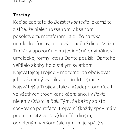
Turčány.
Tercíny
Keď sa začítate do
Božskej komédie
, okamžite
zistíte, že nielen rozsahom, obsahom,
posolstvom, metaforami, ale i čo sa týka
umeleckej formy, ide o výnimočné dielo. Viliam
Turčány upozorňuje na jedinečnú originálnosť
umeleckej formy, ktorú Dante použil: „Danteho
veľdielo akoby bolo stálym sviatkom
Najsvätejšej Trojice – môžeme iba obdivovať
jeho zázračný vynález tercín, ktorými je
Najsvätejšia Trojica stále a všadeprítomná, a to
vo všetkých troch kantikách; áno, i v
Pekle
,
nielen v
Očistci
a
Raji
. Tým, že každý zo sto
spevov sa po reťazci trojverší (každý spev má v
priemere 142 veršov) končí jediným,
oddeleným veršom (ale rýmom je spätý s