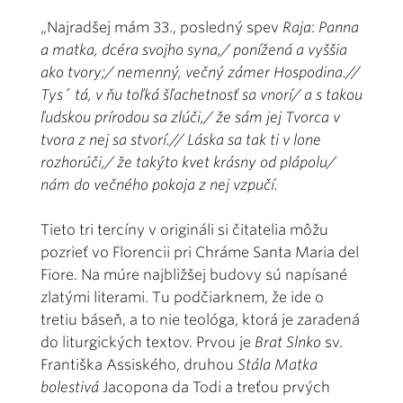
„Najradšej mám 33., posledný spev
Raja
:
Panna
a matka, dcéra svojho syna,/ ponížená a vyššia
ako tvory;/ nemenný, večný zámer Hospodina.//
Tys´ tá, v ňu toľká šľachetnosť sa vnorí/ a s takou
ľudskou prírodou sa zlúči,/ že sám jej Tvorca v
tvora z nej sa stvorí.// Láska sa tak ti v lone
rozhorúči,/ že takýto kvet krásny od plápolu/
nám do večného pokoja z nej vzpučí.
Tieto tri tercíny v origináli si čitatelia môžu
pozrieť vo Florencii pri Chráme Santa Maria del
Fiore. Na múre najbližšej budovy sú napísané
zlatými literami. Tu podčiarknem, že ide o
tretiu báseň, a to nie teológa, ktorá je zaradená
do liturgických textov. Prvou je
Brat Slnko
sv.
Františka Assiského, druhou
Stála Matka
bolestivá
Jacopona da Todi a treťou prvých