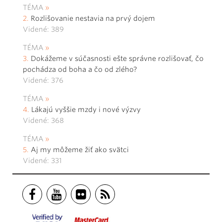
TÉMA
Rozlišovanie nestavia na prvý dojem
Videné: 389
TÉMA
Dokážeme v súčasnosti ešte správne rozlišovať, čo
pochádza od boha a čo od zlého?
Videné: 376
TÉMA
Lákajú vyššie mzdy i nové výzvy
Videné: 368
TÉMA
Aj my môžeme žiť ako svätci
Videné: 331