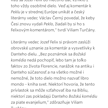
toho vždy osobitné dielo. Veď aj komentár k
Peklu
je v strednej Európe unikát a český
literárny vedec Václav Černý povedal, že keby
Česi znovu vydali
Peklo
, žiadali by si ho s
Felixovým komentárom,“ tvrdí Viliam Turčány.
Literárny vedec Jozef Felix si právom zaslúži
obrovské uznanie za komentár a vysvetlivky k
Danteho dielu. „Bez poznámok sa
Božská
komédia
nedá pochopiť, lebo tam je toľko
faktov zo života Florencie, narážok na antiku i
Danteho súčasnosť a na všetko možné i
nemožné, že toto dielo možno nazvať libro
mondo - kniha svet. Niektorí hovoria, že tento
prívlastok sa môže vzťahovať iba na Bibliu,
niektorí zas pokladajú Danteho
Božskú komédiu
za piate evanjelium,“ zdôrazňuje Viliam