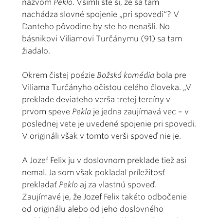
názvom
Peklo
. Všimli ste si, že sa tam
nachádza slovné spojenie „pri spovedi“? V
Danteho pôvodine by ste ho nenašli. No
básnikovi Viliamovi Turčánymu (91) sa tam
žiadalo.
Okrem čistej poézie
Božská komédia
bola pre
Viliama Turčányho očistou celého človeka. „V
preklade deviateho verša tretej tercíny v
prvom speve
Pekla
je jedna zaujímavá vec – v
poslednej vete je uvedené spojenie pri spovedi.
V origináli však v tomto verši spoveď nie je.
A Jozef Felix ju v doslovnom preklade tiež asi
nemal. Ja som však pokladal príležitosť
prekladať
Peklo
aj za vlastnú spoveď.
Zaujímavé je, že Jozef Felix takéto odbočenie
od originálu alebo od jeho doslovného