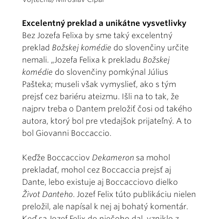
Excelentný preklad a unikátne vysvetlivky
Bez Jozefa Felixa by sme taký excelentný
preklad
Božskej komédie
do slovenčiny určite
nemali. „Jozefa Felixa k prekladu
Božskej
komédie
do slovenčiny pomkýnal Július
Pašteka; museli však vymyslieť, ako s tým
prejsť cez bariéru ateizmu. Išli na to tak, že
najprv treba o Dantem preložiť čosi od takého
autora, ktorý bol pre vtedajšok prijateľný. A to
bol Giovanni Boccaccio.
Keďže Boccacciov
Dekameron
sa mohol
prekladať, mohol cez Boccaccia prejsť aj
Dante, lebo existuje aj Boccacciovo dielko
Život Danteho
. Jozef Felix túto publikáciu nielen
preložil, ale napísal k nej aj bohatý komentár.
Keď sa Jozef Felix do niečoho dal, vzniklo z