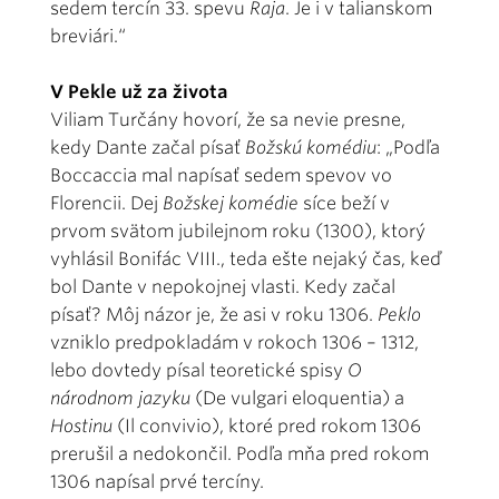
sedem tercín 33. spevu
Raja
. Je i v talianskom
breviári.“
V Pekle už za života
Viliam Turčány hovorí, že sa nevie presne,
kedy Dante začal písať
Božskú komédiu
: „Podľa
Boccaccia mal napísať sedem spevov vo
Florencii. Dej
Božskej komédie
síce beží v
prvom svätom jubilejnom roku (1300), ktorý
vyhlásil Bonifác VIII., teda ešte nejaký čas, keď
bol Dante v nepokojnej vlasti. Kedy začal
písať? Môj názor je, že asi v roku 1306.
Peklo
vzniklo predpokladám v rokoch 1306 – 1312,
lebo dovtedy písal teoretické spisy
O
národnom jazyku
(De vulgari eloquentia) a
Hostinu
(Il convivio), ktoré pred rokom 1306
prerušil a nedokončil. Podľa mňa pred rokom
1306 napísal prvé tercíny.