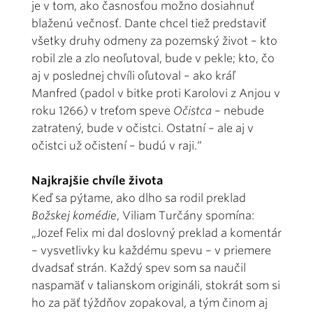
je v tom, ako časnosťou možno dosiahnuť
blaženú večnosť. Dante chcel tiež predstaviť
všetky druhy odmeny za pozemský život – kto
robil zle a zlo neoľutoval, bude v pekle; kto, čo
aj v poslednej chvíli oľutoval – ako kráľ
Manfred (padol v bitke proti Karolovi z Anjou v
roku 1266) v treťom speve
Očistca
– nebude
zatratený, bude v očistci. Ostatní – ale aj v
očistci už očistení – budú v raji.“
Najkrajšie chvíle života
Keď sa pýtame, ako dlho sa rodil preklad
Božskej komédie
, Viliam Turčány spomína:
„Jozef Felix mi dal doslovný preklad a komentár
– vysvetlivky ku každému spevu – v priemere
dvadsať strán. Každý spev som sa naučil
naspamäť v talianskom origináli, stokrát som si
ho za päť týždňov zopakoval, a tým činom aj