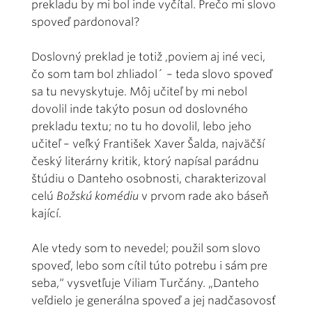
prekladu by mi bol inde vyčítal. Prečo mi slovo
spoveď pardonoval?
Doslovný preklad je totiž ,poviem aj iné veci,
čo som tam bol zhliadol´ – teda slovo spoveď
sa tu nevyskytuje. Môj učiteľ by mi nebol
dovolil inde takýto posun od doslovného
prekladu textu; no tu ho dovolil, lebo jeho
učiteľ – veľký František Xaver Šalda, najväčší
český literárny kritik, ktorý napísal parádnu
štúdiu o Danteho osobnosti, charakterizoval
celú
Božskú komédiu
v prvom rade ako báseň
kající.
Ale vtedy som to nevedel; použil som slovo
spoveď, lebo som cítil túto potrebu i sám pre
seba,“ vysvetľuje Viliam Turčány. „Danteho
veľdielo je generálna spoveď a jej nadčasovosť