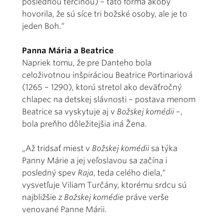
poslednou tercínou) – táto forma akoby
hovorila, že sú síce tri božské osoby, ale je to
jeden Boh.“
Panna Mária a Beatrice
Napriek tomu, že pre Danteho bola
celoživotnou inšpiráciou Beatrice Portinariová
(1265 – 1290), ktorú stretol ako deväťročný
chlapec na detskej slávnosti – postava menom
Beatrice sa vyskytuje aj v
Božskej komédii
–,
bola preňho dôležitejšia iná Žena.
„Až tridsať miest v
Božskej komédii
sa týka
Panny Márie a jej veľoslavou sa začína i
posledný spev
Raja
, teda celého diela,“
vysvetľuje Viliam Turčány, ktorému srdcu sú
najbližšie z
Božskej komédie
práve verše
venované Panne Márii.