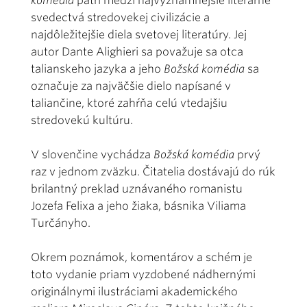
komédia
patrí medzi najvýznamnejšie literárne
svedectvá stredovekej civilizácie a
najdôležitejšie diela svetovej literatúry. Jej
autor Dante Alighieri sa považuje sa otca
talianskeho jazyka a jeho
Božská komédia
sa
označuje za najväčšie dielo napísané v
taliančine, ktoré zahŕňa celú vtedajšiu
stredovekú kultúru.
V slovenčine vychádza
Božská komédia
prvý
raz v jednom zväzku. Čitatelia dostávajú do rúk
brilantný preklad uznávaného romanistu
Jozefa Felixa a jeho žiaka, básnika Viliama
Turčányho.
Okrem poznámok, komentárov a schém je
toto vydanie priam vyzdobené nádhernými
originálnymi ilustráciami akademického