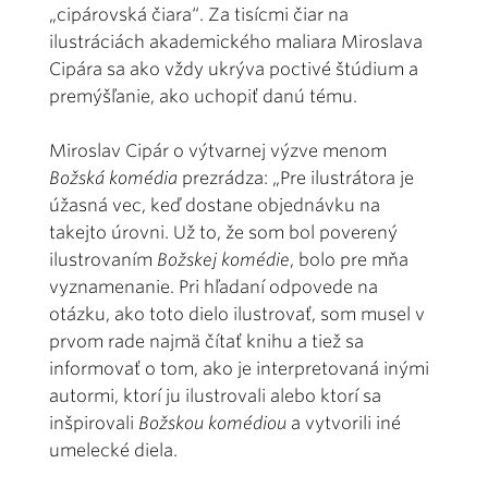
„cipárovská čiara“. Za tisícmi čiar na
ilustráciách akademického maliara Miroslava
Cipára sa ako vždy ukrýva poctivé štúdium a
premýšľanie, ako uchopiť danú tému.
Miroslav Cipár o výtvarnej výzve menom
Božská komédia
prezrádza: „Pre ilustrátora je
úžasná vec, keď dostane objednávku na
takejto úrovni. Už to, že som bol poverený
ilustrovaním
Božskej komédie
, bolo pre mňa
vyznamenanie. Pri hľadaní odpovede na
otázku, ako toto dielo ilustrovať, som musel v
prvom rade najmä čítať knihu a tiež sa
informovať o tom, ako je interpretovaná inými
autormi, ktorí ju ilustrovali alebo ktorí sa
inšpirovali
Božskou komédiou
a vytvorili iné
umelecké diela.