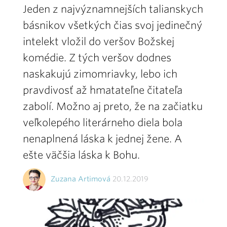
Jeden z najvýznamnejších talianskych
básnikov všetkých čias svoj jedinečný
intelekt vložil do veršov Božskej
komédie. Z tých veršov dodnes
naskakujú zimomriavky, lebo ich
pravdivosť až hmatateľne čitateľa
zabolí. Možno aj preto, že na začiatku
veľkolepého literárneho diela bola
nenaplnená láska k jednej žene. A
ešte väčšia láska k Bohu.
Zuzana Artimová
20.12.2019