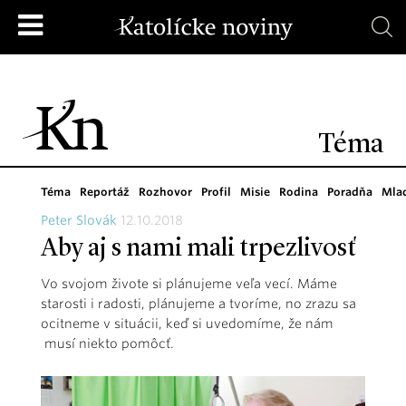
Téma
Téma
Reportáž
Rozhovor
Profil
Misie
Rodina
Poradňa
Mla
Peter Slovák
12.10.2018
Aby aj s nami mali trpezlivosť
Vo svojom živote si plánujeme veľa vecí. Máme
starosti i radosti, plánujeme a tvoríme, no zrazu sa
ocitneme v situácii, keď si uvedomíme, že nám
musí niekto pomôcť.