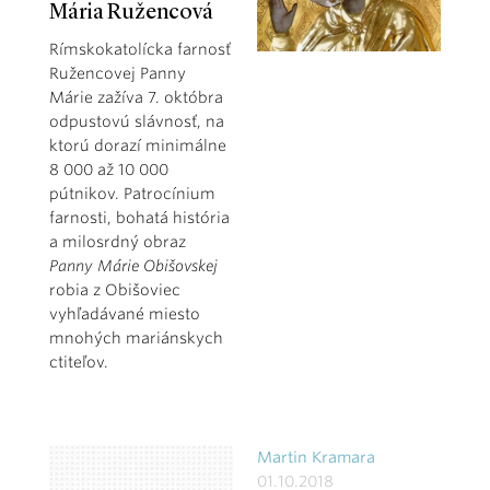
Mária Ružencová
Rímskokatolícka farnosť
Ružencovej Panny
Márie zažíva 7. októbra
odpustovú slávnosť, na
ktorú dorazí minimálne
8 000 až 10 000
pútnikov. Patrocínium
farnosti, bohatá história
a milosrdný obraz
Panny Márie Obišovskej
robia z Obišoviec
vyhľadávané miesto
mnohých mariánskych
ctiteľov.
Martin Kramara
01.10.2018