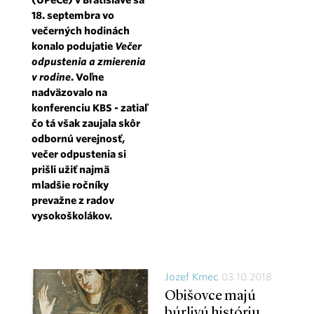
18. septembra vo
večerných hodinách
konalo podujatie
Večer
odpustenia a zmierenia
v rodine
. Voľne
nadväzovalo na
konferenciu KBS - zatiaľ
čo tá však zaujala skôr
odbornú verejnosť,
večer odpustenia si
prišli užiť najmä
mladšie ročníky
prevažne z radov
vysokoškolákov.
Jozef Kmec
03.10.2018
Obišovce majú
búrlivú históriu