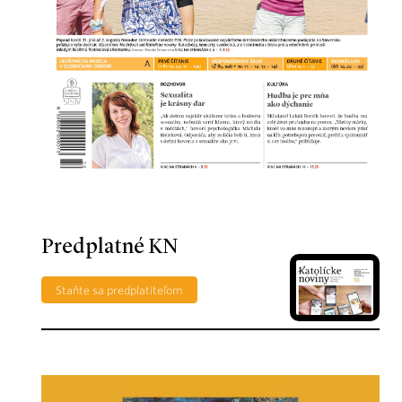
Predplatné KN
Staňte sa predplatiteľom