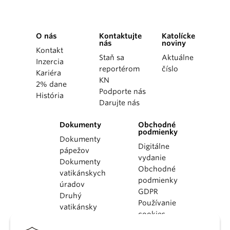
O nás
Kontaktujte
Katolícke
nás
noviny
Kontakt
Staň sa
Aktuálne
Inzercia
reportérom
číslo
Kariéra
KN
2% dane
Podporte nás
História
Darujte nás
Dokumenty
Obchodné
podmienky
Dokumenty
Digitálne
pápežov
vydanie
Dokumenty
Obchodné
vatikánskych
podmienky
úradov
GDPR
Druhý
Používanie
vatikánsky
cookies
koncil
Dokumenty