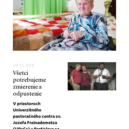
09.10.2018
Všetci
potrebujeme
zmierenie a
odpustenie
V priestoroch
Univerzitného
pastoračného centra sv.
Jozefa Freinademetza
(UPeCe) v Bratislave sa