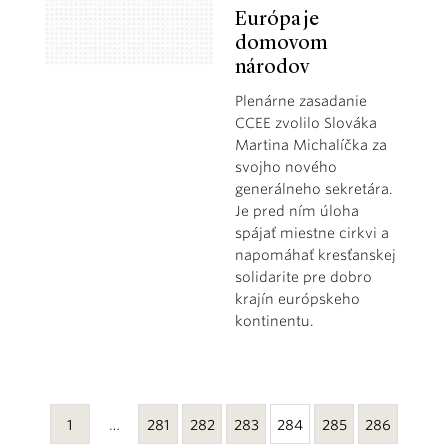
Európa je
domovom
národov
Plenárne zasadanie
CCEE zvolilo Slováka
Martina Michalíčka za
svojho nového
generálneho sekretára.
Je pred ním úloha
spájať miestne cirkvi a
napomáhať kresťanskej
solidarite pre dobro
krajín európskeho
kontinentu.
1
…
281
282
283
284
285
286