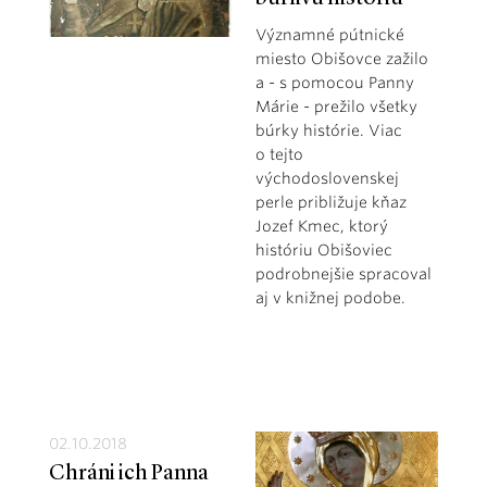
Významné pútnické
miesto Obišovce zažilo
a - s pomocou Panny
Márie - prežilo všetky
búrky histórie. Viac
o tejto
východoslovenskej
perle približuje kňaz
Jozef Kmec, ktorý
históriu Obišoviec
podrobnejšie spracoval
aj v knižnej podobe.
02.10.2018
Chráni ich Panna