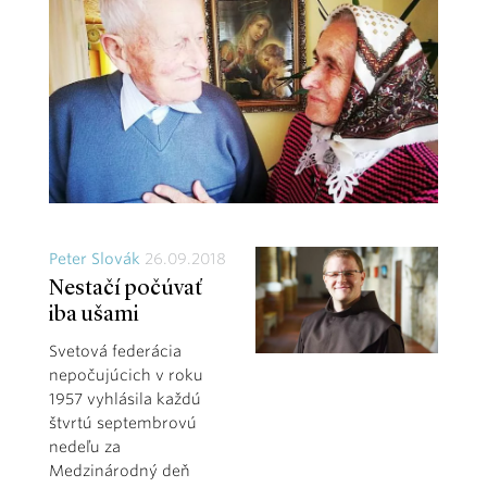
Peter Slovák
26.09.2018
Nestačí počúvať
iba ušami
Svetová federácia
nepočujúcich v roku
1957 vyhlásila každú
štvrtú septembrovú
nedeľu za
Medzinárodný deň