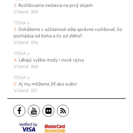
Rozlišovanie nestavia na prvý dojem
Videné: 389
TÉMA
Dokážeme v súčasnosti ešte správne rozlišovať, čo
pochádza od boha a čo od zlého?
Videné: 376
TÉMA
Lákajú vyššie mzdy i nové výzvy
Videné: 368
TÉMA
Aj my môžeme žiť ako svätci
Videné: 331