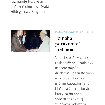
rozmanité fyzické aj
duševné choroby. Svätá
Hildegarda z Bingenu.
Peter Slovák
19.09.2018
Pomáha
poruzumieť
metanoii
Vedeli ste, že v centre
rozhorúčenej Bratislavy
môžete nájsť aj
duchovnú oázu Božieho
milosrdenstva? Za
múrmi kapucínskeho
kláštora žije misionár,
ktorý sa ho snaží
sprostredkovať aj
životným odkazom