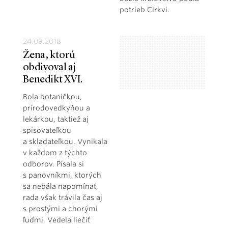
potrieb Cirkvi.
24.09.2018
Žena, ktorú
obdivoval aj
Benedikt XVI.
Bola botaničkou,
prírodovedkyňou a
lekárkou, taktiež aj
spisovateľkou
a skladateľkou. Vynikala
v každom z týchto
odborov. Písala si
s panovníkmi, ktorých
sa nebála napomínať,
rada však trávila čas aj
s prostými a chorými
ľuďmi. Vedela liečiť