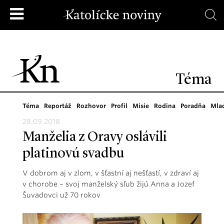
Téma
Téma
Reportáž
Rozhovor
Profil
Misie
Rodina
Poradňa
Mla
28.09.2018
Manželia z Oravy oslávili
platinovú svadbu
V dobrom aj v zlom, v šťastní aj nešťastí, v zdraví aj
v chorobe – svoj manželský sľub žijú Anna a Jozef
Šuvadovci už 70 rokov