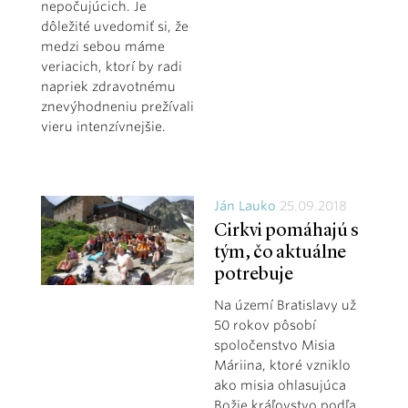
nepočujúcich. Je
dôležité uvedomiť si, že
medzi sebou máme
veriacich, ktorí by radi
napriek zdravotnému
znevýhodneniu prežívali
vieru intenzívnejšie.
Ján Lauko
25.09.2018
Cirkvi pomáhajú s
tým, čo aktuálne
potrebuje
Na území Bratislavy už
50 rokov pôsobí
spoločenstvo Misia
Máriina, ktoré vzniklo
ako misia ohlasujúca
Božie kráľovstvo podľa