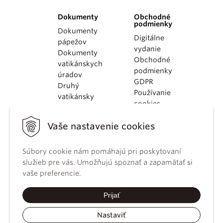
Dokumenty
Obchodné
podmienky
Dokumenty
Digitálne
pápežov
vydanie
Dokumenty
Obchodné
vatikánskych
podmienky
úradov
GDPR
Druhý
Používanie
vatikánsky
cookies
koncil
Dokumenty
Vaše nastavenie cookies
KBS
Kódex
Súbory cookie nám pomáhajú pri poskytovaní
kánonického
služieb pre vás. Umožňujú spoznať a zapamätať si
práva
vaše preferencie.
Katechizmus
Katolíckej
Prijať
cirkvi
Nastaviť