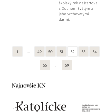
školský rok naštartovali
s Duchom Svätým a
jeho vrchovatými
darmi.
1
…
49
50
51
52
53
54
55
…
59
Najnovšie KN