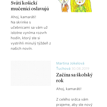
Svätí košickí
mučeníci oslavujú
Ahoj, kamaráti!
Na skrinke s
učebnicami sa vám už
istotne vyníma rozvrh
hodín, ktorý ste si
vystrihli minulý týždeň z
našich novín.
Martina Jokelová
Ťuchová
30.08.2019
Začína sa školský
rok
Ahoj, kamaráti!
Z celého srdca vám
prajeme, aby ste nový