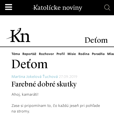
Deťom
Téma
Reportáž
Rozhovor
Profil
Misie
Rodina
Poradňa
Mla
Deťom
Martina Jokelová Ťuchová
27.09.2019
Farebné dobré skutky
Ahoj, kamaráti!
Zase si pripomínam to, čo každú jeseň pri pohľade
na stromy.