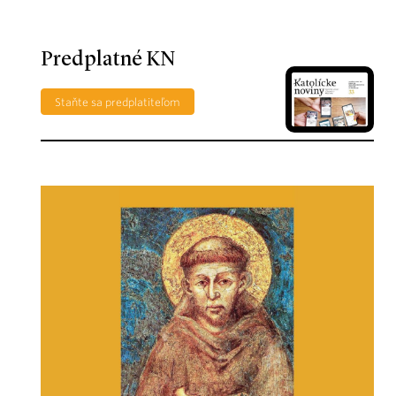
Predplatné KN
Staňte sa predplatiteľom