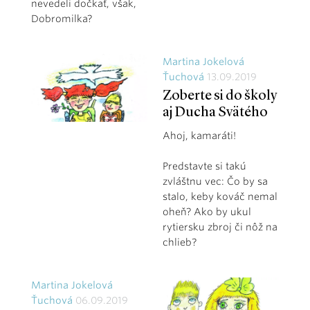
nevedeli dočkať, však,
Dobromilka?
Martina Jokelová
Ťuchová
13.09.2019
Zoberte si do školy
aj Ducha Svätého
Ahoj, kamaráti!
Predstavte si takú
zvláštnu vec: Čo by sa
stalo, keby kováč nemal
oheň? Ako by ukul
rytiersku zbroj či nôž na
chlieb?
Martina Jokelová
Ťuchová
06.09.2019