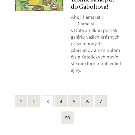
do Gaboltova!
Ahoj, kamaráti!
– Už sme si
s Dobromilkou pozreli
galériu vašich krásnych
prázdninových
zápisníkov a v minulom
čísle Katolíckych novín
ste niektoré mohli vidieť
aj vy.
1
2
3
4
5
6
7
…
59