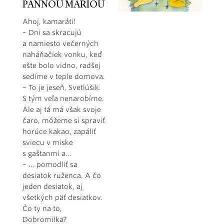
PANNOU MÁRIOU
Ahoj, kamaráti!
– Dni sa skracujú
a namiesto večerných
naháňačiek vonku, keď
ešte bolo vidno, radšej
sedíme v teple domova.
– To je jeseň, Svetlúšik.
S tým veľa nenarobíme.
Ale aj tá má však svoje
čaro, môžeme si spraviť
horúce kakao, zapáliť
sviecu v miske
s gaštanmi a...
– ... pomodliť sa
desiatok ruženca. A čo
jeden desiatok, aj
všetkých päť desiatkov.
Čo ty na to,
Dobromilka?