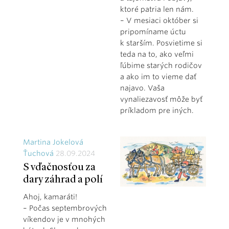
ktoré patria len nám.
– V mesiaci október si
pripomíname úctu
k starším. Posvietime si
teda na to, ako veľmi
ľúbime starých rodičov
a ako im to vieme dať
najavo. Vaša
vynaliezavosť môže byť
príkladom pre iných.
Martina Jokelová
Ťuchová
28.09.2024
S vďačnosťou za
dary záhrad a polí
Ahoj, kamaráti!
– Počas septembrových
víkendov je v mnohých