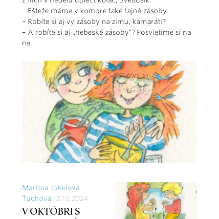
z nich v nedeľu upiecť koláč, Svetlúšik.
– Ešteže máme v komore také fajné zásoby.
– Robíte si aj vy zásoby na zimu, kamaráti?
– A robíte si aj „nebeské zásoby“? Posvietime si na
ne.
Martina Jokelová
Ťuchová
12.10.2024
V OKTÓBRI S