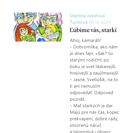
Martina Jokelová
Ťuchová
05.10.2024
Ľúbime vás, starkí
Ahoj, kamaráti!
– Dobromilka, ako nám
je dnes fajn, však? So
starými rodičmi po
boku je svet láskavejší,
hrejivejší a zaujímavejší.
– Jasné, Svetlúšik, na to
ti ani nemusím
odpovedať. Odpoveď
poznáš.
– Mať starkých je dar.
Majú pre nás čas, kopec
prekvapení, dobré rady,
otvorenú náruč
a tajomstvá i objavy,