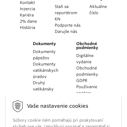
Kontakt
Staň sa
Aktuálne
Inzercia
reportérom
číslo
Kariéra
KN
2% dane
Podporte nás
História
Darujte nás
Dokumenty
Obchodné
podmienky
Dokumenty
Digitálne
pápežov
vydanie
Dokumenty
Obchodné
vatikánskych
podmienky
úradov
GDPR
Druhý
Používanie
vatikánsky
cookies
koncil
Dokumenty
Vaše nastavenie cookies
KBS
Kódex
Súbory cookie nám pomáhajú pri poskytovaní
kánonického
služieb pre vás. Umožňujú spoznať a zapamätať si
práva