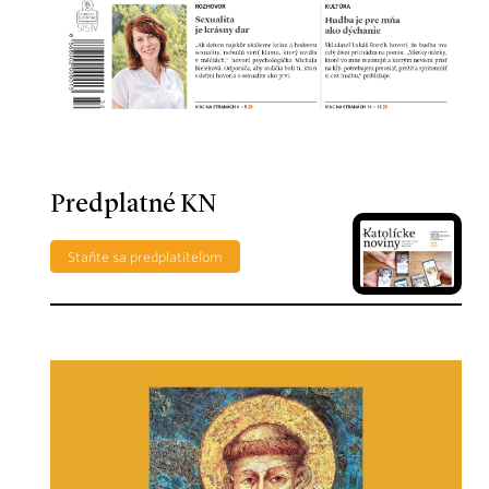
Predplatné KN
Staňte sa predplatiteľom