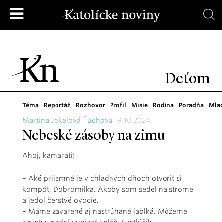
Deťom
Téma
Reportáž
Rozhovor
Profil
Misie
Rodina
Poradňa
Mla
Martina Jokelová Ťuchová
19.10.2024
Nebeské zásoby na zimu
Ahoj, kamaráti!
– Aké príjemné je v chladných dňoch otvoriť si
kompót, Dobromilka. Akoby som sedel na strome
a jedol čerstvé ovocie.
– Máme zavarené aj nastrúhané jablká. Môžeme