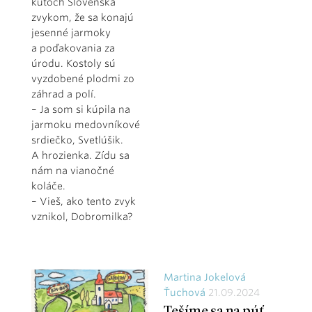
kútoch Slovenska
zvykom, že sa konajú
jesenné jarmoky
a poďakovania za
úrodu. Kostoly sú
vyzdobené plodmi zo
záhrad a polí.
– Ja som si kúpila na
jarmoku medovníkové
srdiečko, Svetlúšik.
A hrozienka. Zídu sa
nám na vianočné
koláče.
– Vieš, ako tento zvyk
vznikol, Dobromilka?
Martina Jokelová
Ťuchová
21.09.2024
Tešíme sa na púť