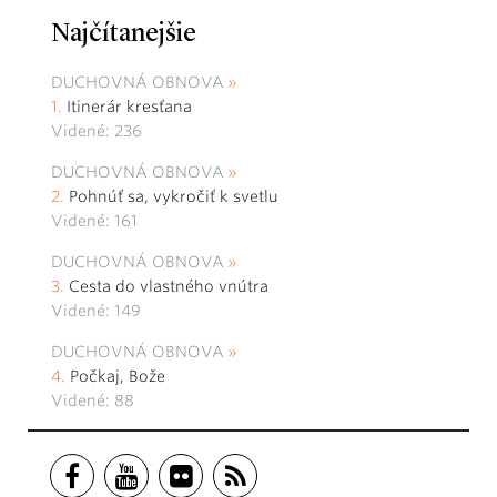
Najčítanejšie
DUCHOVNÁ OBNOVA
Itinerár kresťana
Videné: 236
DUCHOVNÁ OBNOVA
Pohnúť sa, vykročiť k svetlu
Videné: 161
DUCHOVNÁ OBNOVA
Cesta do vlastného vnútra
Videné: 149
DUCHOVNÁ OBNOVA
Počkaj, Bože
Videné: 88