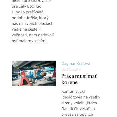
nielen pre kňazov, ale
pre celý Boží ľud.
Hlboko prežívaná
podoba Ježiša, ktorý
nás na svojich pleciach
vedie na ceste k
večnosti, nám nedovolí
byť malomyseľními.
Dagmar Kráľová
05.05.2019
Práca musí mať
korene
Komunistickí
ideológovia na všetky
strany volali: „Práca
šľachtí človeka!“, a
predsa sa pod ich