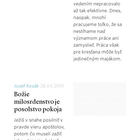
vedením nepracovalo
až tak efektívne. Dnes,
naopak, mnohí
pracujeme toľko, že sa
nestíhame nad
významom práce ani
zamyslieť. Práca však
pre kresťana môže byť
jedinečným majákom.
Jozef Kozák
28.04.2019
Božie
milosrdenstvo je
posolstvo pokoja
Ježiš v snahe posilniť v
pravde vieru apoštolov,
potom čo museli zažiť