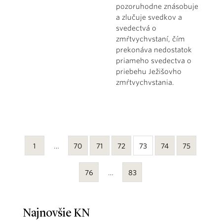
pozoruhodne znásobuje
a zlučuje svedkov a
svedectvá o
zmŕtvychvstaní, čím
prekonáva nedostatok
priameho svedectva o
priebehu Ježišovho
zmŕtvychvstania.
1
…
70
71
72
73
74
75
76
…
83
Najnovšie KN