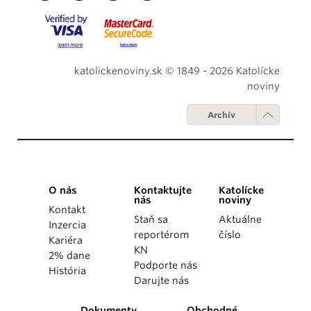
katolickenoviny.sk © 1849 - 2026 Katolícke
noviny
Archív
O nás
Kontaktujte
Katolícke
nás
noviny
Kontakt
Staň sa
Aktuálne
Inzercia
reportérom
číslo
Kariéra
KN
2% dane
Podporte nás
História
Darujte nás
Dokumenty
Obchodné