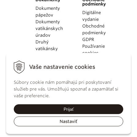
podmienky
Dokumenty
Digitálne
pápežov
vydanie
Dokumenty
Obchodné
vatikánskych
podmienky
úradov
GDPR
Druhý
Používanie
vatikánsky
cookies
koncil
Dokumenty
Vaše nastavenie cookies
KBS
Kódex
Súbory cookie nám pomáhajú pri poskytovaní
kánonického
služieb pre vás. Umožňujú spoznať a zapamätať si
práva
vaše preferencie.
Katechizmus
Katolíckej
Prijať
cirkvi
Nastaviť