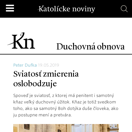
Duchovná obnova
Peter Dufka
19.05.2019
Sviatosť zmierenia
oslobodzuje
Spoveď je sviatosť, z ktorej má penitent i samotný
kňaz veľký duchovný úžitok. Kňaz je totiž svedkom
toho, ako sa samotný Boh dotýka duše človeka, ako
ju postupne mení a pretvára.