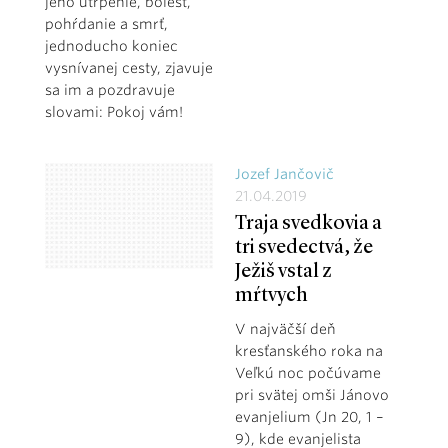
jeho utrpenie, bolesť,
pohŕdanie a smrť,
jednoducho koniec
vysnívanej cesty, zjavuje
sa im a pozdravuje
slovami: Pokoj vám!
Jozef Jančovič
21.04.2019
Traja svedkovia a
tri svedectvá, že
Ježiš vstal z
mŕtvych
V najväčší deň
kresťanského roka na
Veľkú noc počúvame
pri svätej omši Jánovo
evanjelium (Jn 20, 1 –
9), kde evanjelista