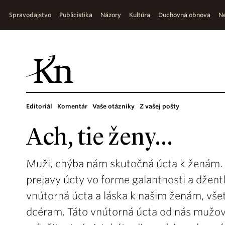
Spravodajstvo
Publicistika
Názory
Kultúra
Duchovná obnova
Ne
Editoriál
Komentár
Vaše otázniky
Z vašej pošty
Ach, tie ženy...
Muži, chýba nám skutočná úcta k ženám. 
prejavy úcty vo forme galantnosti a džen
vnútorná úcta a láska k našim ženám, 
dcéram. Táto vnútorná úcta od nás mužov