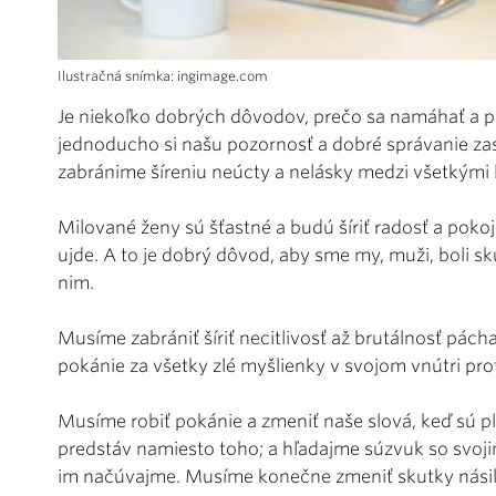
Ilustračná snímka: ingimage.com
Je niekoľko dobrých dôvodov, prečo sa namáhať a p
jednoducho si našu pozornosť a dobré správanie zas
zabránime šíreniu neúcty a nelásky medzi všetkými 
Milované ženy sú šťastné a budú šíriť radosť a poko
ujde. A to je dobrý dôvod, aby sme my, muži, boli sk
nim.
Musíme zabrániť šíriť necitlivosť až brutálnosť pá
pokánie za všetky zlé myšlienky v svojom vnútri pro
Musíme robiť pokánie a zmeniť naše slová, keď sú pl
predstáv namiesto toho; a hľadajme súzvuk so svojim
im načúvajme. Musíme konečne zmeniť skutky násilia,