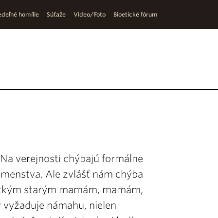
deľné homílie
Súťaže
Video/Foto
Bioetické fórum
Na verejnosti chýbajú formálne
tlmenstva. Ale zvlášť nám chýba
všetkým starým mamám, mamám,
 vyžaduje námahu, nielen