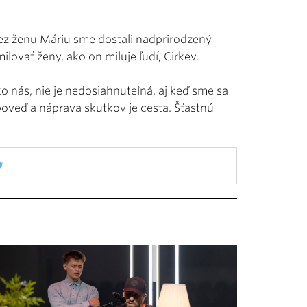
cez ženu Máriu sme dostali nadprirodzený
lovať ženy, ako on miluje ľudí, Cirkev.
ko nás, nie je nedosiahnuteľná, aj keď sme sa
spoveď a náprava skutkov je cesta. Šťastnú