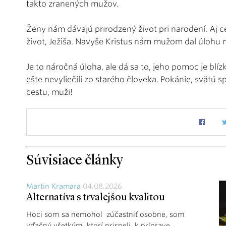
takto zranených mužov.
Ženy nám dávajú prirodzený život pri narodení. Aj 
život, Ježiša. Navyše Kristus nám mužom dal úlohu mi
Je to náročná úloha, ale dá sa to, jeho pomoc je blíz
ešte nevyliečili zo starého človeka. Pokánie, svätú 
cestu, muži!
Súvisiace články
Martin Kramara
04.08.2026
Alternatíva s trvalejšou kvalitou
Hoci som sa nemohol zúčastniť osobne, som
vďačný všetkým, ktorí prispeli k príprave