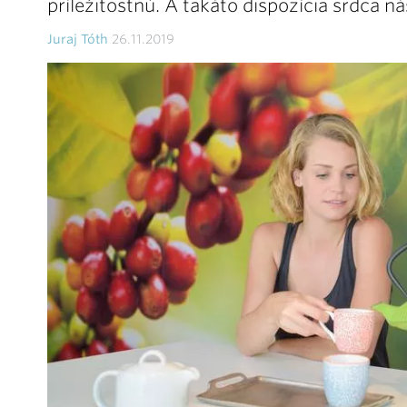
príležitostnú. A takáto dispozícia srdca nás 
Juraj Tóth
26.11.2019