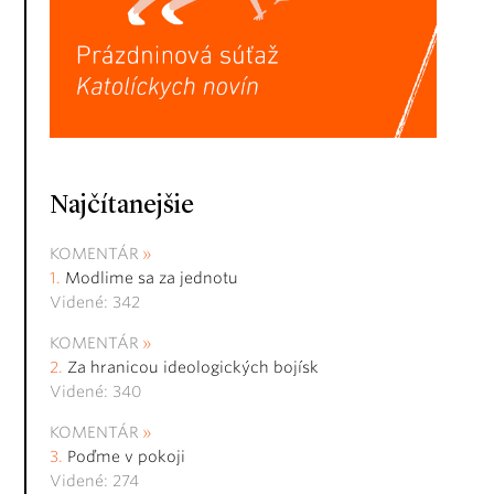
Najčítanejšie
KOMENTÁR
Modlime sa za jednotu
Videné: 342
KOMENTÁR
Za hranicou ideologických bojísk
Videné: 340
KOMENTÁR
Poďme v pokoji
Videné: 274