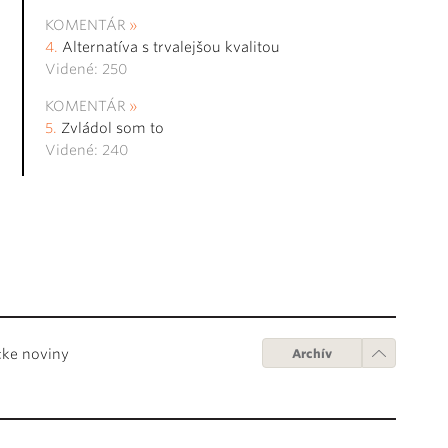
KOMENTÁR
Alternatíva s trvalejšou kvalitou
Videné: 250
KOMENTÁR
Zvládol som to
Videné: 240
cke noviny
Archív