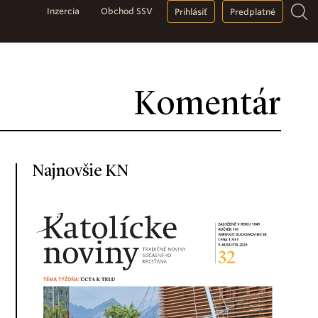
Inzercia
Obchod SSV
Prihlásiť
Predplatné
Komentár
Najnovšie KN