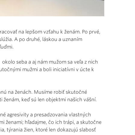
racovať na lepšom vzťahu k ženám. Po prvé,
lúžia. A po druhé, láskou a uznaním
ľuďmi.
j okolo seba a aj nám mužom sa veľa z nich
utočnými mužmi a boli iniciatívni v úcte k
chanú na ženách. Musíme robiť skutočné
ti ženám, keď sú len objektmi našich vášní.
né agresivity a presadzovania vlastných
i ženami; hľadajme, čo ich trápi, a skutočne
 týrania žien, ktoré len dokazujú slabosť