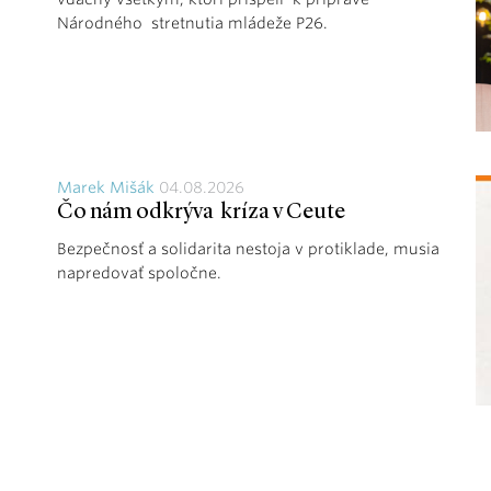
Národného stretnutia mládeže P26.
Marek Mišák
04.08.2026
Čo nám odkrýva kríza v Ceute
Bezpečnosť a solidarita nestoja v protiklade, musia
napredovať spoločne.