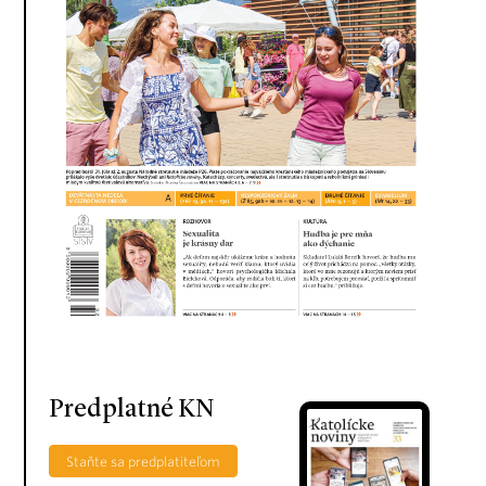
Predplatné KN
Staňte sa predplatiteľom