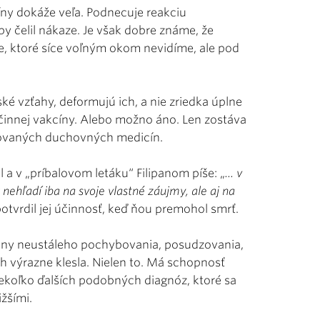
ny dokáže veľa. Podnecuje reakciu
y čelil nákaze. Je však dobre známe, že
ie, ktoré síce voľným okom nevidíme, ale pod
ké vzťahy, deformujú ich, a nie zriedka úplne
et účinnej vakcíny. Alebo možno áno. Len zostáva
irovaných duchovných medicín.
a v „príbalovom letáku“ Filipanom píše: „
... v
nehľadí iba na svoje vlastné záujmy, ale aj na
potvrdil jej účinnosť, keď ňou premohol smrť.
a vlny neustáleho pochybovania, posudzovania,
 výrazne klesla. Nielen to. Má schopnosť
iekoľko ďalších podobných diagnóz, ktoré sa
ižšími.