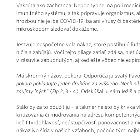
Vakcína ako záchranca. Nepochybne, na poli medicí
imunitného systému, a tak pripravuje organizmus, ab
hrozbou nie je iba COVID-19, ba ani vírusy či baktér
mikroskopom sledovať dokážeme.
Jestvuje nespočetne veľa nákaz, ktoré postihujú ľuds
ničia a zabíjajú. Voči tejto pliage zatiaľ, zdá sa, ni
v zásuvke zabudnutých, aj keď ešte vôbec nie exp
Má skromný názov: pokora. Odporúča ju svätý Pavol 
pokore pokladajte jeden druhého za vyššieho. Nech nik 
záujmy iných
“ (
Flp
2, 3 - 4). Odskúšal ju sám Ježiš a 
Stálo by za to použiť ju – a takmer naisto by krivk
kritizovania či mudrovania na adresu kompetentných
liečiť tvrdohlavosť, neústupčivosť, panovačnosť a n
nákazlivo šíria v našich vzťahoch, počnúc tými najbl