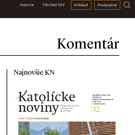
Inzercia
Obchod SSV
Prihlásiť
Predplatné
Komentár
Najnovšie KN