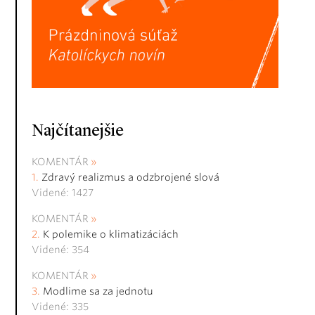
Najčítanejšie
KOMENTÁR
Zdravý realizmus a odzbrojené slová
Videné: 1427
KOMENTÁR
K polemike o klimatizáciách
Videné: 354
KOMENTÁR
Modlime sa za jednotu
Videné: 335