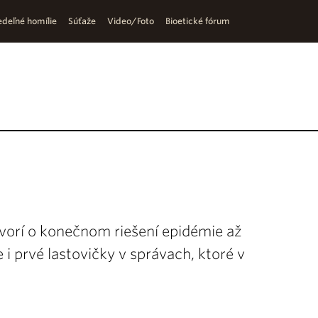
deľné homílie
Súťaže
Video/Foto
Bioetické fórum
vorí o konečnom riešení epidémie až
i prvé lastovičky v správach, ktoré v