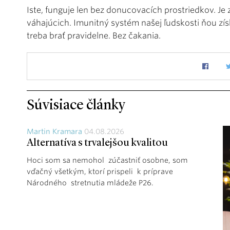
Iste, funguje len bez donucovacích prostriedkov. J
váhajúcich. Imunitný systém našej ľudskosti ňou zí
treba brať pravidelne. Bez čakania.
Súvisiace články
Martin Kramara
04.08.2026
Alternatíva s trvalejšou kvalitou
Hoci som sa nemohol zúčastniť osobne, som
vďačný všetkým, ktorí prispeli k príprave
Národného stretnutia mládeže P26.