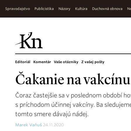
Spravodajstvo
Publicistika
Názory
Kultúra
Duchovná obnova
Ne
Editoriál
Komentár
Vaše otázniky
Z vašej pošty
Čakanie na vakcínu
Čoraz častejšie sa v poslednom období ho
s príchodom účinnej vakcíny. Ba sledujeme 
tomto smere dávajú nádej.
Marek Vaňuš
24.11.2020