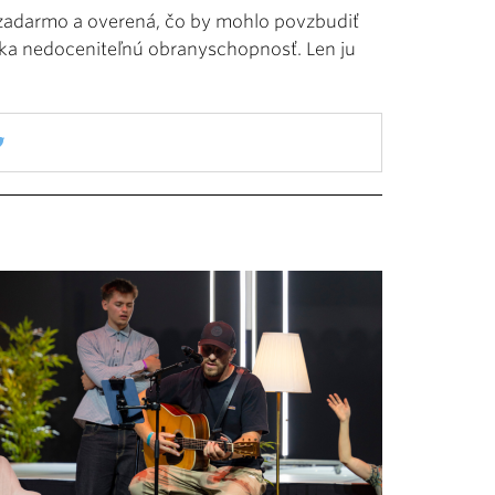
e zadarmo a overená, čo by mohlo povzbudiť
ska nedoceniteľnú obranyschopnosť. Len ju