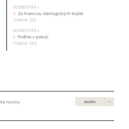
KOMENTÁR
Za hranicou ideologických bojísk
Videné: 332
KOMENTÁR
Poďme v pokoji
Videné: 263
cke noviny
Archív