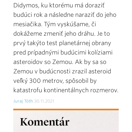
Didymos, ku ktorému má doraziť
budúci rok a následne naraziť do jeho
mesiačika. Tým vyskúšame, či
dokážeme zmeniť jeho dráhu. Je to
prvý takýto test planetárnej obrany
pred prípadnými budúcimi kolíziami
asteroidov so Zemou. Ak by sa so
Zemou v budúcnosti zrazil asteroid
veľký 300 metrov, spôsobil by
katastrofu kontinentálnych rozmerov.
Juraj Tóth
30.11.2021