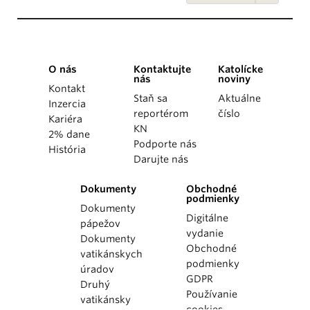
O nás
Kontaktujte
Katolícke
nás
noviny
Kontakt
Staň sa
Aktuálne
Inzercia
reportérom
číslo
Kariéra
KN
2% dane
Podporte nás
História
Darujte nás
Dokumenty
Obchodné
podmienky
Dokumenty
Digitálne
pápežov
vydanie
Dokumenty
Obchodné
vatikánskych
podmienky
úradov
GDPR
Druhý
Používanie
vatikánsky
cookies