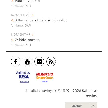
Poďme v pokoji
Videné: 278
KOMENTÁR
Alternatíva s trvalejšou kvalitou
Videné: 269
KOMENTÁR
Zvládol som to
Videné: 243
katolickenoviny.sk © 1849 - 2026 Katolícke
noviny
Archív