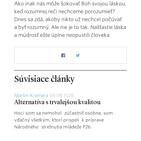
Ako inak nás môže šokovať Boh svojou láskou,
keď rozumnej reči nechceme porozumieť?
Dnes sa zdá, akoby nikto už nechcel počúvať
a byť rozumný. Ale nie je to tak. Našťastie láska
a múdrosť ešte úplne neopustili človeka
Súvisiace články
Martin Kramara
04.08.2026
Alternatíva s trvalejšou kvalitou
Hoci som sa nemohol zúčastniť osobne, som
vďačný všetkým, ktorí prispeli k príprave
Národného stretnutia mládeže P26.