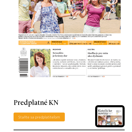
Predplatné KN
Staňte sa predplatiteľom