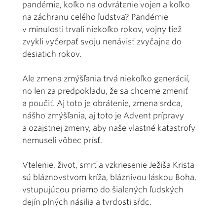
pandémie, koľko na odvrátenie vojen a koľko
na záchranu celého ľudstva? Pandémie
v minulosti trvali niekoľko rokov, vojny tiež
zvykli vyčerpať svoju nenávisť zvyčajne do
desiatich rokov.
Ale zmena zmýšľania trvá niekoľko generácií,
no len za predpokladu, že sa chceme zmeniť
a poučiť. Aj toto je obrátenie, zmena srdca,
nášho zmýšľania, aj toto je Advent prípravy
a ozajstnej zmeny, aby naše vlastné katastrofy
nemuseli vôbec prísť.
Vtelenie, život, smrť a vzkriesenie Ježiša Krista
sú bláznovstvom kríža, bláznivou láskou Boha,
vstupujúcou priamo do šialených ľudských
dejín plných násilia a tvrdosti sŕdc.