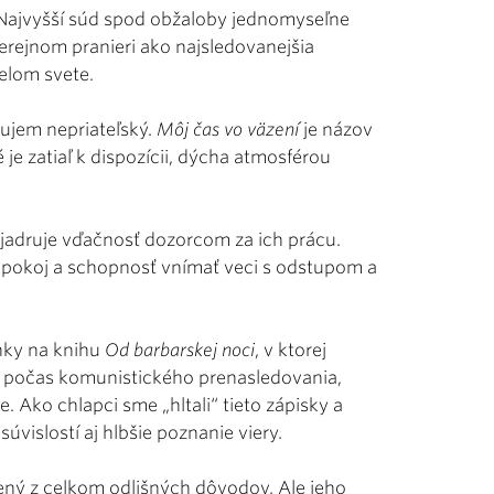
ky Najvyšší súd spod obžaloby jednomyseľne
erejnom pranieri ako najsledovanejšia
elom svete.
ujem nepriateľský.
Môj čas vo väzení
je názov
 je zatiaľ k dispozícii, dýcha atmosférou
vyjadruje vďačnosť dozorcom za ich prácu.
si pokoj a schopnosť vnímať veci s odstupom a
enky na knihu
Od barbarskej noci
, v ktorej
ili počas komunistického prenasledovania,
. Ako chlapci sme „hltali“ tieto zápisky a
vislostí aj hlbšie poznanie viery.
nený z celkom odlišných dôvodov. Ale jeho