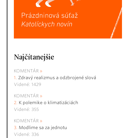
Najčítanejšie
KOMENTÁR
Zdravý realizmus a odzbrojené slová
Videné: 1429
KOMENTÁR
K polemike o klimatizáciách
Videné: 355
KOMENTÁR
Modlime sa za jednotu
Videné: 336