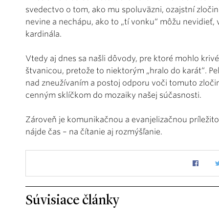
svedectvo o tom, ako mu spoluväzni, ozajstní zločinc
nevine a nechápu, ako to „tí vonku“ môžu nevidieť,
kardinála.
Vtedy aj dnes sa našli dôvody, pre ktoré mohlo krivé
štvanicou, pretože to niektorým „hralo do karát“. P
nad zneužívaním a postoj odporu voči tomuto zločinu
cenným sklíčkom do mozaiky našej súčasnosti.
Zároveň je komunikačnou a evanjelizačnou príležito
nájde čas – na čítanie aj rozmýšľanie.
Súvisiace články