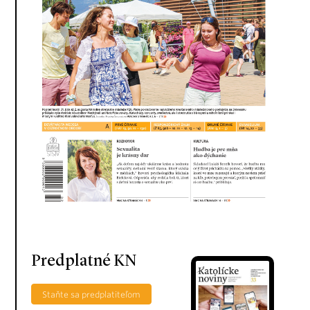
Predplatné KN
Staňte sa predplatiteľom