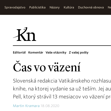
Spravodajstvo
Publicistika
Názory
Kultúra
Duchovná obnova
Ne
Editoriál
Komentár
Vaše otázniky
Z vašej pošty
Čas vo väzení
Slovenská redakcia Vatikánskeho rozhlasu
knihe, na ktorej vydanie sa už teším. Jej 
Pell, ktorý strávil 13 mesiacov vo väzení p
Martin Kramara
18.08.2020