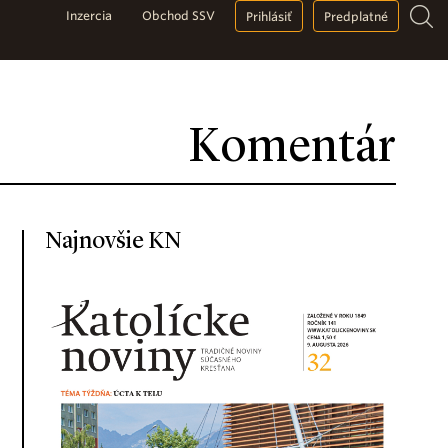
Inzercia
Obchod SSV
Prihlásiť
Predplatné
Komentár
Najnovšie KN