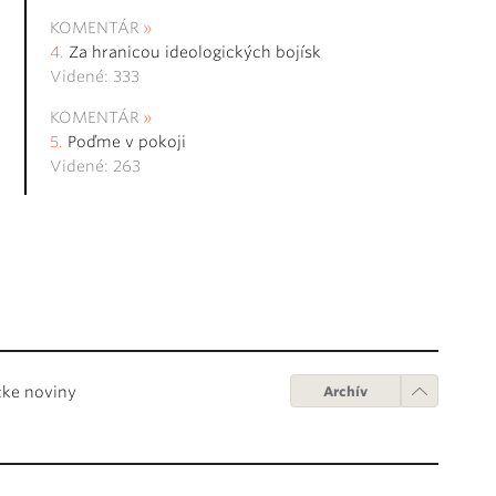
KOMENTÁR
Za hranicou ideologických bojísk
Videné: 333
KOMENTÁR
Poďme v pokoji
Videné: 263
cke noviny
Archív