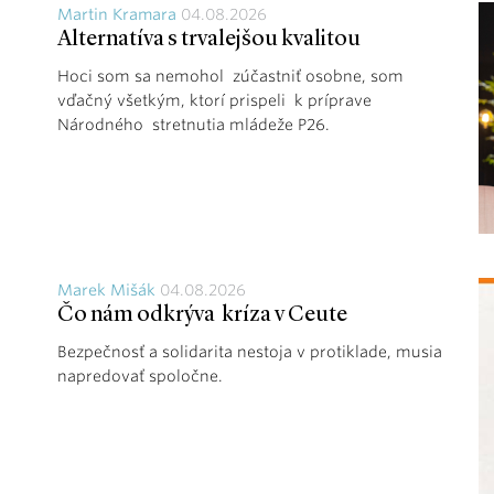
Martin Kramara
04.08.2026
Alternatíva s trvalejšou kvalitou
Hoci som sa nemohol zúčastniť osobne, som
vďačný všetkým, ktorí prispeli k príprave
Národného stretnutia mládeže P26.
Marek Mišák
04.08.2026
Čo nám odkrýva kríza v Ceute
Bezpečnosť a solidarita nestoja v protiklade, musia
napredovať spoločne.