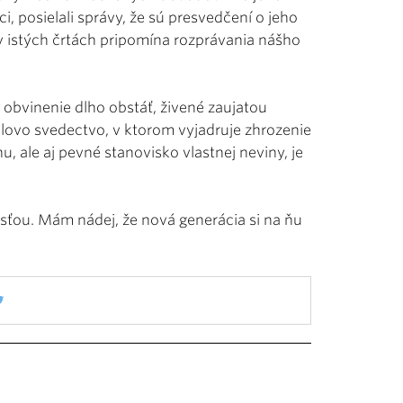
i, posielali správy, že sú presvedčení o jeho
 v istých črtách pripomína rozprávania nášho
 obvinenie dlho obstáť, živené zaujatou
ellovo svedectvo, v ktorom vyjadruje zhrozenie
, ale aj pevné stanovisko vlastnej neviny, je
sťou. Mám nádej, že nová generácia si na ňu