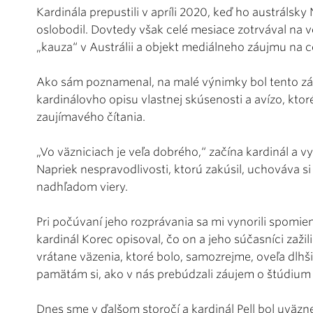
Kardinála prepustili v apríli 2020, keď ho austráls
oslobodil. Dovtedy však celé mesiace zotrvával na v
„kauza“ v Austrálii a objekt mediálneho záujmu na c
Ako sám poznamenal, na malé výnimky bol tento zá
kardinálovho opisu vlastnej skúsenosti a avízo, ktoré
zaujímavého čítania.
„Vo väzniciach je veľa dobrého,“ začína kardinál a 
Napriek nespravodlivosti, ktorú zakúsil, uchováva 
nadhľadom viery.
Pri počúvaní jeho rozprávania sa mi vynorili spomi
kardinál Korec opisoval, čo on a jeho súčasníci zaž
vrátane väzenia, ktoré bolo, samozrejme, oveľa dlhšie
pamätám si, ako v nás prebúdzali záujem o štúdium sú
Dnes sme v ďalšom storočí a kardinál Pell bol uväz