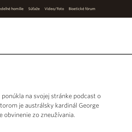
deľné homílie
Súťaže
Video/Foto
Bioetické fórum
 ponúkla na svojej stránke podcast o
autorom je austrálsky kardinál George
re obvinenie zo zneužívania.