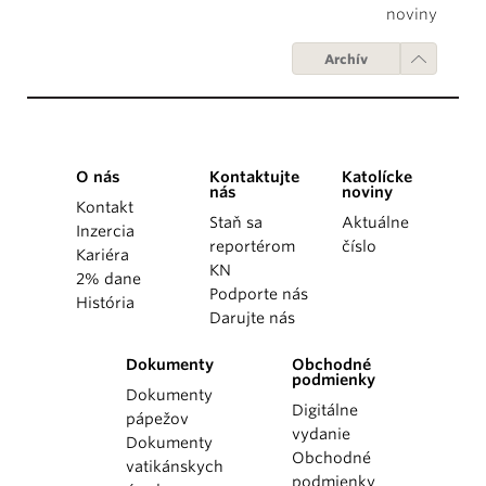
noviny
Archív
O nás
Kontaktujte
Katolícke
nás
noviny
Kontakt
Staň sa
Aktuálne
Inzercia
reportérom
číslo
Kariéra
KN
2% dane
Podporte nás
História
Darujte nás
Dokumenty
Obchodné
podmienky
Dokumenty
Digitálne
pápežov
vydanie
Dokumenty
Obchodné
vatikánskych
podmienky