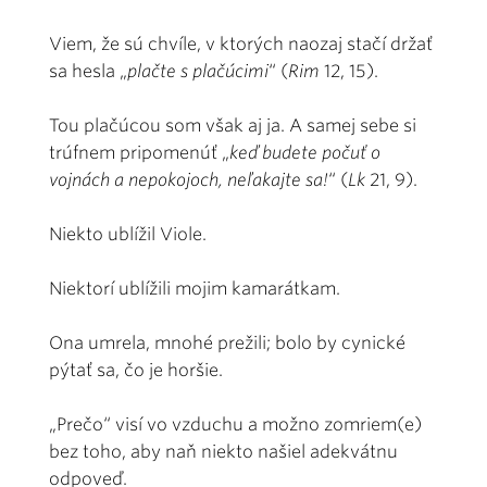
Viem, že sú chvíle, v ktorých naozaj stačí držať
sa hesla „
plačte s plačúcimi
“ (
Rim
12, 15).
Tou plačúcou som však aj ja. A samej sebe si
trúfnem pripomenúť „
keď budete počuť o
vojnách a nepokojoch, neľakajte sa!
“ (
Lk
21, 9).
Niekto ublížil Viole.
Niektorí ublížili mojim kamarátkam.
Ona umrela, mnohé prežili; bolo by cynické
pýtať sa, čo je horšie.
„Prečo“ visí vo vzduchu a možno zomriem(e)
bez toho, aby naň niekto našiel adekvátnu
odpoveď.