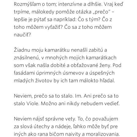
Rozmýšľam o tom; intenzívne a dlhšie. Vraj keď
trpíme, málokedy pomôže otázka „prečo“ –
lepšie je pýtať sa napríklad: Čo s tým? Čo z
toho môžem vyťažiť? Čo sa z toho môžem
naučiť?
Žiadnu moju kamarátku nenašli zabitú a
znásilnenú, v mnohých mojich kamarátkach
som však našla dobité a obťažované ženy. Pod
fasádami úprimných úsmevov a úspešných
mladých životov by ich tam málokto hľadal.
Neviem, prečo sa to stalo. Im. Ani prečo sa to
stalo Viole. Možno ani nikdy nebudem vedieť.
Neviem nájsť správne vety. To, čo považujem
za slová útechy a nádeje, ľahko môže byť pre
iných ako rana bičom naivity a moralizovania.