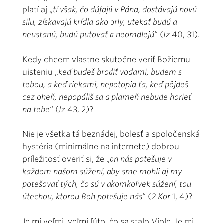
platí aj „
tí však, čo dúfajú v Pána, dostávajú novú
silu, získavajú krídla ako orly, utekať budú a
neustanú, budú putovať a neomdlejú
“ (
Iz
40, 31).
Kedy chcem vlastne skutočne veriť Božiemu
uisteniu „
keď budeš brodiť vodami, budem s
tebou, a keď riekami, nepotopia ťa, keď pôjdeš
cez oheň, nepopáliš sa a plameň nebude horieť
na tebe
“ (
Iz
43, 2)?
Nie je všetka tá beznádej, bolesť a spoločenská
hystéria (minimálne na internete) dobrou
príležitosť overiť si, že „
on nás potešuje v
každom našom súžení, aby sme mohli aj my
potešovať tých, čo sú v akomkoľvek súžení, tou
útechou, ktorou Boh potešuje nás
“ (
2 Kor
1, 4)?
Je mi veľmi, veľmi ľúto, čo sa stalo Viole. Je mi