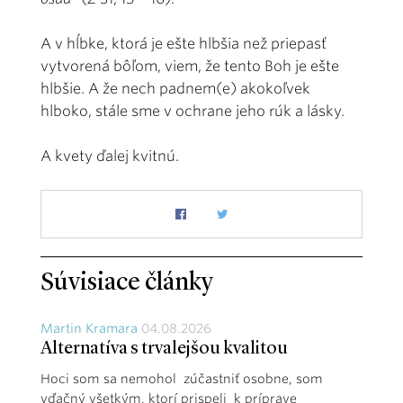
A v hĺbke, ktorá je ešte hlbšia než priepasť
vytvorená bôľom, viem, že tento Boh je ešte
hlbšie. A že nech padnem(e) akokoľvek
hlboko, stále sme v ochrane jeho rúk a lásky.
A kvety ďalej kvitnú.
Súvisiace články
Martin Kramara
04.08.2026
Alternatíva s trvalejšou kvalitou
Hoci som sa nemohol zúčastniť osobne, som
vďačný všetkým, ktorí prispeli k príprave