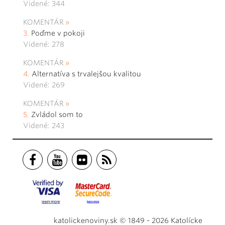
Videné: 344
KOMENTÁR
Poďme v pokoji
Videné: 278
KOMENTÁR
Alternatíva s trvalejšou kvalitou
Videné: 269
KOMENTÁR
Zvládol som to
Videné: 243
katolickenoviny.sk © 1849 - 2026 Katolícke