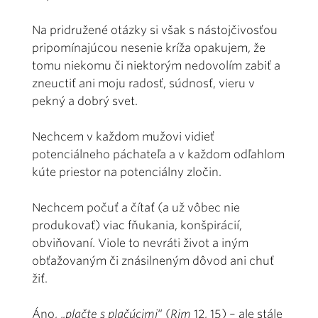
Na pridružené otázky si však s nástojčivosťou
pripomínajúcou nesenie kríža opakujem, že
tomu niekomu či niektorým nedovolím zabiť a
zneuctiť ani moju radosť, súdnosť, vieru v
pekný a dobrý svet.
Nechcem v každom mužovi vidieť
potenciálneho páchateľa a v každom odľahlom
kúte priestor na potenciálny zločin.
Nechcem počuť a čítať (a už vôbec nie
produkovať) viac fňukania, konšpirácií,
obviňovaní. Viole to nevráti život a iným
obťažovaným či znásilneným dôvod ani chuť
žiť.
Áno, „
plačte s plačúcimi
“ (
Rim
12, 15) – ale stále