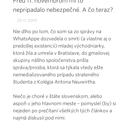
Pred 11. novembrom mi to
nepripadalo nebezpečné. A čo teraz?
29.11.2019
Nie dlho po tom, čo som sa zo správy na
WhatsAppe dozvedela o smrti (a vlastne aj o
predošlej existencii) mladej východniarky,
ktorá žila a umrela v Bratislave, do gmailovej
skupiny nášho spoločenstva prišla
správa/prosba, ktorá sa týkala vtedy ešte
nemedializovaného prípadu strateného
študenta z Kolégia Antona Neuwirtha.
Niečo je choré v štáte slovenskom, alebo
aspoň v jeho hlavnom meste – pomyslel (by) si
nejeden po prečítaní všetkých tých článkov a
najmä diskusií pod nimi.