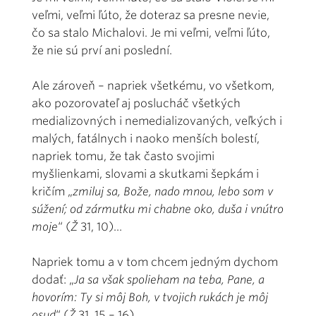
veľmi, veľmi ľúto, že doteraz sa presne nevie,
čo sa stalo Michalovi. Je mi veľmi, veľmi ľúto,
že nie sú prví ani poslední.
Ale zároveň – napriek všetkému, vo všetkom,
ako pozorovateľ aj poslucháč všetkých
medializovných i nemedializovaných, veľkých i
malých, fatálnych i naoko menších bolestí,
napriek tomu, že tak často svojimi
myšlienkami, slovami a skutkami šepkám i
kričím „
zmiluj sa, Bože, nado mnou, lebo som v
súžení; od zármutku mi chabne oko, duša i vnútro
moje
“ (
Ž
31, 10)...
Napriek tomu a v tom chcem jedným dychom
dodať: „
Ja sa však spolieham na teba, Pane, a
hovorím: Ty si môj Boh, v tvojich rukách je môj
osud
“ (
Ž
31, 15 – 16).