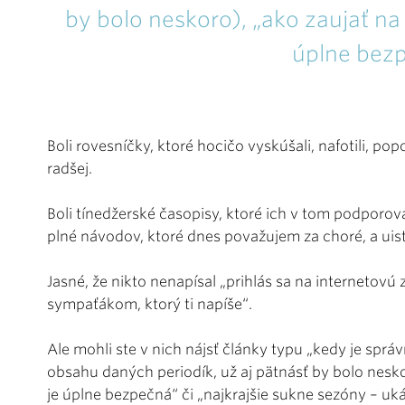
by bolo neskoro), „ako zaujať na 
úplne bezp
Boli rovesníčky, ktoré hocičo vyskúšali, nafotili, po
radšej.
Boli tínedžerské časopisy, ktoré ich v tom podporova
plné návodov, ktoré dnes považujem za choré, a uist
Jasné, že nikto nenapísal „prihlás sa na internetov
sympaťákom, ktorý ti napíše“.
Ale mohli ste v nich nájsť články typu „kedy je sprá
obsahu daných periodík, už aj pätnásť by bolo nesko
je úplne bezpečná“ či „najkrajšie sukne sezóny – uk