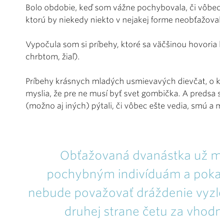
Bolo obdobie, keď som vážne pochybovala, či vôbe
ktorú by niekedy niekto v nejakej forme neobťažova
Vypočula som si príbehy, ktoré sa väčšinou hovoria 
chrbtom, žiaľ).
Príbehy krásnych mladých usmievavých dievčat, o kto
myslia, že pre ne musí byť svet gombička. A predsa s
(možno aj iných) pýtali, či vôbec ešte vedia, smú a
Obťažovaná dvanástka už 
pochybným indivíduám a poka
nebude považovať dráždenie vyz
druhej strane četu za vhodn