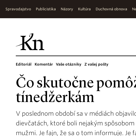
Spravodajstvo
Publicistika
Názory
Kultúra
Duchovná obnova
Ne
Editoriál
Komentár
Vaše otázniky
Z vašej pošty
Čo skutočne pomô
tínedžerkám
V poslednom období sa v médiách objavilo
dievčatách, ktoré boli nejakým spôsobom
mužmi. Je fajn, že sa o tom informuje. Je f