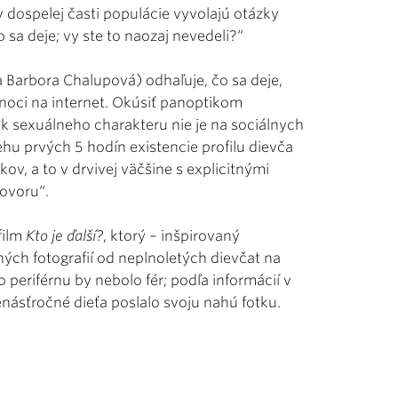
v dospelej časti populácie vyvolajú otázky
o sa deje; vy ste to naozaj nevedeli?“
a Barbora Chalupová) odhaľuje, čo sa deje,
 noci na internet. Okúsiť panoptikom
k sexuálneho charakteru nie je na sociálnych
behu prvých 5 hodín existencie profilu dievča
v, a to v drvivej väčšine s explicitnými
ovoru“.
film
Kto je ďalší?
, ktorý – inšpirovaný
ch fotografií od neplnoletých dievčat na
 periférnu by nebolo fér; podľa informácií v
ásťročné dieťa poslalo svoju nahú fotku.