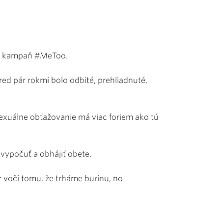
hli kampaň #MeToo.
red pár rokmi bolo odbité, prehliadnuté,
sexuálne obťažovanie má viac foriem ako tú
 vypočuť a obhájiť obete.
ôr voči tomu, že trháme burinu, no