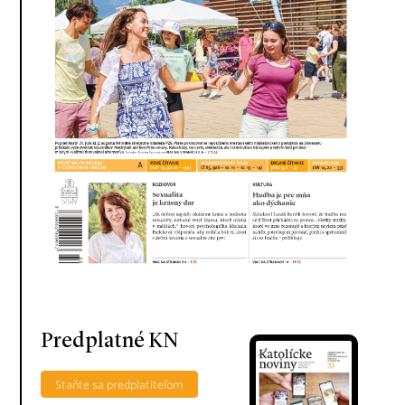
Predplatné KN
Staňte sa predplatiteľom