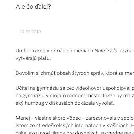
Ale čo ďalej?
19.07.2019
Umberto Eco v románe o médiách
Nulté číslo
poznam
vytvárajú piatu.
Dovolím si zhrnúť obsah štyroch správ, ktoré sa ma
Učiteľ na gymnáziu sa cez videohovor uspokojoval p
na gymnáziu v mojom rodnom meste; takže by ma zre
aký humbug v diskusiách dokázala vyvolať.
Menej – vlastne skoro vôbec – zarezonovala v spolo
istom zo stredoškolských internátoch v Košiciach.
čakal ako úvod filmov pre dospelých, rozhodne nie