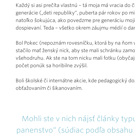
Každý si asi prečíta vlastnú – tá moja má vracia do 
generácie („deti republiky“, puberta pár rokov po m
natoľko šokujúca, ako povedzme pre generáciu moji
dospievaní. Teda – všetko okrem záujmu médií o da
Bol Pokec (nepoznám rovesníčku, ktorá by na ňom v
stačilo mať ženský nick, aby ste mali schránku zam
všehodruhu. Ak ste na tom nicku mali fotku (obyčaj
počet ponúk sa horibilne zvýšil.
Boli školské či internátne akcie, kde pedagogický d
obťažovaním či šikanovaním.
Mohli ste v nich nájsť články typ
panenstvo“ (súdiac podľa obsahu d