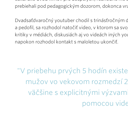
prebiehali pod pedagogickým dozorom, dokonca vraj
Dvadsaťdvaročný youtuber chodil s trinásťročným di
a pedofil, sa rozhodol natočiť video, v ktorom sa svo
kritiky v médiách, diskusiách aj vo videách iných y
napokon rozhodol kontakt s maloletou ukončiť.
"V priebehu prvých 5 hodín existen
mužov vo vekovom rozmedzí 23 a
väčšine s explicitnými výzvam
pomocou vid