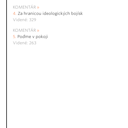
KOMENTÁR
Za hranicou ideologických bojísk
Videné: 329
KOMENTÁR
Poďme v pokoji
Videné: 263