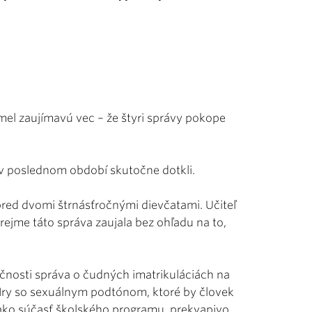
el zaujímavú vec – že štyri správy pokope
 v poslednom období skutočne dotkli.
red dvomi štrnásťročnými dievčatami. Učiteľ
jme táto správa zaujala bez ohľadu na to,
čnosti správa o čudných imatrikuláciách na
 Hry so sexuálnym podtónom, ktoré by človek
 ako súčasť školského programu, prekvapivo