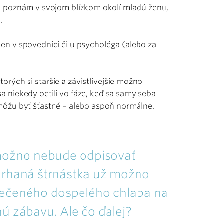
c poznám v svojom blízkom okolí mladú ženu,
l.
len v spovednici či u psychológa (alebo za
rých si staršie a závistlivejšie možno
a niekedy octili vo fáze, keď sa samy seba
 môžu byť šťastné – alebo aspoň normálne.
možno nebude odpisovať
rhaná štrnástka už možno
lečeného dospelého chlapa na
ú zábavu. Ale čo ďalej?