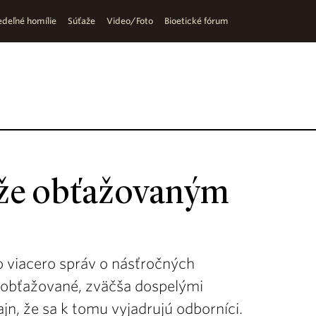
deľné homílie
Súťaže
Video/Foto
Bioetické fórum
že obťažovaným
 viacero správ o násťročných
 obťažované, zväčša dospelými
ajn, že sa k tomu vyjadrujú odborníci.