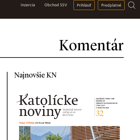
Inzercia
Obchod SSV
Prihlásiť
Predplatné
Komentár
Najnovšie KN