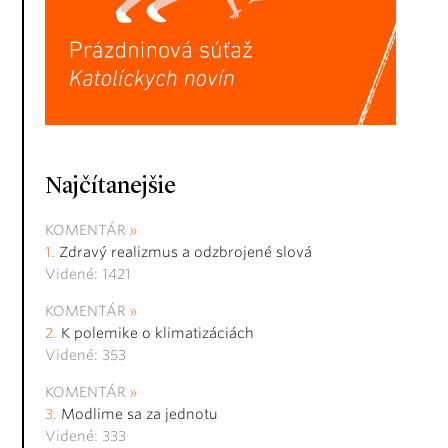
Najčítanejšie
KOMENTÁR
Zdravý realizmus a odzbrojené slová
Videné: 1421
KOMENTÁR
K polemike o klimatizáciách
Videné: 353
KOMENTÁR
Modlime sa za jednotu
Videné: 333