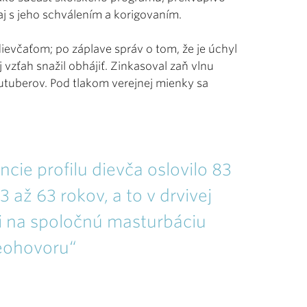
 s jeho schválením a korigovaním.
evčaťom; po záplave správ o tom, že je úchyl
j vzťah snažil obhájiť. Zinkasoval zaň vlnu
outuberov. Pod tlakom verejnej mienky sa
cie profilu dievča oslovilo 83
ž 63 rokov, a to v drvivej
i na spoločnú masturbáciu
eohovoru“