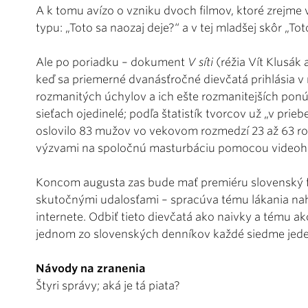
A k tomu avízo o vzniku dvoch filmov, ktoré zrejme 
typu: „Toto sa naozaj deje?“ a v tej mladšej skôr „Tot
Ale po poriadku – dokument
V síti
(réžia Vít Klusák 
keď sa priemerné dvanásťročné dievčatá prihlásia v
rozmanitých úchylov a ich ešte rozmanitejších ponú
sieťach ojedinelé; podľa štatistík tvorcov už „v prie
oslovilo 83 mužov vo vekovom rozmedzí 23 až 63 roko
výzvami na spoločnú masturbáciu pomocou videoh
Koncom augusta zas bude mať premiéru slovenský 
skutočnými udalosťami – spracúva tému lákania nahý
internete. Odbiť tieto dievčatá ako naivky a tému ako
jednom zo slovenských denníkov každé siedme jeden
Návody na zranenia
Štyri správy; aká je tá piata?