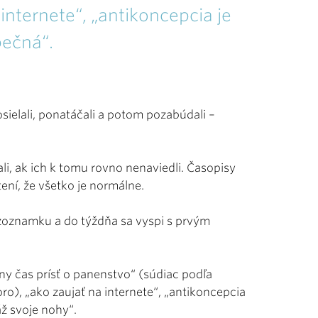
internete“, „antikoncepcia je
ečná“.
posielali, ponatáčali a potom pozabúdali –
li, ak ich k tomu rovno nenaviedli. Časopisy
ení, že všetko je normálne.
ú zoznamku a do týždňa sa vyspi s prvým
vny čas prísť o panenstvo“ (súdiac podľa
ro), „ako zaujať na internete“, „antikoncepcia
áž svoje nohy“.