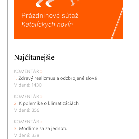
Najčítanejšie
KOMENTÁR
Zdravý realizmus a odzbrojené slová
Videné: 1430
KOMENTÁR
K polemike o klimatizáciách
Videné: 356
KOMENTÁR
Modlime sa za jednotu
Videné: 338