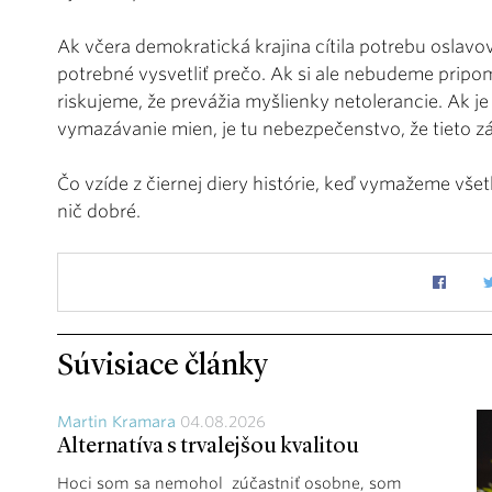
Ak včera demokratická krajina cítila potrebu oslavo
potrebné vysvetliť prečo. Ak si ale nebudeme pripomí
riskujeme, že prevážia myšlienky netolerancie. Ak je
vymazávanie mien, je tu nebezpečenstvo, že tieto z
Čo vzíde z čiernej diery histórie, keď vymažeme vše
nič dobré.
Súvisiace články
Martin Kramara
04.08.2026
Alternatíva s trvalejšou kvalitou
Hoci som sa nemohol zúčastniť osobne, som