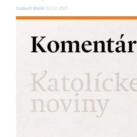
Ľudovít Malík
02.02.2021