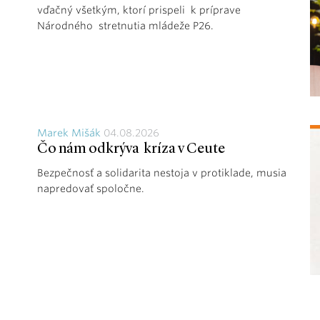
vďačný všetkým, ktorí prispeli k príprave
Národného stretnutia mládeže P26.
Marek Mišák
04.08.2026
Čo nám odkrýva kríza v Ceute
Bezpečnosť a solidarita nestoja v protiklade, musia
napredovať spoločne.