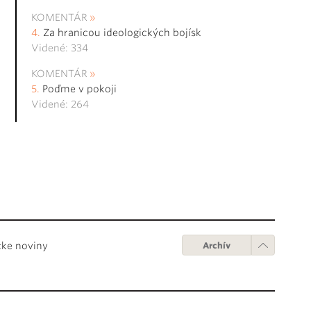
KOMENTÁR
Za hranicou ideologických bojísk
Videné: 334
KOMENTÁR
Poďme v pokoji
Videné: 264
cke noviny
Archív