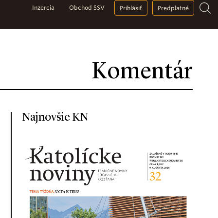
Inzercia
Obchod SSV
Prihlásiť
Predplatné
Komentár
Najnovšie KN