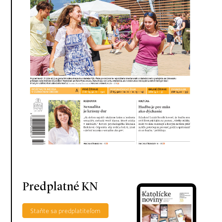
Predplatné KN
Staňte sa predplatiteľom