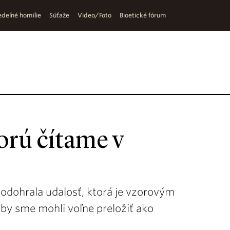
deľné homílie
Súťaže
Video/Foto
Bioetické fórum
torú čítame v
 odohrala udalosť, ktorá je vzorovým
 by sme mohli voľne preložiť ako