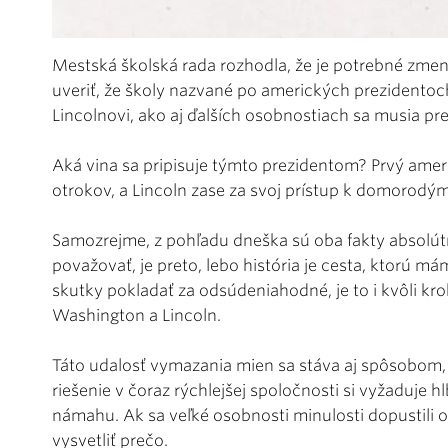
Mestská školská rada rozhodla, že je potrebné zmeni
uveriť, že školy nazvané po amerických prezident
Lincolnovi, ako aj ďalších osobnostiach sa musia p
Aká vina sa pripisuje týmto prezidentom? Prvý americ
otrokov, a Lincoln zase za svoj prístup k domorod
Samozrejme, z pohľadu dneška sú oba fakty absolútne
považovať, je preto, lebo história je cesta, ktorú m
skutky pokladať za odsúdeniahodné, je to i kvôli kr
Washington a Lincoln.
Táto udalosť vymazania mien sa stáva aj spôsobom, 
riešenie v čoraz rýchlejšej spoločnosti si vyžaduje h
námahu. Ak sa veľké osobnosti minulosti dopustili
vysvetliť prečo.