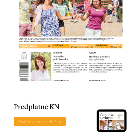
Predplatné KN
Staňte sa predplatiteľom