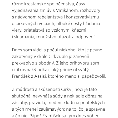
rôzne kresťanské spoločenstvá, časy
vyjednávania zmlúv s Vatikánom, rozhovory
s nádychom rebelantstva i konzervativizmu
o cirkevných veciach, hlboké cesty hľadania
viery, priateľstvá so vzácnymi kňazmi
i sklamania, množstvo otázok a odpovedí.
Dnes som videl a počul niekoho, kto je pevne
zakotvený v skale Cirkvi, ale je zároveň
prekvapivo slobodný. Z jeho príhovoru som
cítil rovnaký odkaz, aký priniesol svätý
František z Assisi, ktorého meno si pápež zvolil.
Z múdrosti a skúsenosti Cirkvi, hoci je táto
skutočná, nevynáša súdy a nekladie dôraz na
zásluhy, pravidlá, triedenie ľudí na priateľských
a tých menej zaujímavých; na to, čo je správne
a čo nie. Pápež František sa tým dnes vôbec