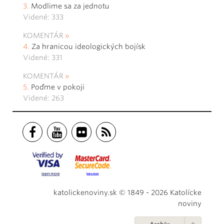
Modlime sa za jednotu
Videné: 333
KOMENTÁR
Za hranicou ideologických bojísk
Videné: 331
KOMENTÁR
Poďme v pokoji
Videné: 263
katolickenoviny.sk © 1849 - 2026 Katolícke
noviny