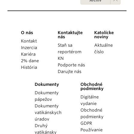
Archív
O nás
Kontaktujte
Katolícke
nás
noviny
Kontakt
Staň sa
Aktuálne
Inzercia
reportérom
číslo
Kariéra
KN
2% dane
Podporte nás
História
Darujte nás
Dokumenty
Obchodné
podmienky
Dokumenty
Digitálne
pápežov
vydanie
Dokumenty
Obchodné
vatikánskych
podmienky
úradov
GDPR
Druhý
Používanie
vatikánsky