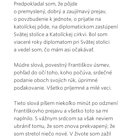
Predpokladal som, že pôjde
o premyslený, dobrý a zaujímavý prejav,
o povzbudenie k jednote, o prijatie na
katolíckej pôde, na diplomatickom zastúpení
Svätej stolice a Katolíckej cirkvi. Bol som
viaceré roky diplomatom pri Svätej stolici
a vedel som, čo mám asi očakávať.
Múdre slová, povestný Františkov úsmev,
pohľad do očí toho, koho počúva, srdečné
podanie oboch svojich rúk, úprimné
poďakovanie. Všetko príjemné a milé veci.
Tieto slová píšem niekoľko minút po odznení
Františkovho prejavu a všetko toto sa mi
naplnilo. S vážnym srdcom sa však neviem
ubrániť tomu, že som znova prekvapený; že
som stretol niečo nové. V živote som zažil