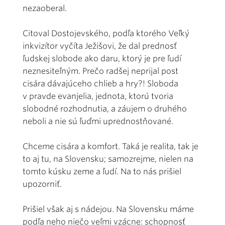
nezaoberal.
Citoval Dostojevského, podľa ktorého Veľký
inkvizítor vyčíta Ježišovi, že dal prednosť
ľudskej slobode ako daru, ktorý je pre ľudí
neznesiteľným. Prečo radšej neprijal post
cisára dávajúceho chlieb a hry?! Sloboda
v pravde evanjelia, jednota, ktorú tvoria
slobodné rozhodnutia, a záujem o druhého
neboli a nie sú ľuďmi uprednostňované.
Chceme cisára a komfort. Taká je realita, tak je
to aj tu, na Slovensku; samozrejme, nielen na
tomto kúsku zeme a ľudí. Na to nás prišiel
upozorniť.
Prišiel však aj s nádejou. Na Slovensku máme
podľa neho niečo veľmi vzácne: schopnosť