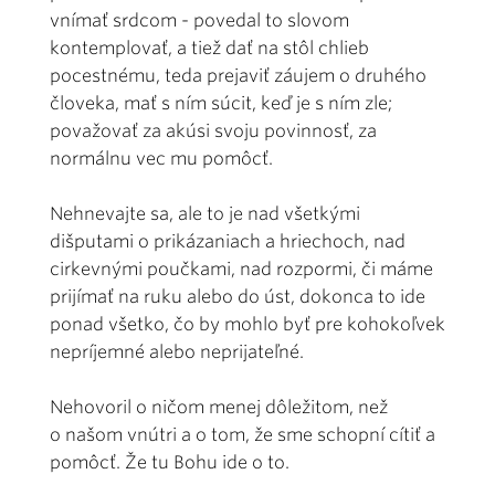
vnímať srdcom - povedal to slovom
kontemplovať, a tiež dať na stôl chlieb
pocestnému, teda prejaviť záujem o druhého
človeka, mať s ním súcit, keď je s ním zle;
považovať za akúsi svoju povinnosť, za
normálnu vec mu pomôcť.
Nehnevajte sa, ale to je nad všetkými
dišputami o prikázaniach a hriechoch, nad
cirkevnými poučkami, nad rozpormi, či máme
prijímať na ruku alebo do úst, dokonca to ide
ponad všetko, čo by mohlo byť pre kohokoľvek
nepríjemné alebo neprijateľné.
Nehovoril o ničom menej dôležitom, než
o našom vnútri a o tom, že sme schopní cítiť a
pomôcť. Že tu Bohu ide o to.