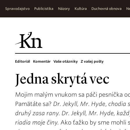
Spravodajstvo
Publicistika
Názory
Kultúra
Duchovná obnova
Ne
Editoriál
Komentár
Vaše otázniky
Z vašej pošty
Jedna skrytá vec
Mojim malým vnukom sa páči pesnička od
Pamätáte sa?
Dr. Jekyll, Mr. Hyde
,
chodia 
druhý zasa rany. Dr. Jekyll, Mr. Hyde, každ
riadia moje činy.
Ako ťažko by sme mohli sú