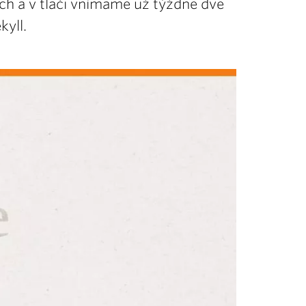
ch a v tlači vnímame už týždne dve
kyll.