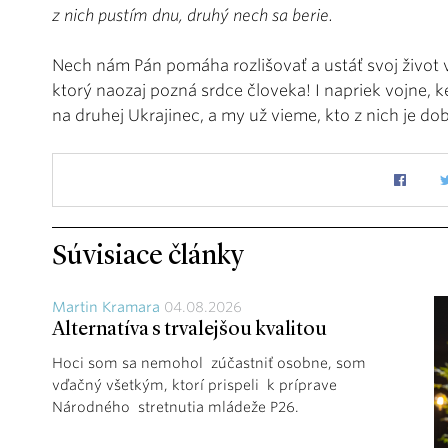
z nich pustím dnu, druhý nech sa berie.
Nech nám Pán pomáha rozlišovať a ustáť svoj život
ktorý naozaj pozná srdce človeka! I napriek vojne, k
na druhej Ukrajinec, a my už vieme, kto z nich je dobr
Súvisiace články
Martin Kramara
04.08.2026
Alternatíva s trvalejšou kvalitou
Hoci som sa nemohol zúčastniť osobne, som
vďačný všetkým, ktorí prispeli k príprave
Národného stretnutia mládeže P26.