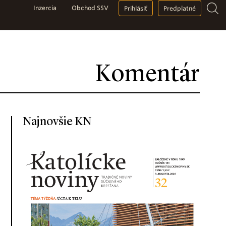
Inzercia
Obchod SSV
Prihlásiť
Predplatné
Komentár
Najnovšie KN