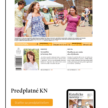
Predplatné KN
Staňte sa predplatiteľom