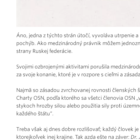
Áno, jedna z týchto strán útočí, vyvoláva utrpenie a 
pochýb. Ako medzinárodný právnik môžem jednoznač
strany Ruskej federácie.
Svojimi ozbrojenými aktivitami porušila medzináro
za svoje konanie, ktoré je v rozpore s cieľmi a zása
Najmä so zásadou zvrchovanej rovnosti členských št
Charty OSN, podľa ktorého sa všetci členovia OSN „
stykoch hrozby silou alebo použitia sily proti územnej
každého štátu“.
Treba však aj dnes dobre rozlišovať; každý človek je ce
ktorejkoľvek inej krajine. Tak azda ešte na záver:
Dr. 