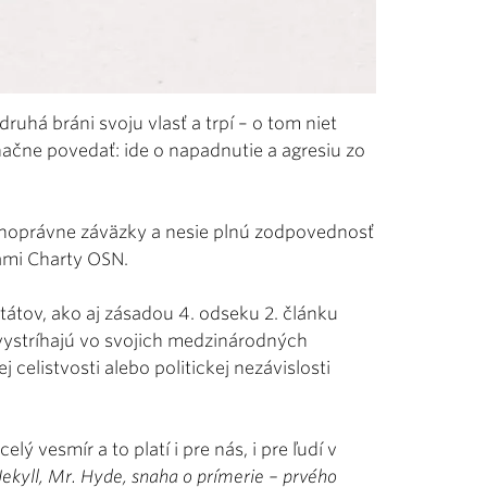
druhá bráni svoju vlasť a trpí – o tom niet
ne povedať: ide o napadnutie a agresiu zo
dnoprávne záväzky a nesie plnú zodpovednosť
dami Charty OSN.
átov, ako aj zásadou 4. odseku 2. článku
vystríhajú vo svojich medzinárodných
 celistvosti alebo politickej nezávislosti
lý vesmír a to platí i pre nás, i pre ľudí v
Jekyll, Mr. Hyde, snaha o prímerie – prvého