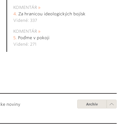
KOMENTÁR
Za hranicou ideologických bojísk
Videné: 337
KOMENTÁR
Poďme v pokoji
Videné: 271
cke noviny
Archív