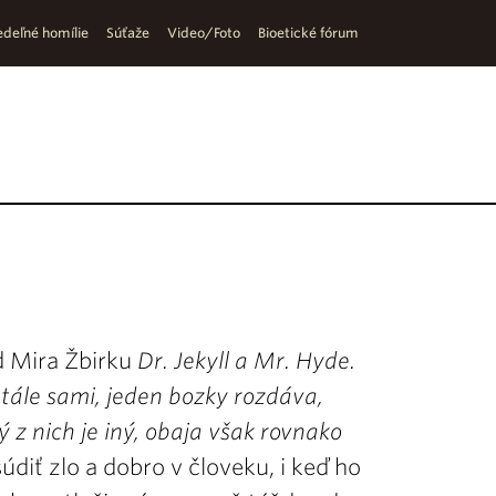
deľné homílie
Súťaže
Video/Foto
Bioetické fórum
 Mira Žbirku
Dr. Jekyll a Mr. Hyde.
stále sami, jeden bozky rozdáva,
ý z nich je iný, obaja však rovnako
diť zlo a dobro v človeku, i keď ho