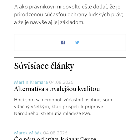
A ako právnikovi mi dovoľte ešte dodať, že je
prirodzenou súčasťou ochrany ľudských práv;
a že je navyše aj jej základom.
Súvisiace články
Martin Kramara
04.08.2026
Alternatíva s trvalejšou kvalitou
Hoci som sa nemohol zúčastniť osobne, som
vďačný všetkým, ktorí prispeli k príprave
Národného stretnutia mládeže P26.
Marek Mišák
04.08.2026
Čo nám odkrýva kríza v Ceute