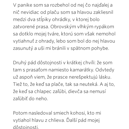
V panike som sa rozbehol od nej čo najďalej a
nič nevidiac od plaču som sa hlavou zakliesnil
medzi dva stĺpiky ohrádky, v ktorej bolo
zatvorené prasa. Obrovským vlhkým rypákom
sa dotklo mojej tváre, ktorú som však nemohol
vytiahnuť z ohrady, lebo som bol do nej hlavou
zasunutý a uši mi bránili v spätnom pohybe.
Druhý pád dôstojnosti v krátkej chvíli: že som
tam s prasaťom namiesto kamarátky. Odvtedy
už aspoň viem, že prasce nerešpektujú lásku.
Tiež to, že keď sa plače, tak sa neuteká. A aj to,
že keď sa chlapec zaľúbi, dievča sa nemusí
zaľúbiť do neho.
Potom nasledoval smiech kohosi, kto mi
vytiahol hlavu z chlieva. Ďalší pád mojej
dôstojnosti.