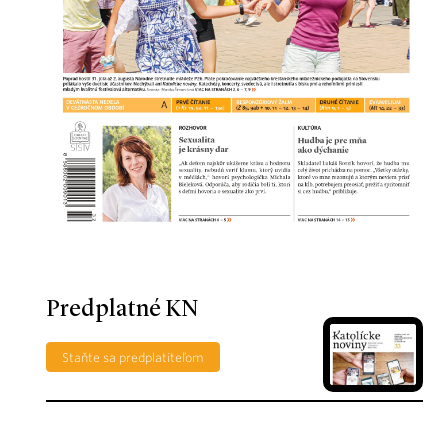
Predplatné KN
Staňte sa predplatiteľom