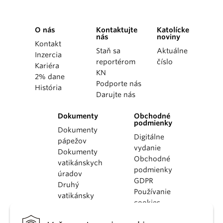
O nás
Kontaktujte
Katolícke
nás
noviny
Kontakt
Staň sa
Aktuálne
Inzercia
reportérom
číslo
Kariéra
KN
2% dane
Podporte nás
História
Darujte nás
Dokumenty
Obchodné
podmienky
Dokumenty
Digitálne
pápežov
vydanie
Dokumenty
Obchodné
vatikánskych
podmienky
úradov
GDPR
Druhý
Používanie
vatikánsky
cookies
koncil
Dokumenty