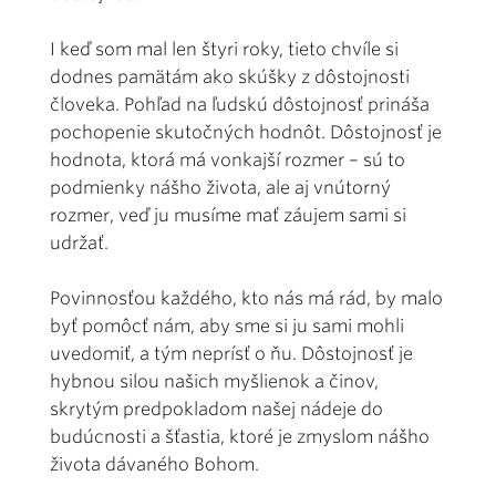
I keď som mal len štyri roky, tieto chvíle si
dodnes pamätám ako skúšky z dôstojnosti
človeka. Pohľad na ľudskú dôstojnosť prináša
pochopenie skutočných hodnôt. Dôstojnosť je
hodnota, ktorá má vonkajší rozmer – sú to
podmienky nášho života, ale aj vnútorný
rozmer, veď ju musíme mať záujem sami si
udržať.
Povinnosťou každého, kto nás má rád, by malo
byť pomôcť nám, aby sme si ju sami mohli
uvedomiť, a tým neprísť o ňu. Dôstojnosť je
hybnou silou našich myšlienok a činov,
skrytým predpokladom našej nádeje do
budúcnosti a šťastia, ktoré je zmyslom nášho
života dávaného Bohom.