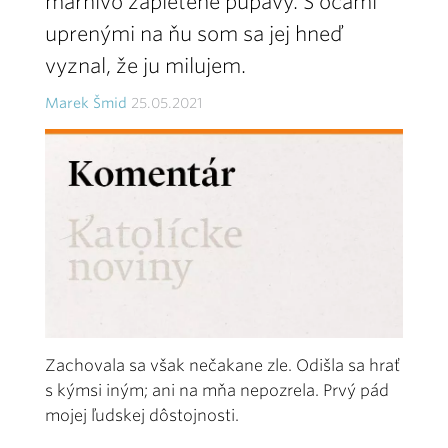
márnivo zapletené púpavy. S očami
uprenými na ňu som sa jej hneď
vyznal, že ju milujem.
Marek Šmid
25.05.2021
Zachovala sa však nečakane zle. Odišla sa hrať
s kýmsi iným; ani na mňa nepozrela. Prvý pád
mojej ľudskej dôstojnosti.