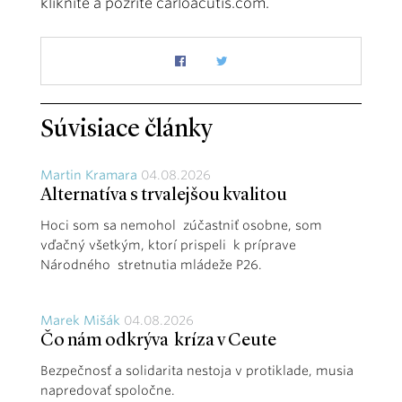
kliknite a pozrite carloacutis.com.
Súvisiace články
Martin Kramara
04.08.2026
Alternatíva s trvalejšou kvalitou
Hoci som sa nemohol zúčastniť osobne, som
vďačný všetkým, ktorí prispeli k príprave
Národného stretnutia mládeže P26.
Marek Mišák
04.08.2026
Čo nám odkrýva kríza v Ceute
Bezpečnosť a solidarita nestoja v protiklade, musia
napredovať spoločne.