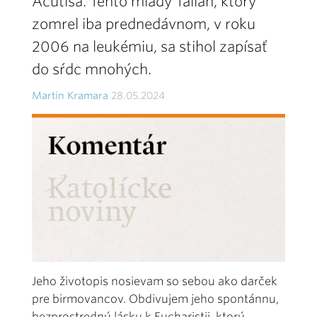
Acutisa. Tento mladý Talian, ktorý
zomrel iba prednedávnom, v roku
2006 na leukémiu, sa stihol zapísať
do sŕdc mnohých.
Martin Kramara
28.05.2024
Jeho životopis nosievam so sebou ako darček
pre birmovancov. Obdivujem jeho spontánnu,
bezprostrednú lásku k Eucharistii, ktorú