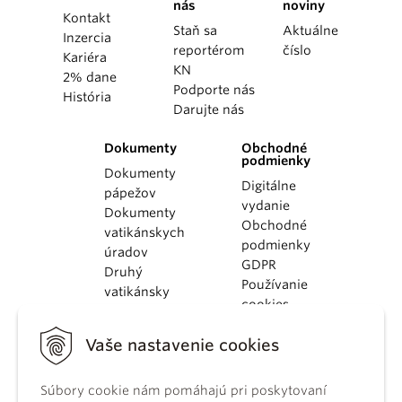
nás
noviny
Kontakt
Staň sa
Aktuálne
Inzercia
reportérom
číslo
Kariéra
KN
2% dane
Podporte nás
História
Darujte nás
Dokumenty
Obchodné
podmienky
Dokumenty
Digitálne
pápežov
vydanie
Dokumenty
Obchodné
vatikánskych
podmienky
úradov
GDPR
Druhý
Používanie
vatikánsky
cookies
koncil
Dokumenty
Vaše nastavenie cookies
KBS
Kódex
Súbory cookie nám pomáhajú pri poskytovaní
kánonického