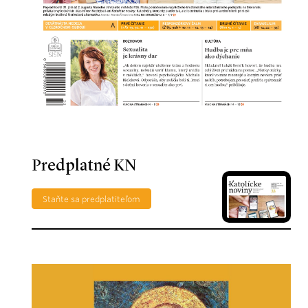
Predplatné KN
Staňte sa predplatiteľom