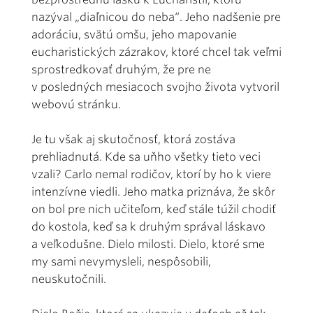
nazýval „diaľnicou do neba“. Jeho nadšenie pre
adoráciu, svätú omšu, jeho mapovanie
eucharistických zázrakov, ktoré chcel tak veľmi
sprostredkovať druhým, že pre ne
v posledných mesiacoch svojho života vytvoril
webovú stránku.
Je tu však aj skutočnosť, ktorá zostáva
prehliadnutá. Kde sa uňho všetky tieto veci
vzali? Carlo nemal rodičov, ktorí by ho k viere
intenzívne viedli. Jeho matka priznáva, že skôr
on bol pre nich učiteľom, keď stále túžil chodiť
do kostola, keď sa k druhým správal láskavo
a veľkodušne. Dielo milosti. Dielo, ktoré sme
my sami nevymysleli, nespôsobili,
neuskutočnili.