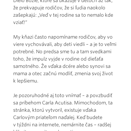
Dielo Božie, ktoré sa ukazuje v deťoch až tak,
že prekvapuje rodičov, že si ľudia naokolo
zašepkajú: „Veď v tej rodine sa to nemalo kde
vziať!“
My kňazi často napomíname rodičov, aby vo
viere vychovávali, aby deti viedli – a je to veľmi
potrebné. No predsa sme tu a tam svedkami
toho, že impulz vyjde v rodine od dieťaťa
samotného. Že vďaka dcére alebo synovi sa
mama a otec začnú modliť, zmenia svoj život
k lepšiemu.
Je pozoruhodné aj toto vnímať – a povzbudiť
sa príbehom Carla Acutisa. Mimochodom, ta
stránka, ktorú vytvoril, existuje vďaka
Carlovým priateľom naďalej. Keď budete
v týždni na internete, nemárnite čas – radšej