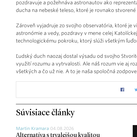
pozdravuje a požehnáva astronautov ako reprezentan
ducha na nebeské teleso, ktoré je rovnako stvore
Zároveň vyjadruje zo svojho observatória, ktoré je
astronómie a vedy, pozdravy v mene celej Katolíckej
technologickému pokroku, ktorý slúži všetkým ľuďom
Ľudský duch naozaj dostal výsadu od svojho Stvoriteľ
využití rozumu a vytrvalosti. Ale náš rozum vie aj r
všetkých a čo už nie. A to je naša spoločná zodpovedn
Súvisiace články
Martin Kramara
04.08.2026
Alternatíva s trvalejšou kvalitou