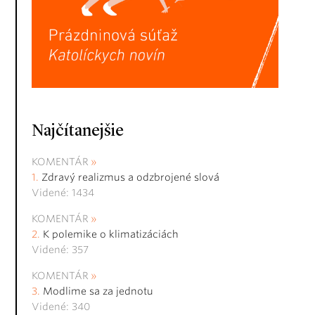
Najčítanejšie
KOMENTÁR
Zdravý realizmus a odzbrojené slová
Videné: 1434
KOMENTÁR
K polemike o klimatizáciách
Videné: 357
KOMENTÁR
Modlime sa za jednotu
Videné: 340