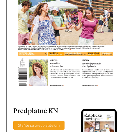
Predplatné KN
Staňte sa predplatiteľom