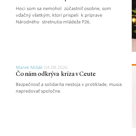
Hoci som sa nemohol zúčastniť osobne, som
vďačný všetkým, ktorí prispeli k príprave
Národného stretnutia mládeže P26.
Marek Mišák
04.08.2026
Čo nám odkrýva kríza v Ceute
Bezpečnosť a solidarita nestoja v protiklade, musia
napredovať spoločne.