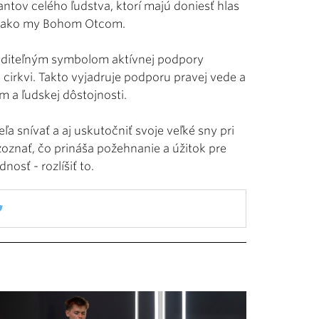
tov celého ľudstva, ktorí majú doniesť hlas
né ako my Bohom Otcom.
 viditeľným symbolom aktívnej podpory
 cirkvi. Takto vyjadruje podporu pravej vede a
 a ľudskej dôstojnosti.
a snívať a aj uskutočniť svoje veľké sny pri
ozoznať, čo prináša požehnanie a úžitok pre
osť - rozlíšiť to.