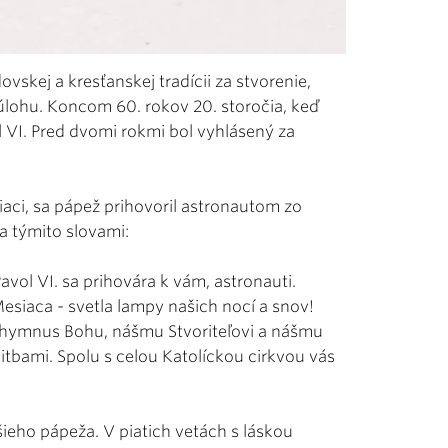
vskej a kresťanskej tradícii za stvorenie,
úlohu. Koncom 60. rokov 20. storočia, keď
 VI. Pred dvomi rokmi bol vyhlásený za
iaci, sa pápež prihovoril astronautom zo
a týmito slovami:
avol VI. sa prihovára k vám, astronauti.
siaca - svetla lampy našich nocí a snov!
 hymnus Bohu, nášmu Stvoriteľovi a nášmu
litbami. Spolu s celou Katolíckou cirkvou vás
šieho pápeža. V piatich vetách s láskou