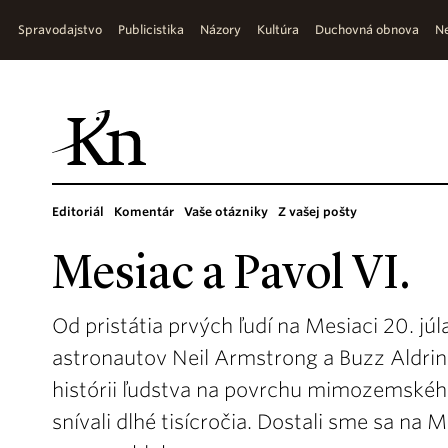
Spravodajstvo
Publicistika
Názory
Kultúra
Duchovná obnova
Ne
Editoriál
Komentár
Vaše otázniky
Z vašej pošty
Mesiac a Pavol VI.
Od pristátia prvých ľudí na Mesiaci 20. júl
astronautov Neil Armstrong a Buzz Aldrin z
histórii ľudstva na povrchu mimozemského t
snívali dlhé tisícročia. Dostali sme sa na