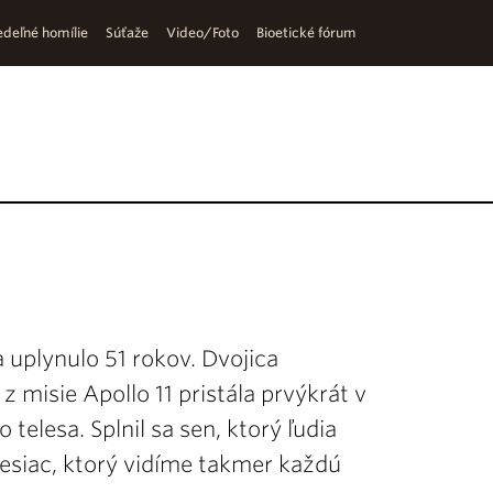
deľné homílie
Súťaže
Video/Foto
Bioetické fórum
a uplynulo 51 rokov. Dvojica
 misie Apollo 11 pristála prvýkrát v
elesa. Splnil sa sen, ktorý ľudia
 Mesiac, ktorý vidíme takmer každú