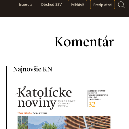
Inzercia
Obchod SSV
Prihlásiť
Predplatné
Komentár
Najnovšie KN