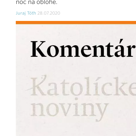
noc na oblohe.
Juraj Tóth
28.07.2020