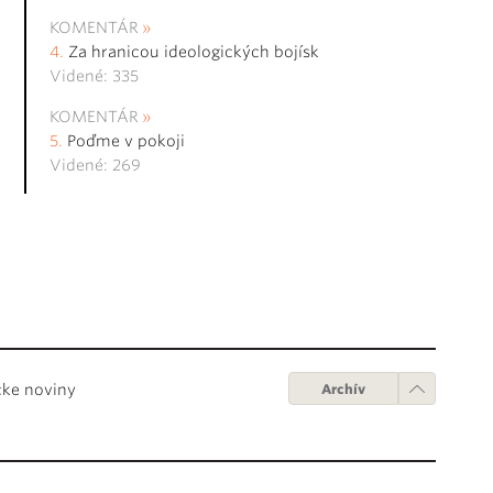
KOMENTÁR
Za hranicou ideologických bojísk
Videné: 335
KOMENTÁR
Poďme v pokoji
Videné: 269
cke noviny
Archív