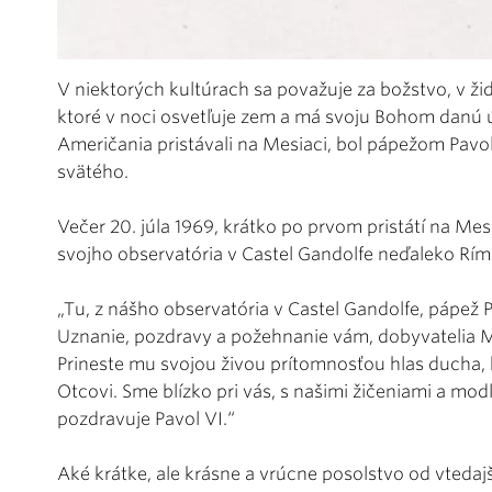
V niektorých kultúrach sa považuje za božstvo, v žido
ktoré v noci osvetľuje zem a má svoju Bohom danú 
Američania pristávali na Mesiaci, bol pápežom Pavol
svätého.
Večer 20. júla 1969, krátko po prvom pristátí na Mes
svojho observatória v Castel Gandolfe neďaleko Rím
„Tu, z nášho observatória v Castel Gandolfe, pápež P
Uznanie, pozdravy a požehnanie vám, dobyvatelia Me
Prineste mu svojou živou prítomnosťou hlas ducha,
Otcovi. Sme blízko pri vás, s našimi žičeniami a mod
pozdravuje Pavol VI.“
Aké krátke, ale krásne a vrúcne posolstvo od vtedaj