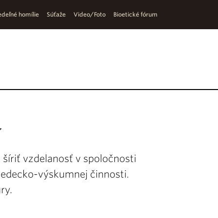
deľné homílie
Súťaže
Video/Foto
Bioetické fórum
y
 šíriť vzdelanosť v spoločnosti
vedecko-výskumnej činnosti.
ry.