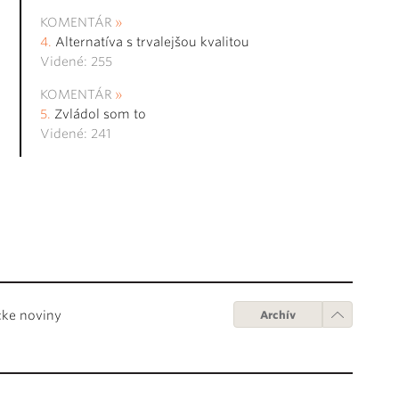
KOMENTÁR
Alternatíva s trvalejšou kvalitou
Videné: 255
KOMENTÁR
Zvládol som to
Videné: 241
cke noviny
Archív