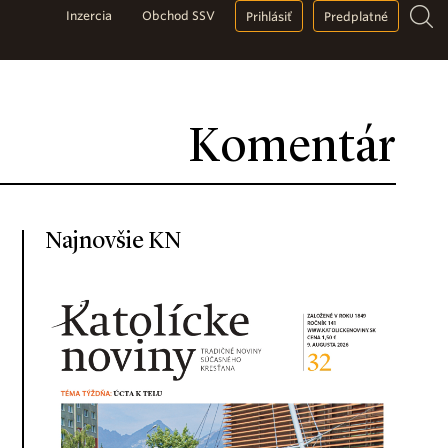
Inzercia
Obchod SSV
Prihlásiť
Predplatné
Komentár
Najnovšie KN