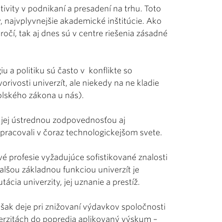
ivity v podnikaní a presadení na trhu. Toto
, najvplyvnejšie akademické inštitúcie. Ako
ročí, tak aj dnes sú v centre riešenia zásadné
u a politiku sú často v konflikte so
orivosti univerzít, ale niekedy na ne kladie
lského zákona u nás).
 jej ústrednou zodpovednosťou aj
e pracovali v čoraz technologickejšom svete.
é profesie vyžadujúce sofistikované znalosti
 Ďalšou základnou funkciou univerzít je
ácia univerzity, jej uznanie a prestíž.
 však deje pri znižovaní výdavkov spoločnosti
verzitách do popredia aplikovaný výskum –