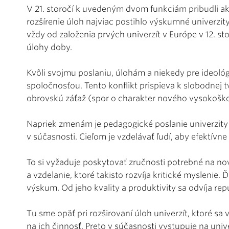
V 21. storočí k uvedeným dvom funkciám pribudli akt
rozšírenie úloh najviac postihlo výskumné univerzity
vždy od založenia prvých univerzít v Európe v 12. sto
úlohy doby.
Kvôli svojmu poslaniu, úlohám a niekedy pre ideológi
spoločnosťou. Tento konflikt prispieva k slobodnej tv
obrovskú záťaž (spor o charakter nového vysokoško
Napriek zmenám je pedagogické poslanie univerzity
v súčasnosti. Cieľom je vzdelávať ľudí, aby efektívn
To si vyžaduje poskytovať zručnosti potrebné na nov
a vzdelanie, ktoré takisto rozvíja kritické myslenie.
výskum. Od jeho kvality a produktivity sa odvíja reput
Tu sme opäť pri rozširovaní úloh univerzít, ktoré sa
na ich činnosť. Preto v súčasnosti vystupuje na uni