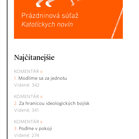
Najčítanejšie
KOMENTÁR
Modlime sa za jednotu
Videné: 342
KOMENTÁR
Za hranicou ideologických bojísk
Videné: 341
KOMENTÁR
Poďme v pokoji
Videné: 274