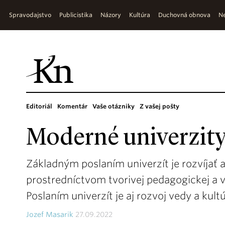
Spravodajstvo
Publicistika
Názory
Kultúra
Duchovná obnova
Ne
Editoriál
Komentár
Vaše otázniky
Z vašej pošty
Moderné univerzit
Základným poslaním univerzít je rozvíjať a
prostredníctvom tvorivej pedagogickej a 
Poslaním univerzít je aj rozvoj vedy a kultú
Jozef Masarik
27.09.2022