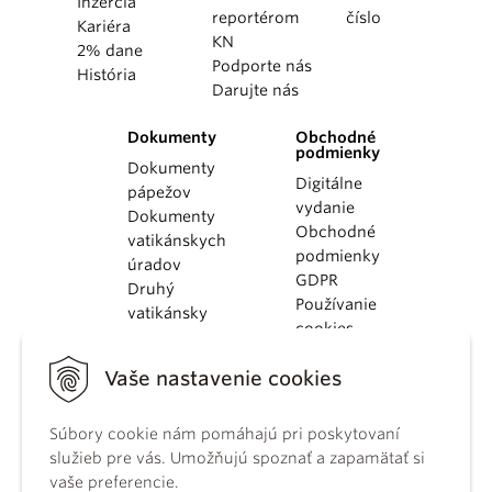
Inzercia
reportérom
číslo
Kariéra
KN
2% dane
Podporte nás
História
Darujte nás
Dokumenty
Obchodné
podmienky
Dokumenty
Digitálne
pápežov
vydanie
Dokumenty
Obchodné
vatikánskych
podmienky
úradov
GDPR
Druhý
Používanie
vatikánsky
cookies
koncil
Dokumenty
Vaše nastavenie cookies
KBS
Kódex
Súbory cookie nám pomáhajú pri poskytovaní
kánonického
služieb pre vás. Umožňujú spoznať a zapamätať si
práva
vaše preferencie.
Katechizmus