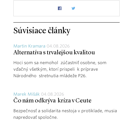
Súvisiace články
Martin Kramara
04.08.2026
Alternatíva s trvalejšou kvalitou
Hoci som sa nemohol zúčastniť osobne, som
vďačný všetkým, ktorí prispeli k príprave
Národného stretnutia mládeže P26.
Marek Mišák
04.08.2026
Čo nám odkrýva kríza v Ceute
Bezpečnosť a solidarita nestoja v protiklade, musia
napredovať spoločne.