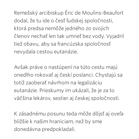
Remešský arcibiskup Éric de Moulins-Beaufort
dodal, že tu ide o česť ľudskej spoločnosti,
ktorá predsa nemôže jedného zo svojich
členov nechať len tak umrieť bez vody. Vyjadril
tiež obavu, aby sa francúzska spoločnosť
nevydala cestou eutanázie.
Avšak práve o nastúpení na túto cestu majú
onedlho rokovať aj českí poslanci. Chystajú sa
totiž zaoberať návrhom na legalizáciu
eutanázie. Prieskumy im ukázali, že je za to
väčšina lekárov, sestier aj českej spoločnosti.
K zásadnému posunu teda môže dôjsť aj oveľa
bližšie k našim hraniciam, než by sme
donedávna predpokladali.