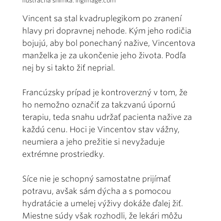
Ilustračná snímka: ingimage.com
Vincent sa stal kvadruplegikom po zranení
hlavy pri dopravnej nehode. Kým jeho rodičia
bojujú, aby bol ponechaný nažive, Vincentova
manželka je za ukončenie jeho života. Podľa
nej by si takto žiť neprial.
Francúzsky prípad je kontroverzný v tom, že
ho nemožno označiť za takzvanú úpornú
terapiu, teda snahu udržať pacienta nažive za
každú cenu. Hoci je Vincentov stav vážny,
neumiera a jeho prežitie si nevyžaduje
extrémne prostriedky.
Síce nie je schopný samostatne prijímať
potravu, avšak sám dýcha a s pomocou
hydratácie a umelej výživy dokáže ďalej žiť.
Miestne súdy však rozhodli, že lekári môžu