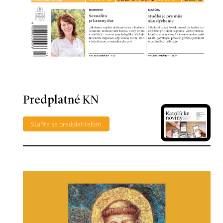
Predplatné KN
Staňte sa predplatiteľom