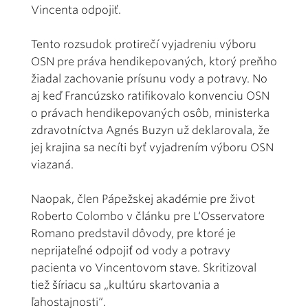
Vincenta odpojiť.
Tento rozsudok protirečí vyjadreniu výboru
OSN pre práva hendikepovaných, ktorý preňho
žiadal zachovanie prísunu vody a potravy. No
aj keď Francúzsko ratifikovalo konvenciu OSN
o právach hendikepovaných osôb, ministerka
zdravotníctva Agnés Buzyn už deklarovala, že
jej krajina sa necíti byť vyjadrením výboru OSN
viazaná.
Naopak, člen Pápežskej akadémie pre život
Roberto Colombo v článku pre L‘Osservatore
Romano predstavil dôvody, pre ktoré je
neprijateľné odpojiť od vody a potravy
pacienta vo Vincentovom stave. Skritizoval
tiež šíriacu sa „kultúru skartovania a
ľahostajnosti“.