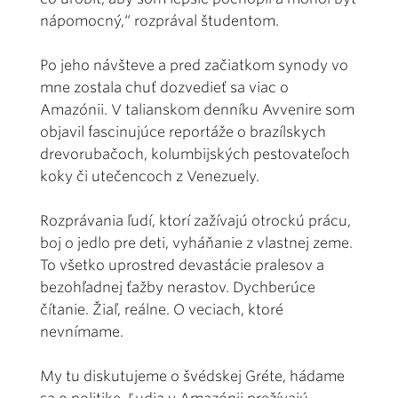
nápomocný,“ rozprával študentom.
Po jeho návšteve a pred začiatkom synody vo
mne zostala chuť dozvedieť sa viac o
Amazónii. V talianskom denníku Avvenire som
objavil fascinujúce reportáže o brazílskych
drevorubačoch, kolumbijských pestovateľoch
koky či utečencoch z Venezuely.
Rozprávania ľudí, ktorí zažívajú otrockú prácu,
boj o jedlo pre deti, vyháňanie z vlastnej zeme.
To všetko uprostred devastácie pralesov a
bezohľadnej ťažby nerastov. Dychberúce
čítanie. Žiaľ, reálne. O veciach, ktoré
nevnímame.
My tu diskutujeme o švédskej Gréte, hádame