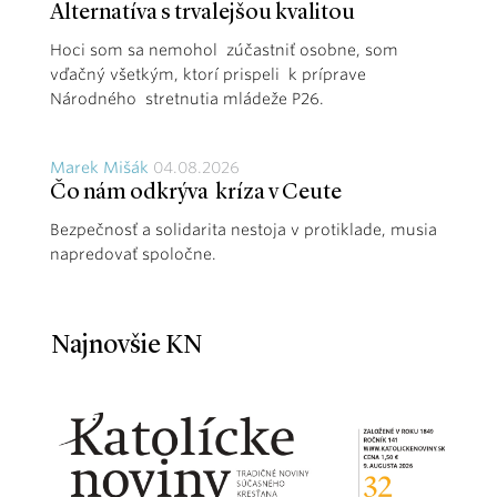
Alternatíva s trvalejšou kvalitou
Hoci som sa nemohol zúčastniť osobne, som
vďačný všetkým, ktorí prispeli k príprave
Národného stretnutia mládeže P26.
Marek Mišák
04.08.2026
Čo nám odkrýva kríza v Ceute
Bezpečnosť a solidarita nestoja v protiklade, musia
napredovať spoločne.
Najnovšie KN