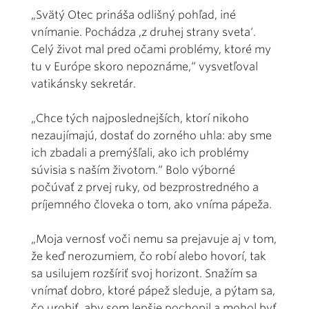
„Svätý Otec prináša odlišný pohľad, iné
vnímanie. Pochádza ,z druhej strany sveta‘.
Celý život mal pred očami problémy, ktoré my
tu v Európe skoro nepoznáme,“ vysvetľoval
vatikánsky sekretár.
„Chce tých najposlednejších, ktorí nikoho
nezaujímajú, dostať do zorného uhla: aby sme
ich zbadali a premýšľali, ako ich problémy
súvisia s naším životom.“ Bolo výborné
počúvať z prvej ruky, od bezprostredného a
príjemného človeka o tom, ako vníma pápeža.
„Moja vernosť voči nemu sa prejavuje aj v tom,
že keď nerozumiem, čo robí alebo hovorí, tak
sa usilujem rozšíriť svoj horizont. Snažím sa
vnímať dobro, ktoré pápež sleduje, a pýtam sa,
čo urobiť, aby som lepšie pochopil a mohol byť