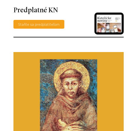
Predplatné KN
Staňte sa predplatiteľom