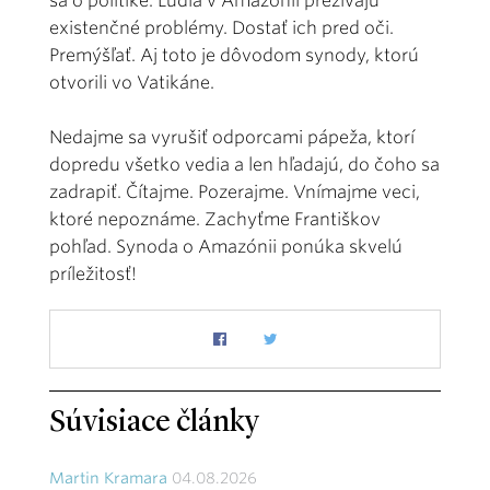
sa o politike. Ľudia v Amazónii prežívajú
existenčné problémy. Dostať ich pred oči.
Premýšľať. Aj toto je dôvodom synody, ktorú
otvorili vo Vatikáne.
Nedajme sa vyrušiť odporcami pápeža, ktorí
dopredu všetko vedia a len hľadajú, do čoho sa
zadrapiť. Čítajme. Pozerajme. Vnímajme veci,
ktoré nepoznáme. Zachyťme Františkov
pohľad. Synoda o Amazónii ponúka skvelú
príležitosť!
Súvisiace články
Martin Kramara
04.08.2026