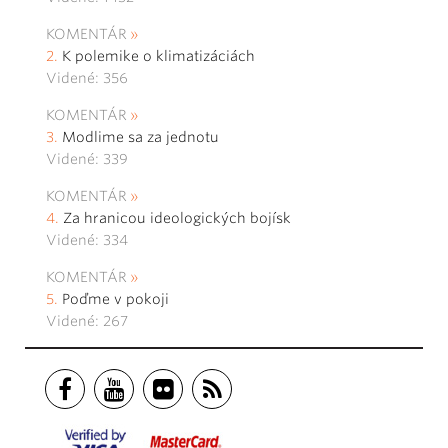
KOMENTÁR
K polemike o klimatizáciách
Videné: 356
KOMENTÁR
Modlime sa za jednotu
Videné: 339
KOMENTÁR
Za hranicou ideologických bojísk
Videné: 334
KOMENTÁR
Poďme v pokoji
Videné: 267