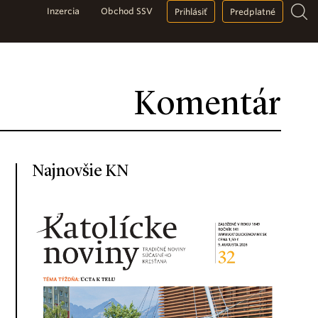
Inzercia
Obchod SSV
Prihlásiť
Predplatné
Komentár
Najnovšie KN