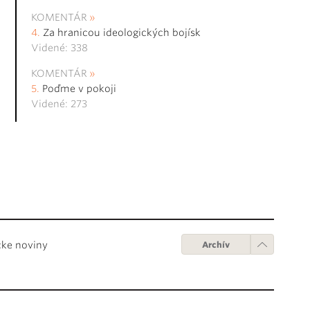
KOMENTÁR
Za hranicou ideologických bojísk
Videné: 338
KOMENTÁR
Poďme v pokoji
Videné: 273
cke noviny
Archív