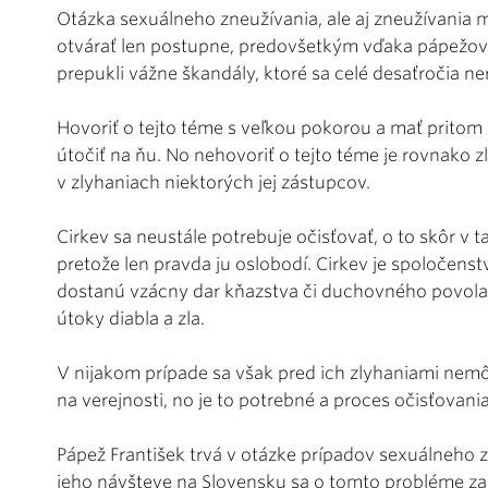
Otázka sexuálneho zneužívania, ale aj zneužívania mo
otvárať len postupne, predovšetkým vďaka pápežovi
prepukli vážne škandály, ktoré sa celé desaťročia neri
Hovoriť o tejto téme s veľkou pokorou a mať pritom 
útočiť na ňu. No nehovoriť o tejto téme je rovnako 
v zlyhaniach niektorých jej zástupcov.
Cirkev sa neustále potrebuje očisťovať, o to skôr v ta
pretože len pravda ju oslobodí. Cirkev je spoločenstvo
dostanú vzácny dar kňazstva či duchovného povolani
útoky diabla a zla.
V nijakom prípade sa však pred ich zlyhaniami nemôž
na verejnosti, no je to potrebné a proces očisťovania
Pápež František trvá v otázke prípadov sexuálneho z
jeho návšteve na Slovensku sa o tomto probléme zača