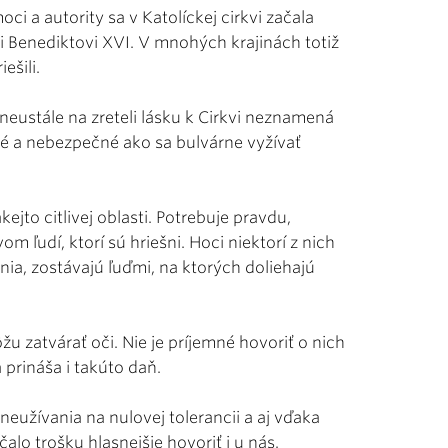
ci a autority sa v Katolíckej cirkvi začala
 Benediktovi XVI. V mnohých krajinách totiž
ešili.
neustále na zreteli lásku k Cirkvi neznamená
zlé a nebezpečné ako sa bulvárne vyžívať
kejto citlivej oblasti. Potrebuje pravdu,
m ľudí, ktorí sú hriešni. Hoci niektorí z nich
a, zostávajú ľuďmi, na ktorých doliehajú
u zatvárať oči. Nie je príjemné hovoriť o nich
 prináša i takúto daň.
neužívania na nulovej tolerancii a aj vďaka
lo trošku hlasnejšie hovoriť i u nás.