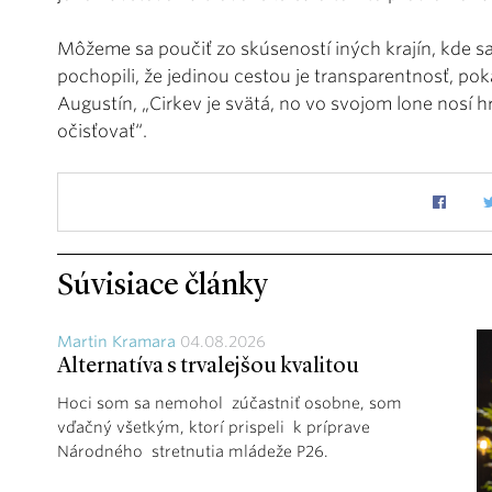
Môžeme sa poučiť zo skúseností iných krajín, kde sa
pochopili, že jedinou cestou je transparentnosť, po
Augustín, „Cirkev je svätá, no vo svojom lone nosí h
očisťovať“.
Súvisiace články
Martin Kramara
04.08.2026
Alternatíva s trvalejšou kvalitou
Hoci som sa nemohol zúčastniť osobne, som
vďačný všetkým, ktorí prispeli k príprave
Národného stretnutia mládeže P26.