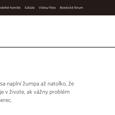
deľné homílie
Súťaže
Video/Foto
Bioetické fórum
ď sa naplní žumpa až natoľko, že
je v živote, ak vážny problém
erec.