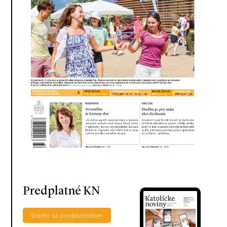
Predplatné KN
Staňte sa predplatiteľom