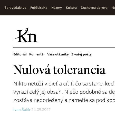
Spravodajstvo
Publicistika
Názory
Kultúra
Duchovná obnova
Ne
Editoriál
Komentár
Vaše otázniky
Z vašej pošty
Nulová tolerancia
Nikto netúži vidieť a cítiť, čo sa stane, ke
vyrazí celý jej obsah. Niečo podobné sa de
zostáva nedoriešený a zametie sa pod kob
Ivan Šulík
24.05.2022