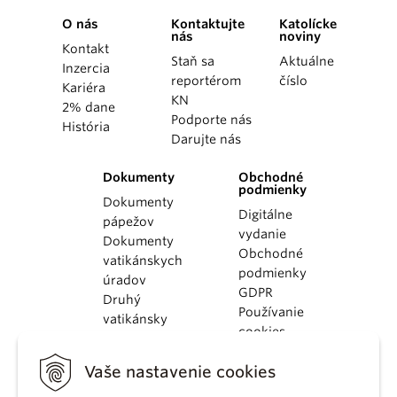
O nás
Kontaktujte
Katolícke
nás
noviny
Kontakt
Staň sa
Aktuálne
Inzercia
reportérom
číslo
Kariéra
KN
2% dane
Podporte nás
História
Darujte nás
Dokumenty
Obchodné
podmienky
Dokumenty
Digitálne
pápežov
vydanie
Dokumenty
Obchodné
vatikánskych
podmienky
úradov
GDPR
Druhý
Používanie
vatikánsky
cookies
koncil
Dokumenty
Vaše nastavenie cookies
KBS