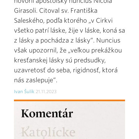
hovoril apoštolský nuncius Nicola
Girasoli. Citoval sv. Františka
Saleského, podľa ktorého „v Cirkvi
všetko patrí láske, žije v láske, koná sa
z lásky a pochádza z lásky“. Nuncius
však upozornil, že „veľkou prekážkou
kresťanskej lásky sú predsudky,
uzavretosť do seba, rigidnosť, ktorá
nás zaslepuje“.
Ivan Šulík
21.11.2023