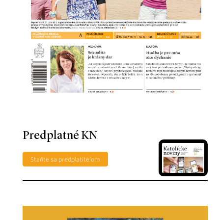
Predplatné KN
Staňte sa predplatiteľom