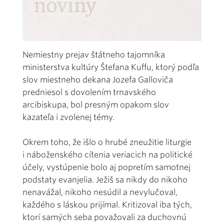
Nemiestny prejav štátneho tajomníka
ministerstva kultúry Štefana Kuffu, ktorý podľa
slov miestneho dekana Jozefa Galloviča
predniesol s dovolením trnavského
arcibiskupa, bol presným opakom slov
kazateľa i zvolenej témy.
Okrem toho, že išlo o hrubé zneužitie liturgie
i náboženského cítenia veriacich na politické
účely, vystúpenie bolo aj popretím samotnej
podstaty evanjelia. Ježiš sa nikdy do nikoho
nenavážal, nikoho nesúdil a nevylučoval,
každého s láskou prijímal. Kritizoval iba tých,
ktorí samých seba považovali za duchovnú