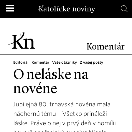
Komentár
Editoriál
Komentár
Vaše otázniky
Z vašej pošty
O neláske na
novéne
Jubilejná 80. trnavská novéna mala
nádhernú tému – Všetko prináleží
láske. Práve o nej v prvý deň v homílii