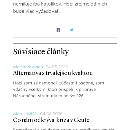
nemiluje iba katolíkov. Hoci zrejme od nich
bude viac vyžadovať.
Súvisiace články
Martin Kramara
04.08.2026
Alternatíva s trvalejšou kvalitou
Hoci som sa nemohol zúčastniť osobne, som
vďačný všetkým, ktorí prispeli k príprave
Národného stretnutia mládeže P26.
Marek Mišák
04.08.2026
Čo nám odkrýva kríza v Ceute
Bezpečnosť a solidarita nestoja v protiklade, musia