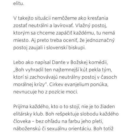
elitu.
V takejto situácii nemôžeme ako kresťania
zostať neutrálni a lavírovať. Vlažný postoj,
ktorým sa chceme zapáčiť každému, tu nemá
miesto. Aj preto treba oceniť, že jednoznačný
postoj zaujali i slovenskí biskupi.
Lebo ako napísal Dante v Božskej komédii,
„Boh vyhradil ten najtemnejší kút pekla tým,
ktorí si zachovávajú neutrálny postoj v časoch
morálnej krízy“. Cirkev evanjelium ponúka,
nevnucuje ho z pozície moci.
Prijíma každého, kto o to stojí, nie je to žiaden
elitársky klub. Boh rešpektuje slobodu každého
človeka – bez ohľadu na farbu jeho pleti,
náboženskú či sexuálnu orientáciu. Boh totiž