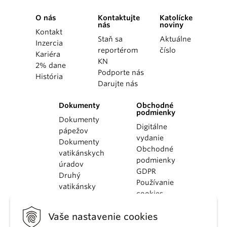
O nás
Kontaktujte
Katolícke
nás
noviny
Kontakt
Staň sa
Aktuálne
Inzercia
reportérom
číslo
Kariéra
KN
2% dane
Podporte nás
História
Darujte nás
Dokumenty
Obchodné
podmienky
Dokumenty
Digitálne
pápežov
vydanie
Dokumenty
Obchodné
vatikánskych
podmienky
úradov
GDPR
Druhý
Používanie
vatikánsky
cookies
koncil
Dokumenty
Vaše nastavenie cookies
KBS