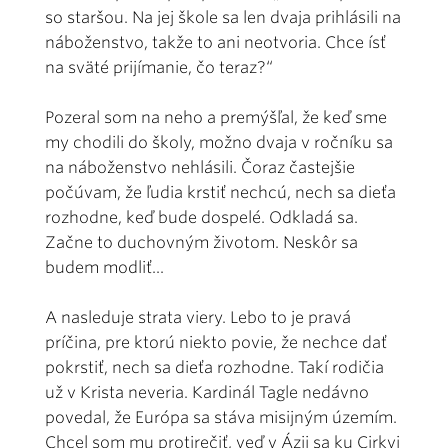
so staršou. Na jej škole sa len dvaja prihlásili na
náboženstvo, takže to ani neotvoria. Chce ísť
na sväté prijímanie, čo teraz?“
Pozeral som na neho a premýšľal, že keď sme
my chodili do školy, možno dvaja v ročníku sa
na náboženstvo nehlásili. Čoraz častejšie
počúvam, že ľudia krstiť nechcú, nech sa dieťa
rozhodne, keď bude dospelé. Odkladá sa.
Začne to duchovným životom. Neskôr sa
budem modliť...
A nasleduje strata viery. Lebo to je pravá
príčina, pre ktorú niekto povie, že nechce dať
pokrstiť, nech sa dieťa rozhodne. Takí rodičia
už v Krista neveria. Kardinál Tagle nedávno
povedal, že Európa sa stáva misijným územím.
Chcel som mu protirečiť, veď v Ázii sa ku Cirkvi