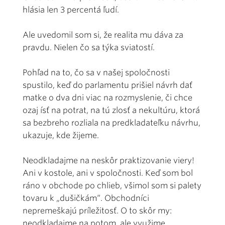
hlásia len 3 percentá ľudí.
Ale uvedomil som si, že realita mu dáva za
pravdu. Nielen čo sa týka sviatostí.
Pohľad na to, čo sa v našej spoločnosti
spustilo, keď do parlamentu prišiel návrh dať
matke o dva dni viac na rozmyslenie, či chce
ozaj ísť na potrat, na tú zlosť a nekultúru, ktorá
sa bezbreho rozliala na predkladateľku návrhu,
ukazuje, kde žijeme.
Neodkladajme na neskôr praktizovanie viery!
Ani v kostole, ani v spoločnosti. Keď som bol
ráno v obchode po chlieb, všimol som si palety
tovaru k „dušičkám“. Obchodníci
nepremeškajú príležitosť. O to skôr my:
neodkladajme na potom, ale využime