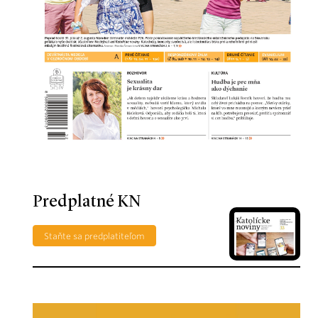
Predplatné KN
Staňte sa predplatiteľom