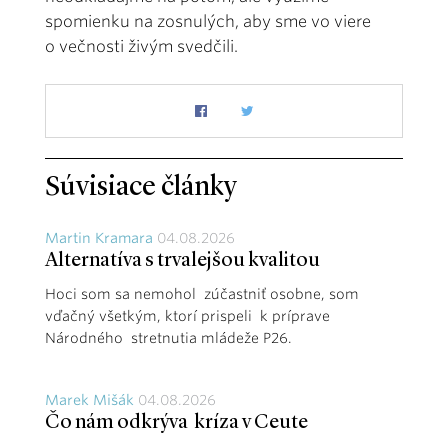
spomienku na zosnulých, aby sme vo viere
o večnosti živým svedčili.
Súvisiace články
Martin Kramara
04.08.2026
Alternatíva s trvalejšou kvalitou
Hoci som sa nemohol zúčastniť osobne, som
vďačný všetkým, ktorí prispeli k príprave
Národného stretnutia mládeže P26.
Marek Mišák
04.08.2026
Čo nám odkrýva kríza v Ceute