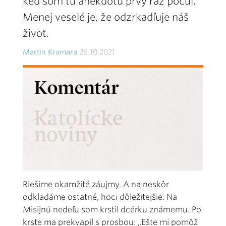
keď som tú anekdotu prvý raz počul.
Menej veselé je, že odzrkadľuje náš
život.
Martin Kramara
26.10.2021
Riešime okamžité záujmy. A na neskôr
odkladáme ostatné, hoci dôležitejšie. Na
Misijnú nedeľu som krstil dcérku známemu. Po
krste ma prekvapil s prosbou: „Ešte mi pomôž