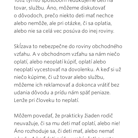
Totiž týmto spôsobom redukujeme deti na
tovar, službu. Áno, môžeme diskutovať
o dôvodoch, prečo niekto deti mať nechce
alebo nemôže, ale pri otázke, či sa oplatia,
alebo nie sa celá vec posúva do inej roviny.
Skĺzava to nebezpečne do roviny obchodného
vzťahu. A v obchodnom vzťahu sa nám niečo
oplatí, alebo neoplatí kúpiť, oplatí alebo
neoplatí vycestovať na dovolenku. A keď si už
niečo kúpime, či už tovar alebo službu,
môžeme ich reklamovať a dokonca vrátiť bez
udania dôvodu a prídu nám späť peniaze.
Lenže pri človeku to neplatí.
Môžem povedať, že prakticky žiaden rodič
neuvažuje, či sa mu deti mať oplatí, alebo nie!
Áno rozhoduje sa, či deti mať, alebo nemať