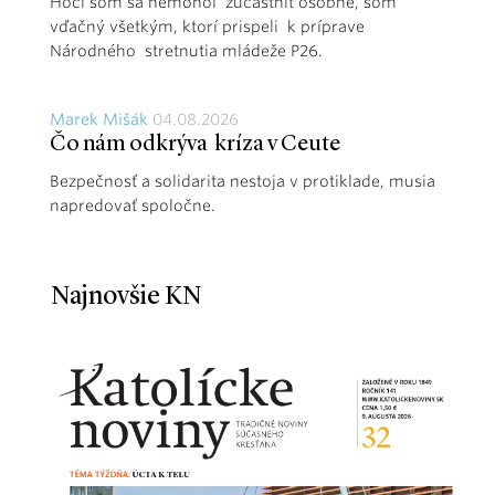
Hoci som sa nemohol zúčastniť osobne, som
vďačný všetkým, ktorí prispeli k príprave
Národného stretnutia mládeže P26.
Marek Mišák
04.08.2026
Čo nám odkrýva kríza v Ceute
Bezpečnosť a solidarita nestoja v protiklade, musia
napredovať spoločne.
Najnovšie KN