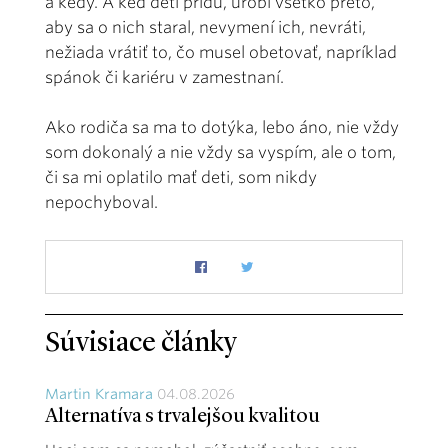
a kedy. A keď deti prídu, urobí všetko preto,
aby sa o nich staral, nevymení ich, nevráti,
nežiada vrátiť to, čo musel obetovať, napríklad
spánok či kariéru v zamestnaní.
Ako rodiča sa ma to dotýka, lebo áno, nie vždy
som dokonalý a nie vždy sa vyspím, ale o tom,
či sa mi oplatilo mať deti, som nikdy
nepochyboval.
Súvisiace články
Martin Kramara
04.08.2026
Alternatíva s trvalejšou kvalitou