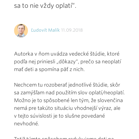
sa to nie vždy oplatí“.
Ľudovít Malík
11.09.2018
Autorka v ňom uvádza vedecké štúdie, ktoré
podľa nej priniesli „dôkazy“, prečo sa neoplatí
mať deti a spomína päť z nich.
Nechcem tu rozoberať jednotlivé štúdie, skôr
sa zamýšľam nad použitím slov oplatí/neoplatí.
Možno je to spôsobené len tým, že slovenčina
nemá pre takúto situáciu vhodnejší výraz, ale
v tejto súvislosti je to slušne povedané
nevhodné.