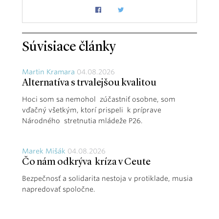
Súvisiace články
Martin Kramara
04.08.2026
Alternatíva s trvalejšou kvalitou
Hoci som sa nemohol zúčastniť osobne, som
vďačný všetkým, ktorí prispeli k príprave
Národného stretnutia mládeže P26.
Marek Mišák
04.08.2026
Čo nám odkrýva kríza v Ceute
Bezpečnosť a solidarita nestoja v protiklade, musia
napredovať spoločne.