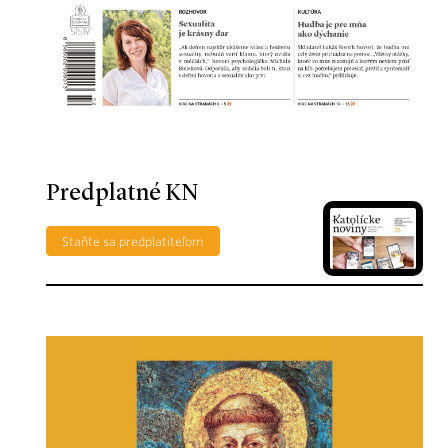
Predplatné KN
Staňte sa predplatiteľom