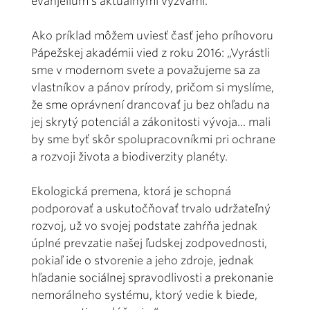
evanjelium s aktuálnymi výzvami.
Ako príklad môžem uviesť časť jeho príhovoru
Pápežskej akadémii vied z roku 2016: „Vyrástli
sme v modernom svete a považujeme sa za
vlastníkov a pánov prírody, pričom si myslíme,
že sme oprávnení drancovať ju bez ohľadu na
jej skrytý potenciál a zákonitosti vývoja... mali
by sme byť skôr spolupracovníkmi pri ochrane
a rozvoji života a biodiverzity planéty.
Ekologická premena, ktorá je schopná
podporovať a uskutočňovať trvalo udržateľný
rozvoj, už vo svojej podstate zahŕňa jednak
úplné prevzatie našej ľudskej zodpovednosti,
pokiaľ ide o stvorenie a jeho zdroje, jednak
hľadanie sociálnej spravodlivosti a prekonanie
nemorálneho systému, ktorý vedie k biede,