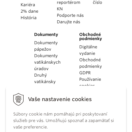
reportérom
číslo
Kariéra
KN
2% dane
Podporte nás
História
Darujte nás
Dokumenty
Obchodné
podmienky
Dokumenty
Digitálne
pápežov
vydanie
Dokumenty
Obchodné
vatikánskych
podmienky
úradov
GDPR
Druhý
Používanie
vatikánsky
cookies
koncil
Dokumenty
Vaše nastavenie cookies
KBS
Kódex
Súbory cookie nám pomáhajú pri poskytovaní
kánonického
služieb pre vás. Umožňujú spoznať a zapamätať si
práva
vaše preferencie.
Katechizmus