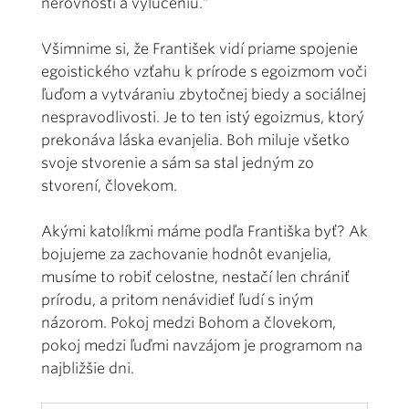
nerovnosti a vylúčeniu.“
Všimnime si, že František vidí priame spojenie
egoistického vzťahu k prírode s egoizmom voči
ľuďom a vytváraniu zbytočnej biedy a sociálnej
nespravodlivosti. Je to ten istý egoizmus, ktorý
prekonáva láska evanjelia. Boh miluje všetko
svoje stvorenie a sám sa stal jedným zo
stvorení, človekom.
Akými katolíkmi máme podľa Františka byť? Ak
bojujeme za zachovanie hodnôt evanjelia,
musíme to robiť celostne, nestačí len chrániť
prírodu, a pritom nenávidieť ľudí s iným
názorom. Pokoj medzi Bohom a človekom,
pokoj medzi ľuďmi navzájom je programom na
najbližšie dni.