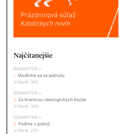
Najčítanejšie
KOMENTÁR
Modlime sa za jednotu
Videné: 343
KOMENTÁR
Za hranicou ideologických bojísk
Videné: 343
KOMENTÁR
Poďme v pokoji
Videné: 275