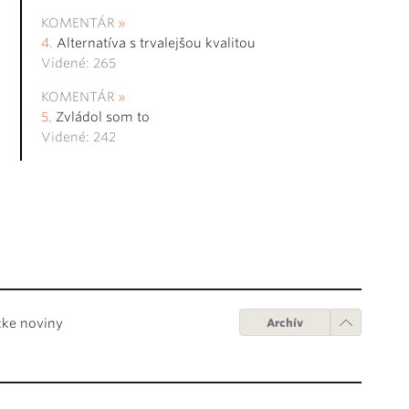
KOMENTÁR
Alternatíva s trvalejšou kvalitou
Videné: 265
KOMENTÁR
Zvládol som to
Videné: 242
cke noviny
Archív