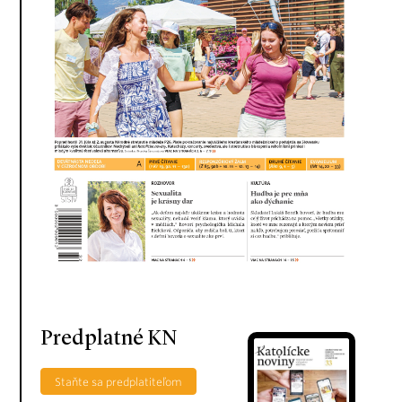
Predplatné KN
Staňte sa predplatiteľom