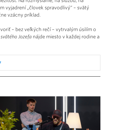
íležitosť. Na rozmýšľanie, na službu, na
om vyjadrení „človek spravodlivý“ – svätý
ne vzácny príklad.
oriť – bez veľkých rečí – vytrvalým úsilím o
i svätého Jozefa
nájde miesto v každej rodine a