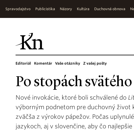
Spravodajstvo
Publicistika
Názory
Kultúra
Duchovná obnova
Ne
Editoriál
Komentár
Vaše otázniky
Z vašej pošty
Po stopách svätého
Nové invokácie, ktoré boli schválené do
Li
výborným podnetom pre duchovný život k
zväčša z výrokov pápežov. Počas uplynuléh
jazykoch, aj v slovenčine, aby čo najlepši