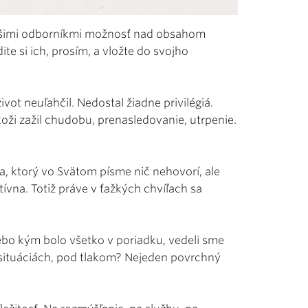
 našimi odborníkmi možnosť nad obsahom
te si ich, prosím, a vložte do svojho
ot neuľahčil. Nedostal žiadne privilégiá.
koži zažil chudobu, prenasledovanie, utrpenie.
a, ktorý vo Svätom písme nič nehovorí, ale
ívna. Totiž práve v ťažkých chvíľach sa
ebo kým bolo všetko v poriadku, vedeli sme
 situáciách, pod tlakom? Nejeden povrchný