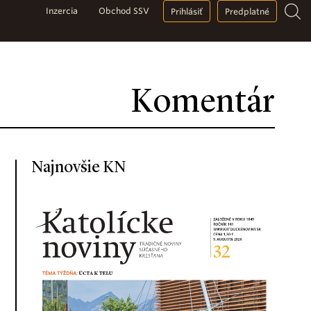
Inzercia
Obchod SSV
Prihlásiť
Predplatné
Komentár
Najnovšie KN