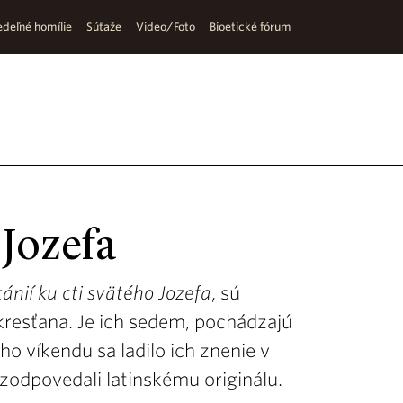
deľné homílie
Súťaže
Video/Foto
Bioetické fórum
 Jozefa
tánií ku cti svätého Jozefa
, sú
resťana. Je ich sedem, pochádzajú
o víkendu sa ladilo ich znenie v
e zodpovedali latinskému originálu.