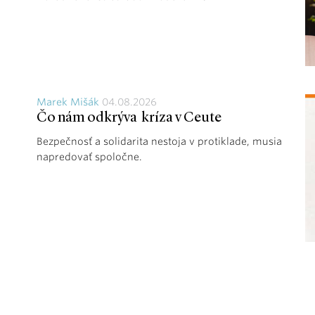
Marek Mišák
04.08.2026
Čo nám odkrýva kríza v Ceute
Bezpečnosť a solidarita nestoja v protiklade, musia
napredovať spoločne.