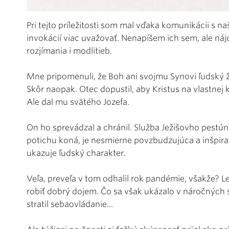
Pri tejto príležitosti som mal vďaka komunikácii s
invokácií viac uvažovať. Nenapíšem ich sem, ale nájdi
rozjímania i modlitieb.
Mne pripomenuli, že Boh ani svojmu Synovi ľudský živ
Skôr naopak. Otec dopustil, aby Kristus na vlastnej 
Ale dal mu svätého Jozefa.
On ho sprevádzal a chránil. Služba Ježišovho pestún
potichu koná, je nesmierne povzbudzujúca a inšpirat
ukazuje ľudský charakter.
Veľa, preveľa v tom odhalil rok pandémie, všakže? L
robiť dobrý dojem. Čo sa však ukázalo v náročných
stratil sebaovládanie...