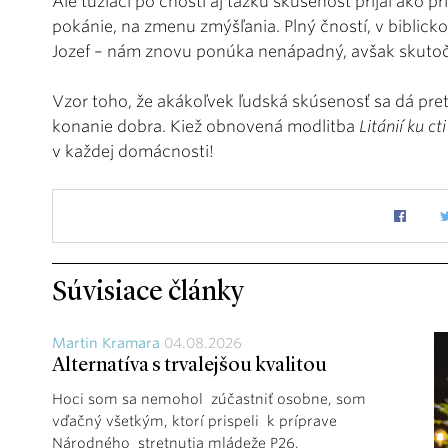
Ale túžiaci po čnosti aj ťažkú skúsenosť prijal ako pr
pokánie, na zmenu zmýšľania. Plný čností, v biblick
Jozef – nám znovu ponúka nenápadný, avšak skutoč
Vzor toho, že akákoľvek ľudská skúsenosť sa dá pretv
konanie dobra. Kiež obnovená modlitba
Litánií ku ct
v každej domácnosti!
Súvisiace články
Martin Kramara
04.08.2026
Alternatíva s trvalejšou kvalitou
Hoci som sa nemohol zúčastniť osobne, som
vďačný všetkým, ktorí prispeli k príprave
Národného stretnutia mládeže P26.