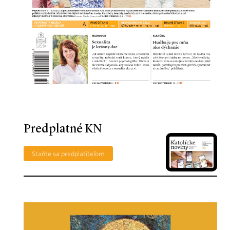
Predplatné KN
Staňte sa predplatiteľom