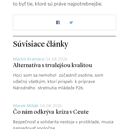
to byť tie, ktoré sú práve najpotrebnejšie.
Súvisiace články
Martin Kramara
04.08.2026
Alternatíva s trvalejšou kvalitou
Hoci som sa nemohol zúčastniť osobne, som
vďačný všetkým, ktorí prispeli k príprave
Národného stretnutia mládeže P26.
Marek Mišák
04.08.2026
Čo nám odkrýva kríza v Ceute
Bezpečnosť a solidarita nestoja v protiklade, musia
napredovať spoločne.