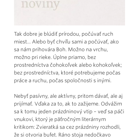
Tak dobre je blúdiť prírodou, počúvať ruch
miest... Alebo byť chvíľu sami a počúvať, ako
sa nám prihovára Boh. Možno na vrchu,
možno pri rieke. Úplne priamo, bez
prostredníctva čohokoľvek alebo kohokoľvek;
bez prostredníctva, ktoré potrebujeme počas
práce a ruchu, počas spoločnosti s inými.
Nebyť pasívny, ale aktívny, pritom dávať, ale aj
prijímať. Vďaka za to, ak to zažijeme. Odvážim
sa k tomu jeden prázdninový vtip – veď sa páči
vnukovi, ktorý je päťročným literárnym
kritikom: Zvieratká sa cez prázdniny rozhodli,
že si otvoria bufet. Ráno stoja nedočkavo