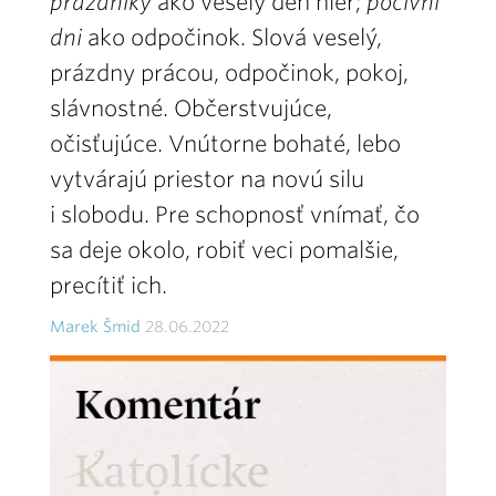
prázdniky
ako veselý deň hier;
počivni
dni
ako odpočinok. Slová veselý,
prázdny prácou, odpočinok, pokoj,
slávnostné. Občerstvujúce,
očisťujúce. Vnútorne bohaté, lebo
vytvárajú priestor na novú silu
i slobodu. Pre schopnosť vnímať, čo
sa deje okolo, robiť veci pomalšie,
precítiť ich.
Marek Šmid
28.06.2022