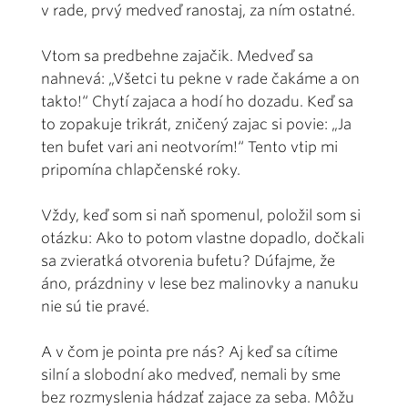
v rade, prvý medveď ranostaj, za ním ostatné.
Vtom sa predbehne zajačik. Medveď sa
nahnevá: „Všetci tu pekne v rade čakáme a on
takto!“ Chytí zajaca a hodí ho dozadu. Keď sa
to zopakuje trikrát, zničený zajac si povie: „Ja
ten bufet vari ani neotvorím!“ Tento vtip mi
pripomína chlapčenské roky.
Vždy, keď som si naň spomenul, položil som si
otázku: Ako to potom vlastne dopadlo, dočkali
sa zvieratká otvorenia bufetu? Dúfajme, že
áno, prázdniny v lese bez malinovky a nanuku
nie sú tie pravé.
A v čom je pointa pre nás? Aj keď sa cítime
silní a slobodní ako medveď, nemali by sme
bez rozmyslenia hádzať zajace za seba. Môžu