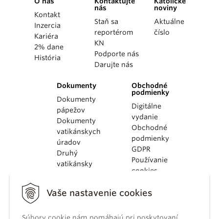
O nás
Kontaktujte
Katolícke
nás
noviny
Kontakt
Staň sa
Aktuálne
Inzercia
reportérom
číslo
Kariéra
KN
2% dane
Podporte nás
História
Darujte nás
Dokumenty
Obchodné
podmienky
Dokumenty
Digitálne
pápežov
vydanie
Dokumenty
Obchodné
vatikánskych
podmienky
úradov
GDPR
Druhý
Používanie
vatikánsky
cookies
koncil
Dokumenty
Vaše nastavenie cookies
KBS
Kódex
Súbory cookie nám pomáhajú pri poskytovaní
kánonického