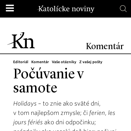
Komentár
Editoriál
Komentár
Vaše otázniky
Z vašej pošty
Počúvanie v
samote
Holidays
– to znie ako sväté dni,
v tom najlepšom zmysle; či
ferien
,
les
jours fériés
ako dni odpočinku;