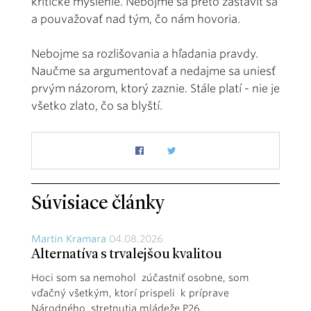
kritické myslenie. Nebojme sa preto zastaviť sa
a pouvažovať nad tým, čo nám hovoria.
Nebojme sa rozlišovania a hľadania pravdy.
Naučme sa argumentovať a nedajme sa uniesť
prvým názorom, ktorý zaznie. Stále platí - nie je
všetko zlato, čo sa blyští.
Súvisiace články
Martin Kramara
04.08.2026
Alternatíva s trvalejšou kvalitou
Hoci som sa nemohol zúčastniť osobne, som
vďačný všetkým, ktorí prispeli k príprave
Národného stretnutia mládeže P26.