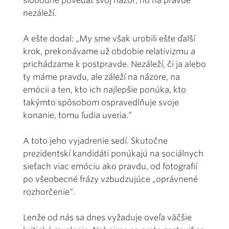
slobodne povedať svoj názor, no na pravde
nezáleží.
A ešte dodal: „My sme však urobili ešte ďalší
krok, prekonávame už obdobie relativizmu a
prichádzame k postpravde. Nezáleží, či ja alebo
ty máme pravdu, ale záleží na názore, na
emócii a ten, kto ich najlepšie ponúka, kto
takýmto spôsobom ospravedlňuje svoje
konanie, tomu ľudia uveria.“
A toto jeho vyjadrenie sedí. Skutočne
prezidentskí kandidáti ponúkajú na sociálnych
sieťach viac emóciu ako pravdu, od fotografií
po všeobecné frázy vzbudzujúce „oprávnené
rozhorčenie“.
Lenže od nás sa dnes vyžaduje oveľa väčšie