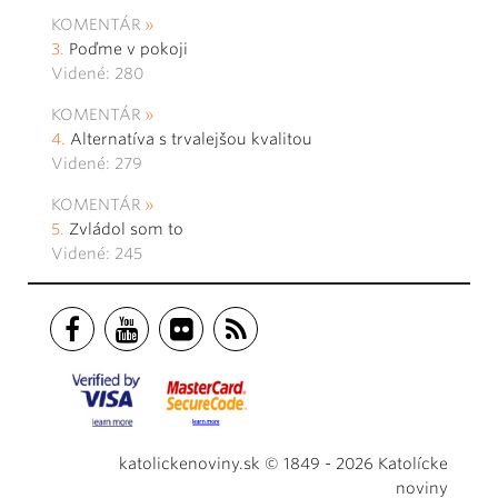
KOMENTÁR
Poďme v pokoji
Videné: 280
KOMENTÁR
Alternatíva s trvalejšou kvalitou
Videné: 279
KOMENTÁR
Zvládol som to
Videné: 245
katolickenoviny.sk © 1849 - 2026 Katolícke
noviny