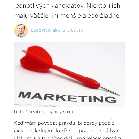
jednotlivých kandidátov. Niektorí ich
majú väčšie, iní menšie alebo žiadne.
Ľudovít Malík
12.03.2019
Ilustračná snímka: ingimage.com
Keď mám povedať pravdu, bilbordy pozdĺž
ciest nesledujem, keďže do práce dochádzam
vlakom. Na televízne diskusné relácie nemám