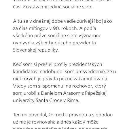
čas. Zostáva mi jediné sociálne siete.
A tu sa v dnešnej dobe vedie zúrivejší boj ako
za čias mítingov v 90. rokoch. A podľa
všetkého práve sociálne siete významne
ovplyvnia výber budúceho prezidenta
Slovenskej republiky.
Keď som si prešiel profily prezidentských
kandidátov, nadobudol som presvedčenie, že u
niektorých je pravda pekne zakamuflovaná.
Vtedy som si spomenul na rozhovor, ktorý
som urobil s Danielom Arasom z Pápežskej
univerzity Santa Croce v Ríme.
Ten mi povedal, že medzi pravdou a slobodou
už nie je rovnováha a dnes každý môže