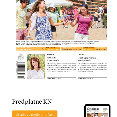
Predplatné KN
Staňte sa predplatiteľom