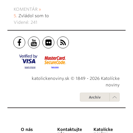
KOMENTÁR
Zvládol som to
Videné: 241
katolickenoviny.sk © 1849 - 2026 Katolícke
noviny
Archív
O nás
Kontaktujte
Katolícke