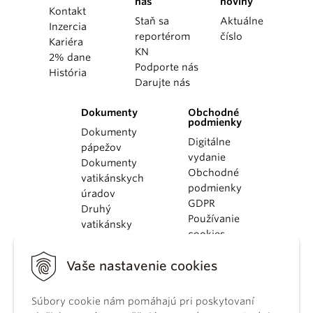
nás
noviny
Kontakt
Staň sa
Aktuálne
Inzercia
reportérom
číslo
Kariéra
KN
2% dane
Podporte nás
História
Darujte nás
Dokumenty
Obchodné
podmienky
Dokumenty
Digitálne
pápežov
vydanie
Dokumenty
Obchodné
vatikánskych
podmienky
úradov
GDPR
Druhý
Používanie
vatikánsky
cookies
koncil
Dokumenty
Vaše nastavenie cookies
KBS
Kódex
Súbory cookie nám pomáhajú pri poskytovaní
kánonického