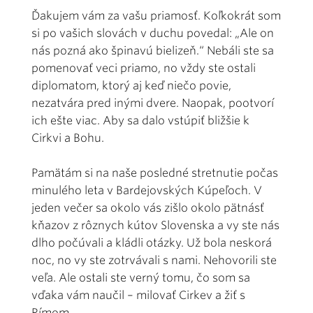
Ďakujem vám za vašu priamosť. Koľkokrát som
si po vašich slovách v duchu povedal: „Ale on
nás pozná ako špinavú bielizeň.“ Nebáli ste sa
pomenovať veci priamo, no vždy ste ostali
diplomatom, ktorý aj keď niečo povie,
nezatvára pred inými dvere. Naopak, pootvorí
ich ešte viac. Aby sa dalo vstúpiť bližšie k
Cirkvi a Bohu.
Pamätám si na naše posledné stretnutie počas
minulého leta v Bardejovských Kúpeľoch. V
jeden večer sa okolo vás zišlo okolo pätnásť
kňazov z rôznych kútov Slovenska a vy ste nás
dlho počúvali a kládli otázky. Už bola neskorá
noc, no vy ste zotrvávali s nami. Nehovorili ste
veľa. Ale ostali ste verný tomu, čo som sa
vďaka vám naučil – milovať Cirkev a žiť s
Rímom.