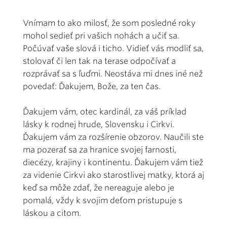
Vnímam to ako milosť, že som posledné roky
mohol sedieť pri vašich nohách a učiť sa.
Počúvať vaše slová i ticho. Vidieť vás modliť sa,
stolovať či len tak na terase odpočívať a
rozprávať sa s ľuďmi. Neostáva mi dnes iné než
povedať: Ďakujem, Bože, za ten čas.
Ďakujem vám, otec kardinál, za váš príklad
lásky k rodnej hrude, Slovensku i Cirkvi.
Ďakujem vám za rozšírenie obzorov. Naučili ste
ma pozerať sa za hranice svojej farnosti,
diecézy, krajiny i kontinentu. Ďakujem vám tiež
za videnie Cirkvi ako starostlivej matky, ktorá aj
keď sa môže zdať, že nereaguje alebo je
pomalá, vždy k svojim deťom pristupuje s
láskou a citom.