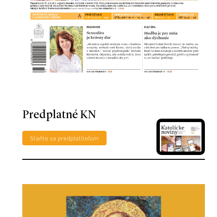
Predplatné KN
Staňte sa predplatiteľom