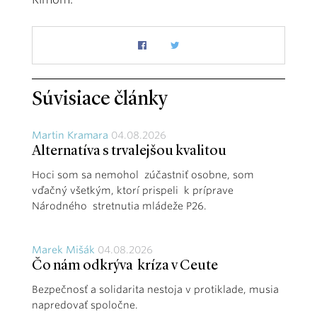
Súvisiace články
Martin Kramara
04.08.2026
Alternatíva s trvalejšou kvalitou
Hoci som sa nemohol zúčastniť osobne, som
vďačný všetkým, ktorí prispeli k príprave
Národného stretnutia mládeže P26.
Marek Mišák
04.08.2026
Čo nám odkrýva kríza v Ceute
Bezpečnosť a solidarita nestoja v protiklade, musia
napredovať spoločne.