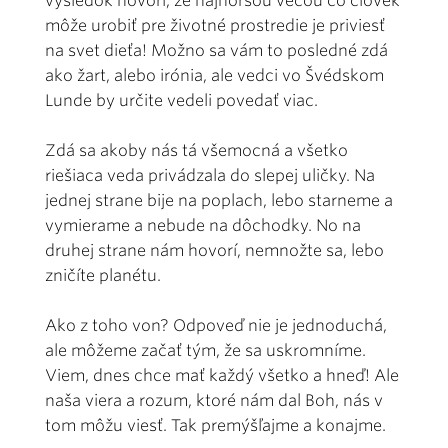
výsledok hovorí, že najhoršou vecou čo človek
môže urobiť pre životné prostredie je priviesť
na svet dieťa! Možno sa vám to posledné zdá
ako žart, alebo irónia, ale vedci vo Švédskom
Lunde by určite vedeli povedať viac.
Zdá sa akoby nás tá všemocná a všetko
riešiaca veda privádzala do slepej uličky. Na
jednej strane bije na poplach, lebo starneme a
vymierame a nebude na dôchodky. No na
druhej strane nám hovorí, nemnožte sa, lebo
zničíte planétu.
Ako z toho von? Odpoveď nie je jednoduchá,
ale môžeme začať tým, že sa uskromníme.
Viem, dnes chce mať každý všetko a hneď! Ale
naša viera a rozum, ktoré nám dal Boh, nás v
tom môžu viesť. Tak premýšľajme a konajme.