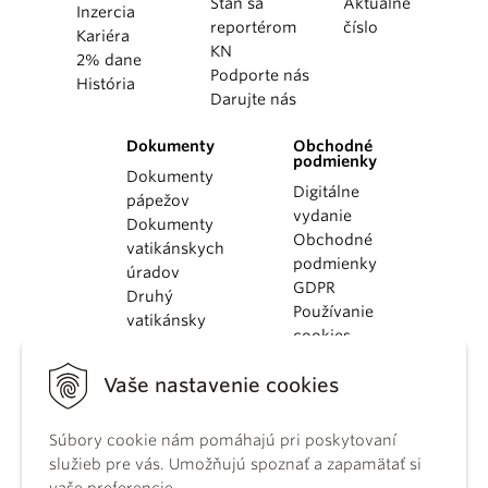
Staň sa
Aktuálne
Inzercia
reportérom
číslo
Kariéra
KN
2% dane
Podporte nás
História
Darujte nás
Dokumenty
Obchodné
podmienky
Dokumenty
Digitálne
pápežov
vydanie
Dokumenty
Obchodné
vatikánskych
podmienky
úradov
GDPR
Druhý
Používanie
vatikánsky
cookies
koncil
Dokumenty
Vaše nastavenie cookies
KBS
Kódex
Súbory cookie nám pomáhajú pri poskytovaní
kánonického
služieb pre vás. Umožňujú spoznať a zapamätať si
práva