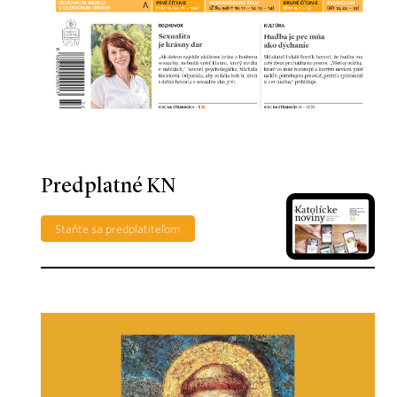
Predplatné KN
Staňte sa predplatiteľom