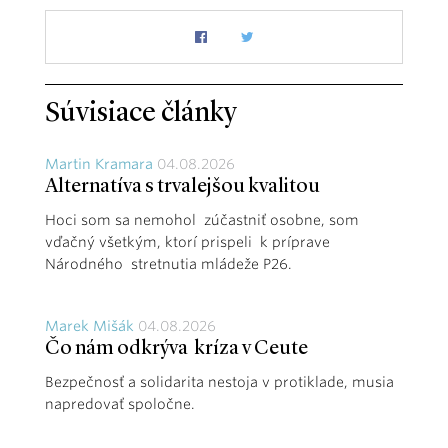
Súvisiace články
Martin Kramara
04.08.2026
Alternatíva s trvalejšou kvalitou
Hoci som sa nemohol zúčastniť osobne, som
vďačný všetkým, ktorí prispeli k príprave
Národného stretnutia mládeže P26.
Marek Mišák
04.08.2026
Čo nám odkrýva kríza v Ceute
Bezpečnosť a solidarita nestoja v protiklade, musia
napredovať spoločne.