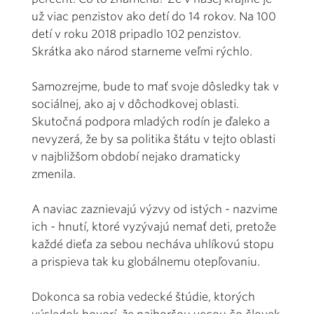
už viac penzistov ako detí do 14 rokov. Na 100
detí v roku 2018 pripadlo 102 penzistov.
Skrátka ako národ starneme veľmi rýchlo.
Samozrejme, bude to mať svoje dôsledky tak v
sociálnej, ako aj v dôchodkovej oblasti.
Skutočná podpora mladých rodín je ďaleko a
nevyzerá, že by sa politika štátu v tejto oblasti
v najbližšom období nejako dramaticky
zmenila.
A naviac zaznievajú výzvy od istých - nazvime
ich - hnutí, ktoré vyzývajú nemať deti, pretože
každé dieťa za sebou necháva uhlíkovú stopu
a prispieva tak ku globálnemu otepľovaniu.
Dokonca sa robia vedecké štúdie, ktorých