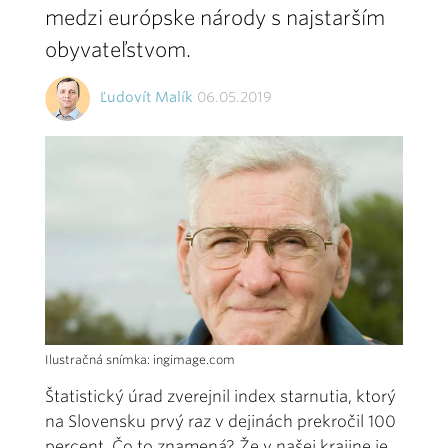
medzi európske národy s najstarším
obyvateľstvom.
Ľudovít Malík
06.05.2019
Ilustračná snímka: ingimage.com
Štatistický úrad zverejnil index starnutia, ktorý
na Slovensku prvý raz v dejinách prekročil 100
percent. Čo to znamená? Že v našej krajine je