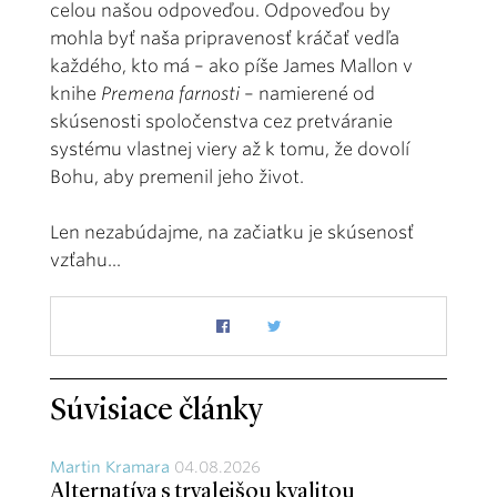
celou našou odpoveďou. Odpoveďou by
mohla byť naša pripravenosť kráčať vedľa
každého, kto má – ako píše James Mallon v
knihe
Premena farnosti
– namierené od
skúsenosti spoločenstva cez pretváranie
systému vlastnej viery až k tomu, že dovolí
Bohu, aby premenil jeho život.
Len nezabúdajme, na začiatku je skúsenosť
vzťahu...
Súvisiace články
Martin Kramara
04.08.2026
Alternatíva s trvalejšou kvalitou