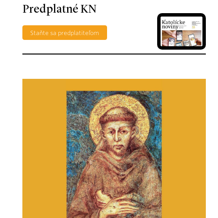
Predplatné KN
Staňte sa predplatiteľom