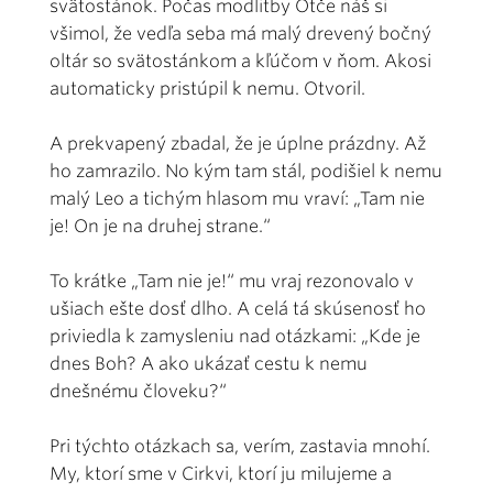
svätostánok. Počas modlitby Otče náš si
všimol, že vedľa seba má malý drevený bočný
oltár so svätostánkom a kľúčom v ňom. Akosi
automaticky pristúpil k nemu. Otvoril.
A prekvapený zbadal, že je úplne prázdny. Až
ho zamrazilo. No kým tam stál, podišiel k nemu
malý Leo a tichým hlasom mu vraví: „Tam nie
je! On je na druhej strane.“
To krátke „Tam nie je!“ mu vraj rezonovalo v
ušiach ešte dosť dlho. A celá tá skúsenosť ho
priviedla k zamysleniu nad otázkami: „Kde je
dnes Boh? A ako ukázať cestu k nemu
dnešnému človeku?“
Pri týchto otázkach sa, verím, zastavia mnohí.
My, ktorí sme v Cirkvi, ktorí ju milujeme a