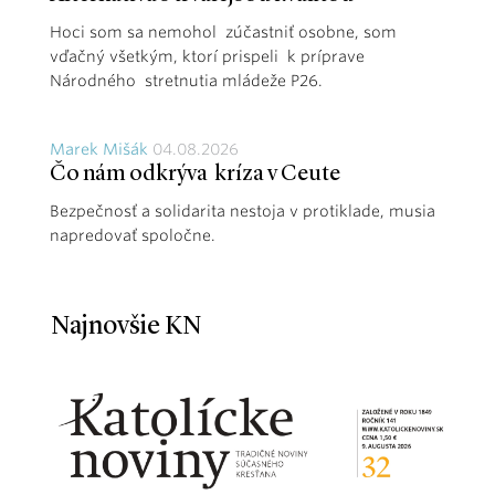
Hoci som sa nemohol zúčastniť osobne, som
vďačný všetkým, ktorí prispeli k príprave
Národného stretnutia mládeže P26.
Marek Mišák
04.08.2026
Čo nám odkrýva kríza v Ceute
Bezpečnosť a solidarita nestoja v protiklade, musia
napredovať spoločne.
Najnovšie KN