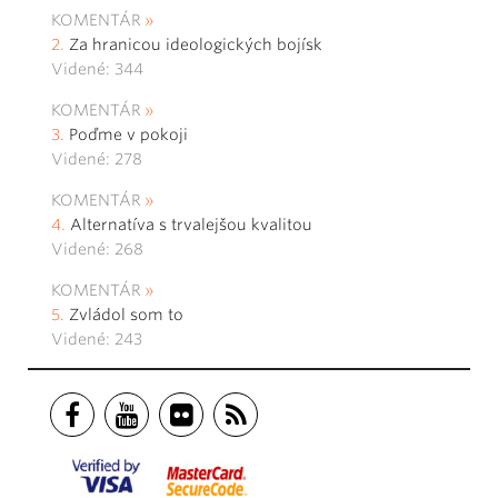
KOMENTÁR
Za hranicou ideologických bojísk
Videné: 344
KOMENTÁR
Poďme v pokoji
Videné: 278
KOMENTÁR
Alternatíva s trvalejšou kvalitou
Videné: 268
KOMENTÁR
Zvládol som to
Videné: 243