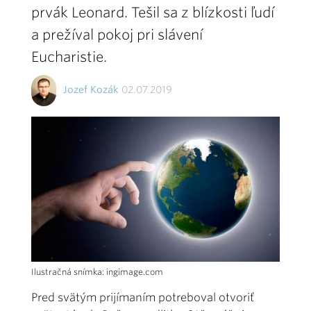
prvák Leonard. Tešil sa z blízkosti ľudí
a prežíval pokoj pri slávení
Eucharistie.
Jozef Kozák
02.07.2019
Ilustračná snímka: ingimage.com
Pred svätým prijímaním potreboval otvoriť