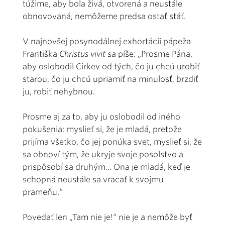
túžime, aby bola živá, otvorená a neustále
obnovovaná, nemôžeme predsa ostať stáť.
V najnovšej posynodálnej exhortácii pápeža
Františka
Christus vivit
sa píše: „Prosme Pána,
aby oslobodil Cirkev od tých, čo ju chcú urobiť
starou, čo ju chcú upriamiť na minulosť, brzdiť
ju, robiť nehybnou.
Prosme aj za to, aby ju oslobodil od iného
pokušenia: myslieť si, že je mladá, pretože
prijíma všetko, čo jej ponúka svet, myslieť si, že
sa obnoví tým, že ukryje svoje posolstvo a
prispôsobí sa druhým... Ona je mladá, keď je
schopná neustále sa vracať k svojmu
prameňu.“
Povedať len „Tam nie je!“ nie je a nemôže byť