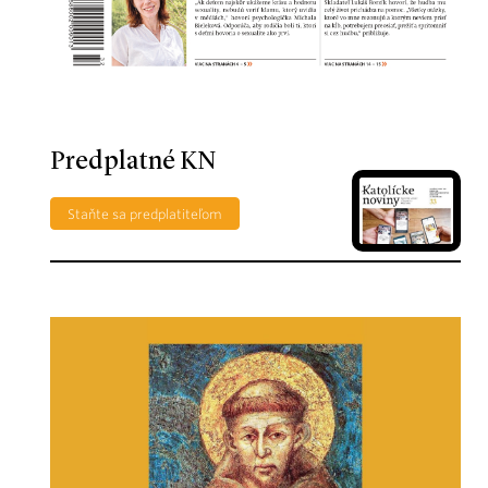
Predplatné KN
Staňte sa predplatiteľom