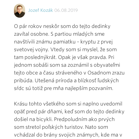
Jozef Kozák
06.08.2019
O pár rokov neskôr som do tejto dedinky
zavítal osobne. S partiou mladých sme
navštívili známu pamiatku - kryptu z prvej
svetovej vojny. Vtedy som si myslel, že som
tam poslednýkrát. Opak je však pravda. Pri
jednom sobáši som sa zoznámil s obyvateľmi
tejto obce a času stráveného v Osadnom zrazu
pribúda. Utešená príroda a blízkosť ľudských
sŕdc sú totiž pre mňa najlepším pozvaním.
Krásu tohto všetkého som si naplno uvedomil
opäť pred pár dňami, keď som do tejto dedinky
došiel na bicykli. Predpoludním ako prvých
som stretol poľských turistov. Nato som
vchádzal do brány svojich známych, kde ma v