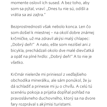
momente oslovil ich sused. A bez toho, aby
som sa pýtal, vraví: „Dnes tu nie sú, odišli a
vrátia sa asi zajtra.“
Bezprostrednosti však nebolo konca. Len čo
som došiel k miestnej – na okolí dobre známej
krčmičke, už ma zdravil akýsi malý chlapec:
„Dobrý deň!“ A nato, ešte som nezišiel ani z
bicykla, prechádzali okolo dve malé dievčatká
a opäť na plné hrdlo: „Dobrý deň!“ A to nie je
všetko.
Krčmár nielenže mi priniesol z vedľajšieho
obchodíka minerálku, ale sám ponúkol, že ju
dá schladiť a prinesie mi ju o chvíľu. A celú tú
scenériu pokoja a prijatia dopĺňal pohľad na
pravoslávneho duchovného, ktorý sa na dvore
fary rozprával s akýmisi turistami.