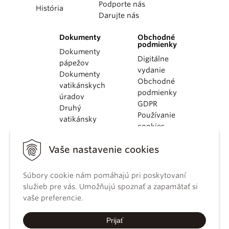
Podporte nás
História
Darujte nás
Dokumenty
Obchodné
podmienky
Dokumenty
Digitálne
pápežov
vydanie
Dokumenty
Obchodné
vatikánskych
podmienky
úradov
GDPR
Druhý
Používanie
vatikánsky
cookies
koncil
Dokumenty
Vaše nastavenie cookies
KBS
Kódex
kánonického
Súbory cookie nám pomáhajú pri poskytovaní
práva
služieb pre vás. Umožňujú spoznať a zapamätať si
Katechizmus
vaše preferencie.
Katolíckej
cirkvi
Prijať