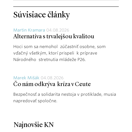
Súvisiace články
Martin Kramara
04.08.2026
Alternatíva s trvalejšou kvalitou
Hoci som sa nemohol zúčastniť osobne, som
vďačný všetkým, ktorí prispeli k príprave
Národného stretnutia mládeže P26.
Marek Mišák
04.08.2026
Čo nám odkrýva kríza v Ceute
Bezpečnosť a solidarita nestoja v protiklade, musia
napredovať spoločne.
Najnovšie KN