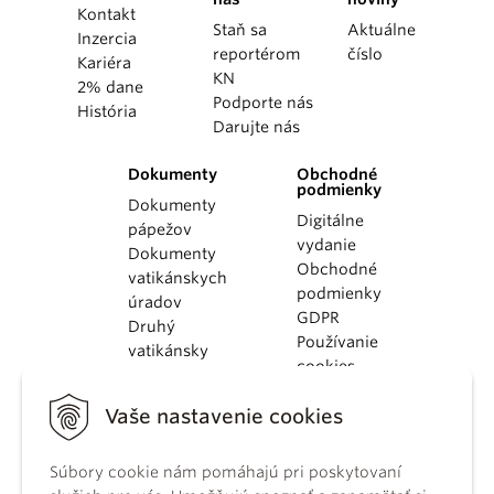
Kontakt
Staň sa
Aktuálne
Inzercia
reportérom
číslo
Kariéra
KN
2% dane
Podporte nás
História
Darujte nás
Dokumenty
Obchodné
podmienky
Dokumenty
Digitálne
pápežov
vydanie
Dokumenty
Obchodné
vatikánskych
podmienky
úradov
GDPR
Druhý
Používanie
vatikánsky
cookies
koncil
Dokumenty
Vaše nastavenie cookies
KBS
Kódex
Súbory cookie nám pomáhajú pri poskytovaní
kánonického