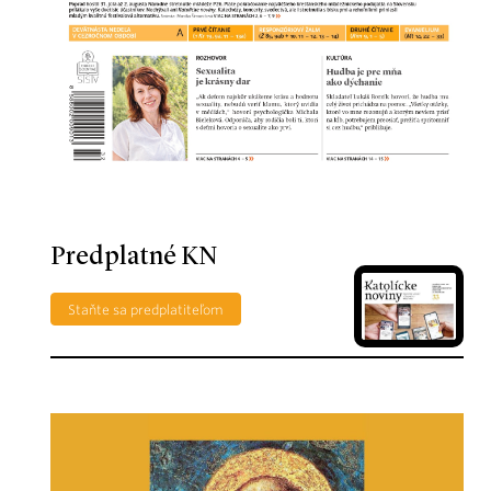
Predplatné KN
Staňte sa predplatiteľom