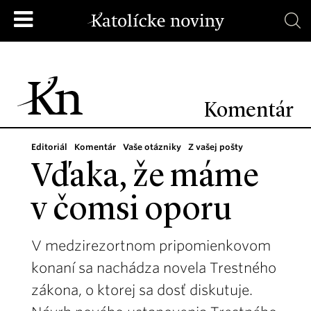
Komentár
Editoriál
Komentár
Vaše otázniky
Z vašej pošty
Vďaka, že máme
v čomsi oporu
V medzirezortnom pripomienkovom
konaní sa nachádza novela Trestného
zákona, o ktorej sa dosť diskutuje.