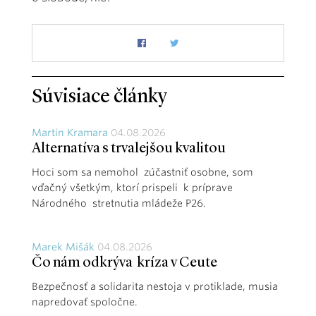
Súvisiace články
Martin Kramara
04.08.2026
Alternatíva s trvalejšou kvalitou
Hoci som sa nemohol zúčastniť osobne, som
vďačný všetkým, ktorí prispeli k príprave
Národného stretnutia mládeže P26.
Marek Mišák
04.08.2026
Čo nám odkrýva kríza v Ceute
Bezpečnosť a solidarita nestoja v protiklade, musia
napredovať spoločne.