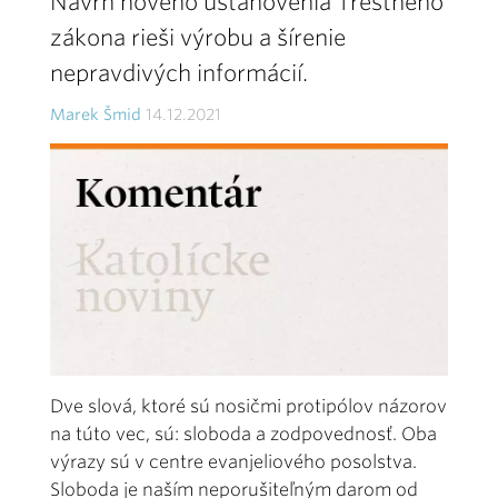
Návrh nového ustanovenia Trestného
zákona rieši výrobu a šírenie
nepravdivých informácií.
Marek Šmid
14.12.2021
Dve slová, ktoré sú nosičmi protipólov názorov
na túto vec, sú: sloboda a zodpovednosť. Oba
výrazy sú v centre evanjeliového posolstva.
Sloboda je naším neporušiteľným darom od