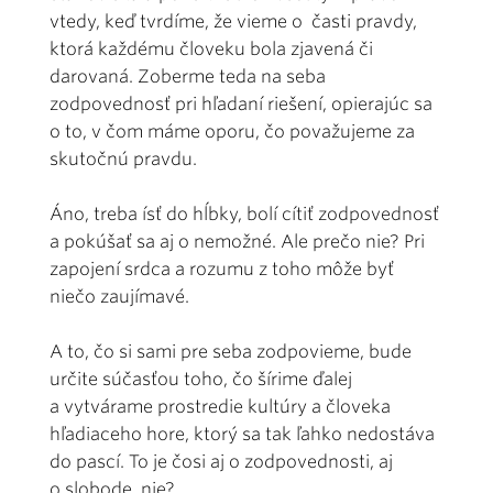
vtedy, keď tvrdíme, že vieme o časti pravdy,
ktorá každému človeku bola zjavená či
darovaná. Zoberme teda na seba
zodpovednosť pri hľadaní riešení, opierajúc sa
o to, v čom máme oporu, čo považujeme za
skutočnú pravdu.
Áno, treba ísť do hĺbky, bolí cítiť zodpovednosť
a pokúšať sa aj o nemožné. Ale prečo nie? Pri
zapojení srdca a rozumu z toho môže byť
niečo zaujímavé.
A to, čo si sami pre seba zodpovieme, bude
určite súčasťou toho, čo šírime ďalej
a vytvárame prostredie kultúry a človeka
hľadiaceho hore, ktorý sa tak ľahko nedostáva
do pascí. To je čosi aj o zodpovednosti, aj
o slobode, nie?