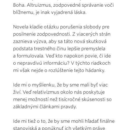
Boha. Altruizmus, zodpovedné správanie voči
blížnemu, je inak vyjadrená láska.
Novela kladie otázku porušenia slobody pre
posilnenie zodpovednosti. Z viacerých strán
zaznieva výzva, aby sa táto nová skutková
podstata trestného činu lepšie premyslela
a formulovala. Veď kto napokon povie, či ide
o nepravdivú informáciu? V týchto riadkoch
mi však nejde o rozlúštenie tejto hádanky.
Ide mi o myšlienku, že by sme mali byť viac
živí. Veď relativizmus okolo nás poskytuje
menej možností než tisícročné skúsenosti so
základnými článkami pravdy.
Ide mi tiež o to, že by sme mohli hľadať finálne
stanoviská a ponúknuť ich všetkým práve