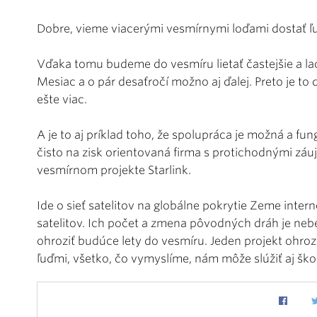
Dobre, vieme viacerými vesmírnymi loďami dostať ľu
Vďaka tomu budeme do vesmíru lietať častejšie a l
Mesiac a o pár desaťročí možno aj ďalej. Preto je to 
ešte viac.
A je to aj príklad toho, že spolupráca je možná a f
čisto na zisk orientovaná firma s protichodnými záu
vesmírnom projekte Starlink.
Ide o sieť satelitov na globálne pokrytie Zeme inter
satelitov. Ich počet a zmena pôvodných dráh je ne
ohroziť budúce lety do vesmíru. Jeden projekt ohrozuj
ľuďmi, všetko, čo vymyslíme, nám môže slúžiť aj ško