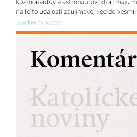
kozmonautov a astronautov, ktorí majú mo
na tejto udalosti zaujímavé, keď do vesmír
Juraj Tóth
09.06.2020