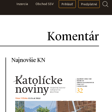
Inzercia
Obchod SSV
Prihlásiť
Predplatné
Komentár
Najnovšie KN