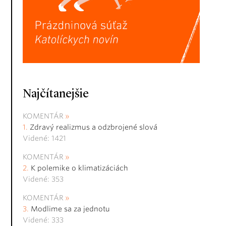
Najčítanejšie
KOMENTÁR
Zdravý realizmus a odzbrojené slová
Videné: 1421
KOMENTÁR
K polemike o klimatizáciách
Videné: 353
KOMENTÁR
Modlime sa za jednotu
Videné: 333