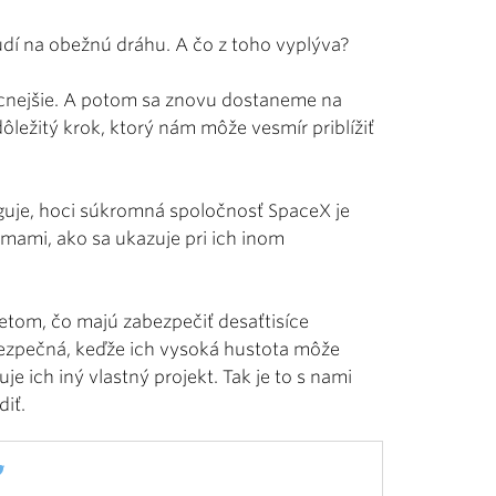
dí na obežnú dráhu. A čo z toho vyplýva?
acnejšie. A potom sa znovu dostaneme na
dôležitý krok, ktorý nám môže vesmír priblížiť
unguje, hoci súkromná spoločnosť SpaceX je
jmami, ako sa ukazuje pri ich inom
netom, čo majú zabezpečiť desaťtisíce
bezpečná, keďže ich vysoká hustota môže
e ich iný vlastný projekt. Tak je to s nami
diť.