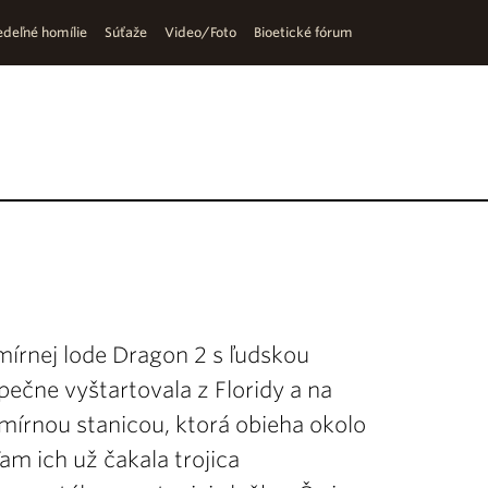
deľné homílie
Súťaže
Video/Foto
Bioetické fórum
mírnej lode Dragon 2 s ľudskou
čne vyštartovala z Floridy a na
mírnou stanicou, ktorá obieha okolo
m ich už čakala trojica