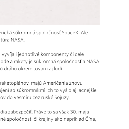
merická súkromná spoločnosť SpaceX. Ale
ntúra NASA.
vyvíjali jednotlivé komponenty či celé
m lode a rakety je súkromná spoločnosť a NASA
nú dráhu okrem tovaru aj ľudí.
 raketoplánov, majú Američania znovu
ení so súkromníkmi ich to vyšlo aj lacnejšie.
ov do vesmíru cez ruské Sojuzy.
edia zabezpečiť. Práve to sa však 30. mája
né spoločnosti či krajiny ako napríklad Čína,