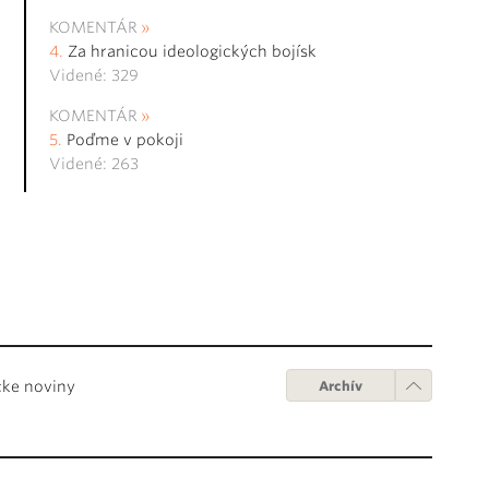
KOMENTÁR
Za hranicou ideologických bojísk
Videné: 329
KOMENTÁR
Poďme v pokoji
Videné: 263
cke noviny
Archív