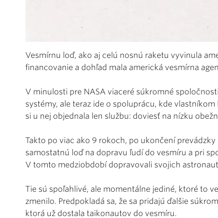
Vesmírnu loď, ako aj celú nosnú raketu vyvinula a
financovanie a dohľad mala americká vesmírna age
V minulosti pre NASA viaceré súkromné spoločnosti 
systémy, ale teraz ide o spoluprácu, kde vlastníko
si u nej objednala len službu: doviesť na nízku obež
Takto po viac ako 9 rokoch, po ukončení prevádzky
samostatnú loď na dopravu ľudí do vesmíru a pri spoj
V tomto medziobdobí dopravovali svojich astronaut
Tie sú spoľahlivé, ale momentálne jediné, ktoré to v
zmenilo. Predpokladá sa, že sa pridajú ďalšie súkrom
ktorá už dostala taikonautov do vesmíru.