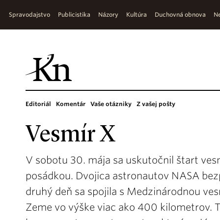
Spravodajstvo
Publicistika
Názory
Kultúra
Duchovná obnova
Ne
Editoriál
Komentár
Vaše otázniky
Z vašej pošty
Vesmír X
V sobotu 30. mája sa uskutočnil štart ves
posádkou. Dvojica astronautov NASA bezpe
druhý deň sa spojila s Medzinárodnou ves
Zeme vo výške viac ako 400 kilometrov. Ta