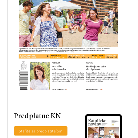
Predplatné KN
Staňte sa predplatiteľom