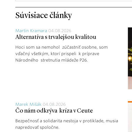
Súvisiace články
Martin Kramara
04.08.2026
Alternatíva s trvalejšou kvalitou
Hoci som sa nemohol zúčastniť osobne, som
vďačný všetkým, ktorí prispeli k príprave
Národného stretnutia mládeže P26.
Marek Mišák
04.08.2026
Čo nám odkrýva kríza v Ceute
Bezpečnosť a solidarita nestoja v protiklade, musia
napredovať spoločne.