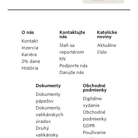
O nás
Kontaktujte
Katolícke
nás
noviny
Kontakt
Staň sa
Aktuálne
Inzercia
reportérom
číslo
Kariéra
KN
2% dane
Podporte nás
História
Darujte nás
Dokumenty
Obchodné
podmienky
Dokumenty
Digitálne
pápežov
vydanie
Dokumenty
Obchodné
vatikánskych
podmienky
úradov
GDPR
Druhý
Používanie
vatikánsky