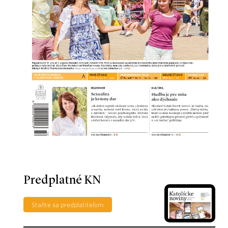
Predplatné KN
Staňte sa predplatiteľom