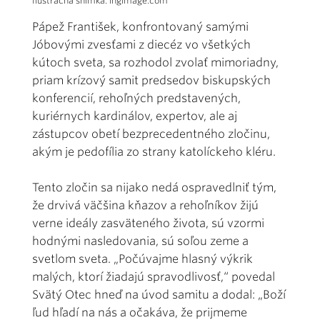
Ilustračná snímka: ingimage.com
Pápež František, konfrontovaný samými
Jóbovými zvesťami z diecéz vo všetkých
kútoch sveta, sa rozhodol zvolať mimoriadny,
priam krízový samit predsedov biskupských
konferencií, rehoľných predstavených,
kuriérnych kardinálov, expertov, ale aj
zástupcov obetí bezprecedentného zločinu,
akým je pedofília zo strany katolíckeho kléru.
Tento zločin sa nijako nedá ospravedlniť tým,
že drvivá väčšina kňazov a rehoľníkov žijú
verne ideály zasväteného života, sú vzormi
hodnými nasledovania, sú soľou zeme a
svetlom sveta. „Počúvajme hlasný výkrik
malých, ktorí žiadajú spravodlivosť,“ povedal
Svätý Otec hneď na úvod samitu a dodal: „Boží
ľud hľadí na nás a očakáva, že prijmeme