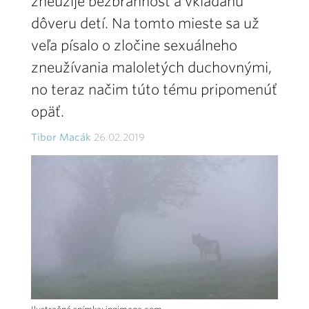
zneužije bezbrannosť a vkladanú
dôveru detí. Na tomto mieste sa už
veľa písalo o zločine sexuálneho
zneužívania maloletých duchovnými,
no teraz načim túto tému pripomenúť
opäť.
Tibor Macák
26.02.2019