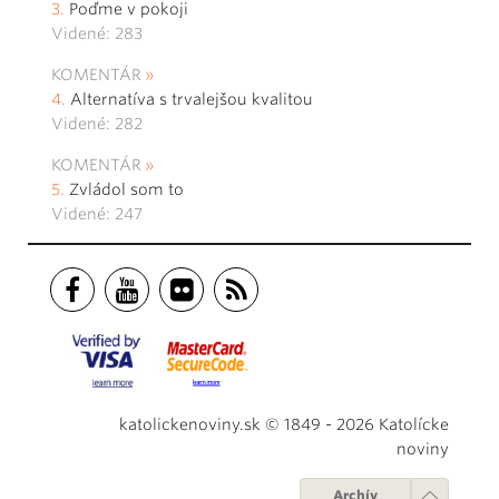
Poďme v pokoji
Videné: 283
KOMENTÁR
Alternatíva s trvalejšou kvalitou
Videné: 282
KOMENTÁR
Zvládol som to
Videné: 247
katolickenoviny.sk © 1849 - 2026 Katolícke
noviny
Archív