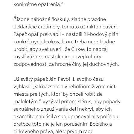
konkrétne opatrenia.“
Žiadne nábožné floskuly, žiadne prázdne
deklarácie či zámery, tomuto už nikto neuverí.
Pápež opäť prekvapil – nastolil 21-bodový plán
konkrétnych krokov, ktoré treba neodkladne
urobiť, aby svet uveril, že Cirkev to naozaj
myslí vážne s nastolením novej kultúry
zodpovednosti za hrozné činy jej duchovných.
Už svätý pápež Ján Pavol II. svojho času
vyhlásil: „V kňazstve a v rehoľnom živote niet
miesta pre tých, ktorí by chceli robiť zle
maloletým.“ Vyzýval pritom klérus, aby prípady
sexuálneho zneužívania detí nekryl, aby ich
okamžite nahlásil a spolupracoval aj s políciou,
pretože toto nie je len porušením Božieho a
cirkevného práva, ale v prvom rade