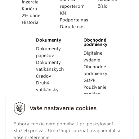
Inzercia
reportérom
číslo
Kariéra
KN
2% dane
Podporte nás
História
Darujte nás
Dokumenty
Obchodné
podmienky
Dokumenty
Digitálne
pápežov
vydanie
Dokumenty
Obchodné
vatikánskych
podmienky
úradov
GDPR
Druhý
Používanie
vatikánsky
cookies
koncil
Dokumenty
Vaše nastavenie cookies
KBS
Kódex
Súbory cookie nám pomáhajú pri poskytovaní
kánonického
služieb pre vás. Umožňujú spoznať a zapamätať si
práva
vaše preferencie.
Katechizmus