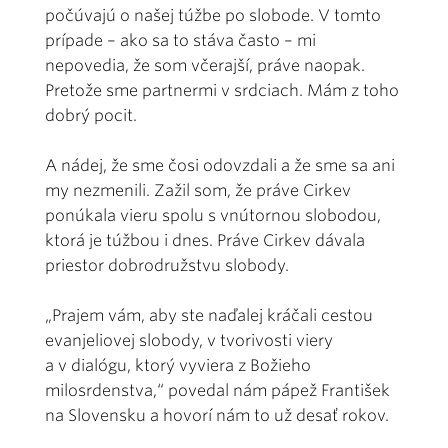
počúvajú o našej túžbe po slobode. V tomto
prípade – ako sa to stáva často – mi
nepovedia, že som včerajší, práve naopak.
Pretože sme partnermi v srdciach. Mám z toho
dobrý pocit.
A nádej, že sme čosi odovzdali a že sme sa ani
my nezmenili. Zažil som, že práve Cirkev
ponúkala vieru spolu s vnútornou slobodou,
ktorá je túžbou i dnes. Práve Cirkev dávala
priestor dobrodružstvu slobody.
„Prajem vám, aby ste naďalej kráčali cestou
evanjeliovej slobody, v tvorivosti viery
a v dialógu, ktorý vyviera z Božieho
milosrdenstva,“ povedal nám pápež František
na Slovensku a hovorí nám to už desať rokov.