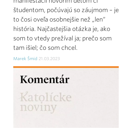
manifestácii hovorím deťom či
študentom, počúvajú so záujmom – je
to čosi oveľa osobnejšie než „len“
história. Najčastejšia otázka je, ako
som to vtedy prežíval ja; prečo som
tam išiel; čo som chcel.
Marek Šmid
21.03.2023