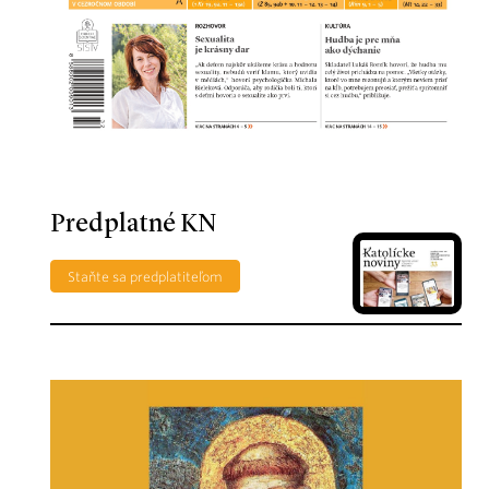
Predplatné KN
Staňte sa predplatiteľom