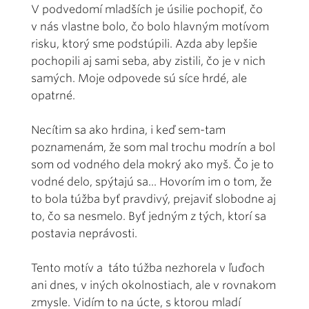
V podvedomí mladších je úsilie pochopiť, čo
v nás vlastne bolo, čo bolo hlavným motívom
risku, ktorý sme podstúpili. Azda aby lepšie
pochopili aj sami seba, aby zistili, čo je v nich
samých. Moje odpovede sú síce hrdé, ale
opatrné.
Necítim sa ako hrdina, i keď sem-tam
poznamenám, že som mal trochu modrín a bol
som od vodného dela mokrý ako myš. Čo je to
vodné delo, spýtajú sa... Hovorím im o tom, že
to bola túžba byť pravdivý, prejaviť slobodne aj
to, čo sa nesmelo. Byť jedným z tých, ktorí sa
postavia neprávosti.
Tento motív a táto túžba nezhorela v ľuďoch
ani dnes, v iných okolnostiach, ale v rovnakom
zmysle. Vidím to na úcte, s ktorou mladí