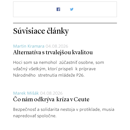
Súvisiace články
Martin Kramara
04.08.2026
Alternatíva s trvalejšou kvalitou
Hoci som sa nemohol zúčastniť osobne, som
vďačný všetkým, ktorí prispeli k príprave
Národného stretnutia mládeže P26.
Marek Mišák
04.08.2026
Čo nám odkrýva kríza v Ceute
Bezpečnosť a solidarita nestoja v protiklade, musia
napredovať spoločne.