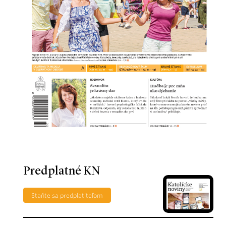
Predplatné KN
Staňte sa predplatiteľom