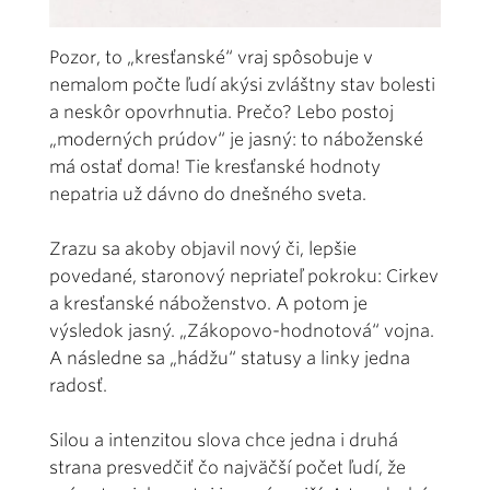
Pozor, to „kresťanské“ vraj spôsobuje v
nemalom počte ľudí akýsi zvláštny stav bolesti
a neskôr opovrhnutia. Prečo? Lebo postoj
„moderných prúdov“ je jasný: to náboženské
má ostať doma! Tie kresťanské hodnoty
nepatria už dávno do dnešného sveta.
Zrazu sa akoby objavil nový či, lepšie
povedané, staronový nepriateľ pokroku: Cirkev
a kresťanské náboženstvo. A potom je
výsledok jasný. „Zákopovo-hodnotová“ vojna.
A následne sa „hádžu“ statusy a linky jedna
radosť.
Silou a intenzitou slova chce jedna i druhá
strana presvedčiť čo najväčší počet ľudí, že