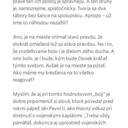
práve ten ich postoj je správnejší. A ten druhý
je, samozrejme, spiatočnícky. Tvoria sa dva
tábory bez šance na spoluprácu. Apropo – už
sme to náhodou nezažili?
Áno, je na mieste vnímať starú pravdu, že
stokrát omieľaná lož sa stáva pravdou. No i to,
že rozdeľovanie bolo i je dielom zlého ducha. A
ono bolo, je i bude, kým bude človek kráčať
týmto svetom. Avšak je na mieste sa pýtať:
Ako máme my kresťania na to všetko
reagovať?
Myslím, že aj pri tomto hodnotovom „boji“ je
dobre pripomenúť si slová, ktoré povedal pred
rokmi pápež Ján Pavol II. ako hlavný odkaz pri
stretnutí s vojenskými kaplánmi: „Treba vždy
pamätať, dokonca aj uprostred vojenských