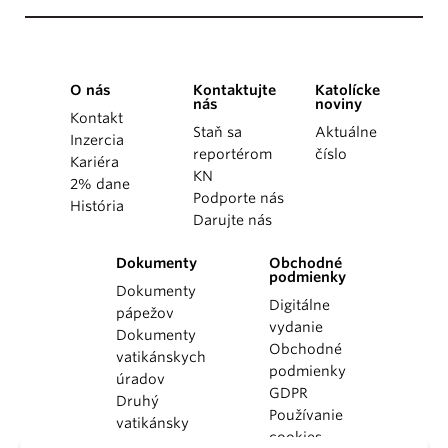
O nás
Kontaktujte
Katolícke
nás
noviny
Kontakt
Staň sa
Aktuálne
Inzercia
reportérom
číslo
Kariéra
KN
2% dane
Podporte nás
História
Darujte nás
Dokumenty
Obchodné
podmienky
Dokumenty
Digitálne
pápežov
vydanie
Dokumenty
Obchodné
vatikánskych
podmienky
úradov
GDPR
Druhý
Používanie
vatikánsky
cookies
koncil