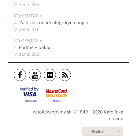
Videné: 335
KOMENTÁR
Za hranicou ideologických bojísk
Videné: 331
KOMENTÁR
Poďme v pokoji
Videné: 263
katolickenoviny.sk © 1849 - 2026 Katolícke
noviny
Archív