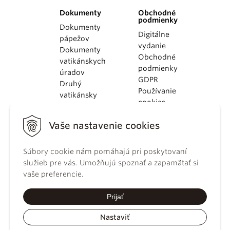
Dokumenty
Obchodné
podmienky
Dokumenty
Digitálne
pápežov
vydanie
Dokumenty
Obchodné
vatikánskych
podmienky
úradov
GDPR
Druhý
Používanie
vatikánsky
cookies
koncil
Dokumenty
Vaše nastavenie cookies
KBS
Kódex
Súbory cookie nám pomáhajú pri poskytovaní
kánonického
služieb pre vás. Umožňujú spoznať a zapamätať si
práva
vaše preferencie.
Katechizmus
Katolíckej
Prijať
cirkvi
Nastaviť