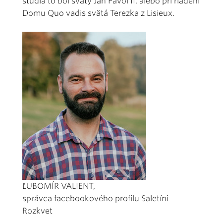
štúdia to bol svätý Ján Pavol II. alebo pri riadení
Domu Quo vadis svätá Terezka z Lisieux.
ĽUBOMÍR VALIENT,
správca facebookového profilu Saletíni
Rozkvet