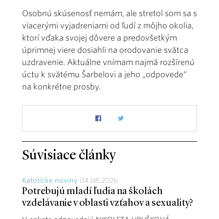
Osobnú skúsenosť nemám, ale stretol som sa s
viacerými vyjadreniami od ľudí z môjho okolia,
ktorí vďaka svojej dôvere a predovšetkým
úprimnej viere dosiahli na orodovanie svätca
uzdravenie. Aktuálne vnímam najmä rozšírenú
úctu k svätému Šarbelovi a jeho „odpovede“
na konkrétne prosby.
Súvisiace články
Katolícke noviny
04.08.2026
Potrebujú mladí ľudia na školách
vzdelávanie v oblasti vzťahov a sexuality?