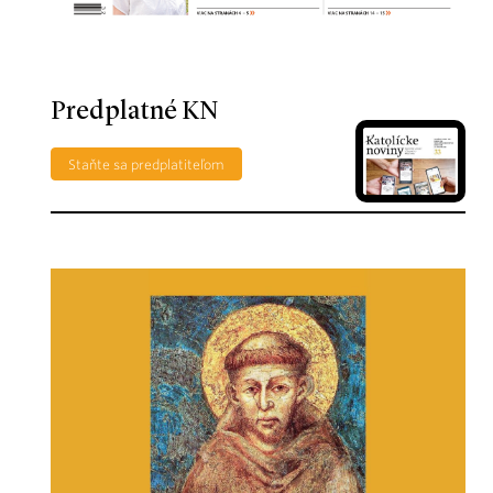
Predplatné KN
Staňte sa predplatiteľom