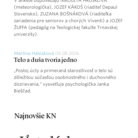
V ankete odpovedajú NIKOLETA HRUŠKOVÁ
(meteorologička), JOZEF KÁKOŠ (riaditeľ Depaul
Slovensko), ZUZANA BOŠNÁKOVÁ (riaditeľka
zariadenia pre seniorov a chorých Viventi) a JOZEF
ŽUFFA (pedagóg na Teologickej fakulte Trnavskej
univerzity).
Martina Halúsková
04.08.2026
Telo a duša tvoria jedno
„Postoj úcty a primeraná starostlivosť o telo sú
dôležitou súčasťou osobnostného i duchovného
dozrievania,“ vysvetľuje psychologička Janka
Bieščad.
Najnovšie KN