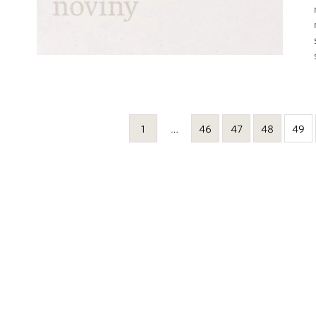
1
…
46
47
48
49