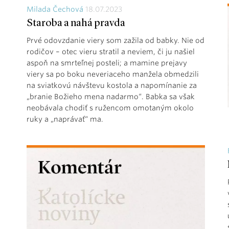
Milada Čechová
18.07.2023
Staroba a nahá pravda
Prvé odovzdanie viery som zažila od babky. Nie od
rodičov – otec vieru stratil a neviem, či ju našiel
aspoň na smrteľnej posteli; a mamine prejavy
viery sa po boku neveriaceho manžela obmedzili
na sviatkovú návštevu kostola a napomínanie za
„branie Božieho mena nadarmo“. Babka sa však
neobávala chodiť s ružencom omotaným okolo
ruky a „naprávať“ ma.