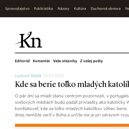
Spravodajstvo
Publicistika
Názory
Kultúra
Duchovná obnova
Ne
Editoriál
Komentár
Vaše otázniky
Z vašej pošty
Ľudovít Malík
25.07.2023
Kde sa berie toľko mladých katol
O pár dní sa mladí stanú centrom pozornosti, v portuga
svetových médiách budú padať prívlastky ako katolícky
konštatovať, kde sa toľko mladých katolíkov vôbec berie. 
dnes nemôže veriť v Boha a určite nie je pri zdravom rozum