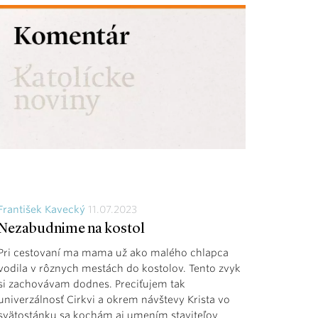
František Kavecký
11.07.2023
Nezabudnime na kostol
Pri cestovaní ma mama už ako malého chlapca
vodila v rôznych mestách do kostolov. Tento zvyk
si zachovávam dodnes. Preciťujem tak
univerzálnosť Cirkvi a okrem návštevy Krista vo
svätostánku sa kochám aj umením staviteľov