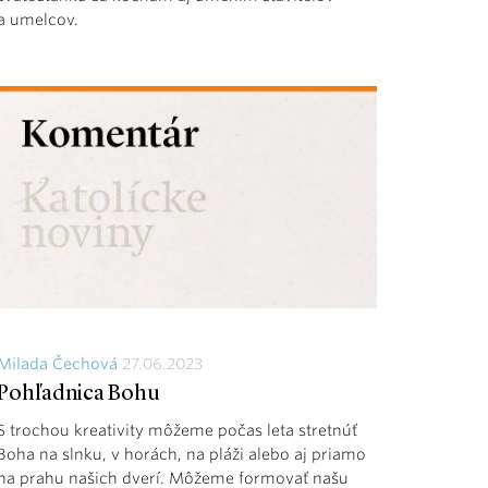
a umelcov.
Milada Čechová
27.06.2023
Pohľadnica Bohu
S trochou kreativity môžeme počas leta stretnúť
Boha na slnku, v horách, na pláži alebo aj priamo
na prahu našich dverí. Môžeme formovať našu