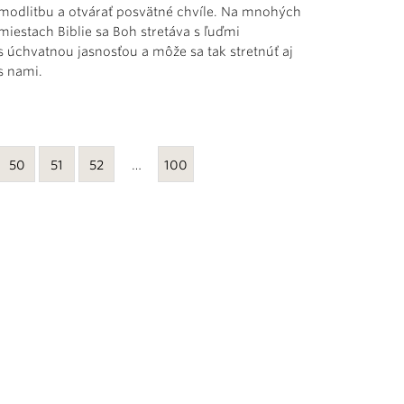
modlitbu a otvárať posvätné chvíle. Na mnohých
miestach Biblie sa Boh stretáva s ľuďmi
s úchvatnou jasnosťou a môže sa tak stretnúť aj
s nami.
50
51
52
…
100