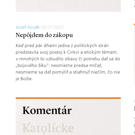
Jozef Kozák
03.07.2023
Nepôjdem do zákopu
Keď pred pár dňami jedna z politických strán
predstavila svoj postoj k Cirkvi a etickým témam,
v mnohých to vzbudilo obavy či potrebu dať sa do
„bojového šíku“: nesmieme predsa mlčať,
nesmieme sa dať pomýliť a stiahnuť niečím, čo nie
je Božie.