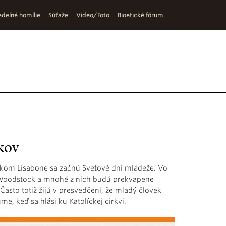
deľné homílie
Súťaže
Video/Foto
Bioetické fórum
íkov
lskom Lisabone sa začnú Svetové dni mládeže. Vo
 Woodstock a mnohé z nich budú prekvapene
Často totiž žijú v presvedčení, že mladý človek
e, keď sa hlási ku Katolíckej cirkvi.