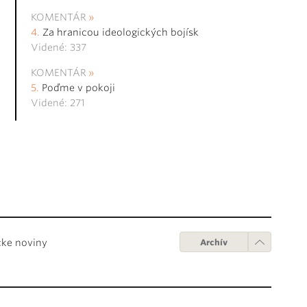
KOMENTÁR
Za hranicou ideologických bojísk
Videné: 337
KOMENTÁR
Poďme v pokoji
Videné: 271
cke noviny
Archív