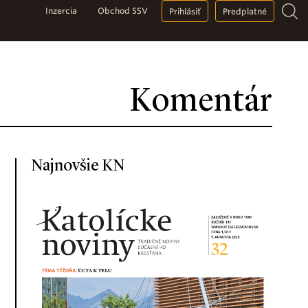
Inzercia
Obchod SSV
Prihlásiť
Predplatné
Komentár
Najnovšie KN