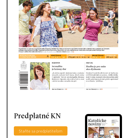
Predplatné KN
Staňte sa predplatiteľom