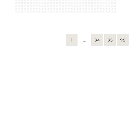
1
…
94
95
96