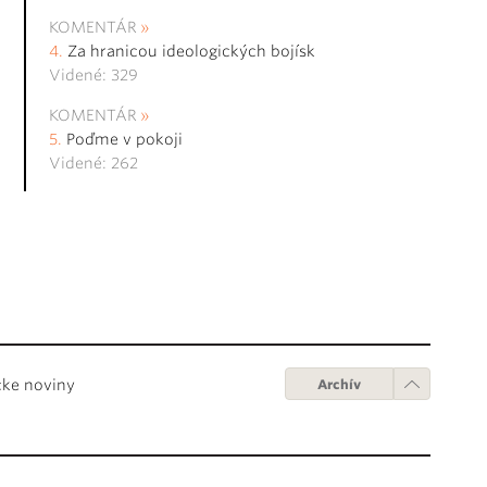
KOMENTÁR
Za hranicou ideologických bojísk
Videné: 329
KOMENTÁR
Poďme v pokoji
Videné: 262
cke noviny
Archív