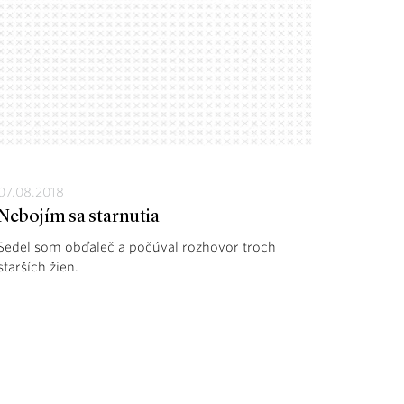
07.08.2018
Nebojím sa starnutia
Sedel som obďaleč a počúval rozhovor troch
starších žien.