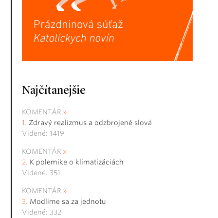
Najčítanejšie
KOMENTÁR
Zdravý realizmus a odzbrojené slová
Videné: 1419
KOMENTÁR
K polemike o klimatizáciách
Videné: 351
KOMENTÁR
Modlime sa za jednotu
Videné: 332