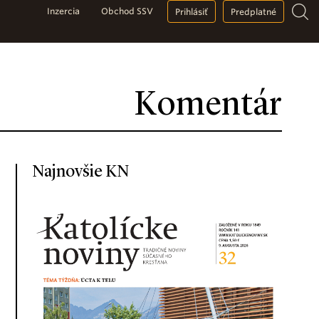
Inzercia
Obchod SSV
Prihlásiť
Predplatné
Komentár
Najnovšie KN