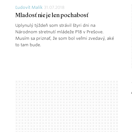
Ľudovít Malík
31.07.2018
Mladosť nie je len pochabosť
Uplynulý týždeň som strávil štyri dni na
Národnom stretnutí mládeže P18 v Prešove.
Musím sa priznať, že som bol veľmi zvedavý, aké
to tam bude.