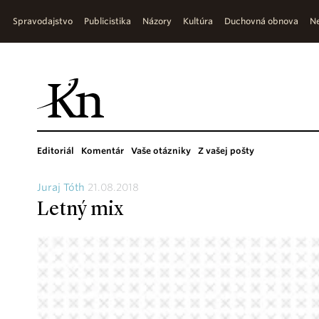
Spravodajstvo
Publicistika
Názory
Kultúra
Duchovná obnova
Ne
Editoriál
Komentár
Vaše otázniky
Z vašej pošty
Juraj Tóth
21.08.2018
Letný mix