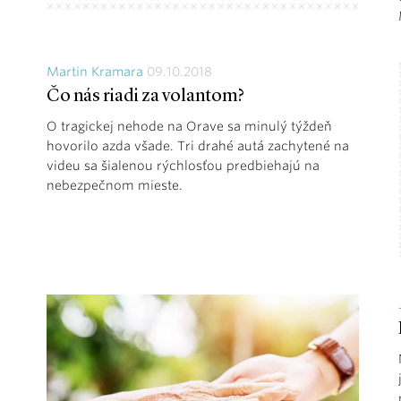
Martin Kramara
09.10.2018
Čo nás riadi za volantom?
O tragickej nehode na Orave sa minulý týždeň
hovorilo azda všade. Tri drahé autá zachytené na
videu sa šialenou rýchlosťou predbiehajú na
nebezpečnom mieste.