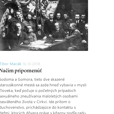
Tibor Macák
16.10.2018
Načim pripomenúť
Sodoma a Gomora, tieto dve skazené
starozákonné mestá sa azda hneď vybavia v mysli
človeka, keď počuje o početných prípadoch
sexuálneho zneužívania maloletých osobami
zasväteného života v Cirkvi. Ide pritom o
duchovenstvo, prichádzajúce do kontaktu s
deťmi, ktorých dôvera práve v kňazov podľa radu