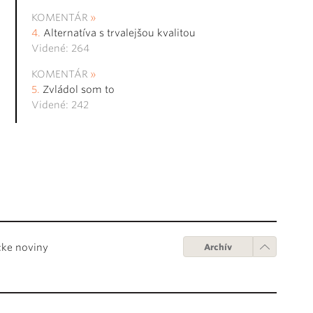
KOMENTÁR
Alternatíva s trvalejšou kvalitou
Videné: 264
KOMENTÁR
Zvládol som to
Videné: 242
cke noviny
Archív