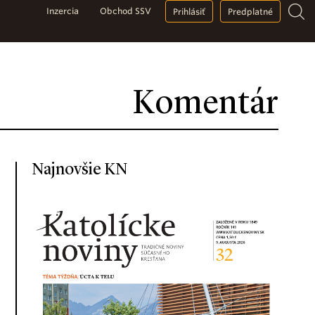
Inzercia
Obchod SSV
Prihlásiť
Predplatné
Komentár
Najnovšie KN