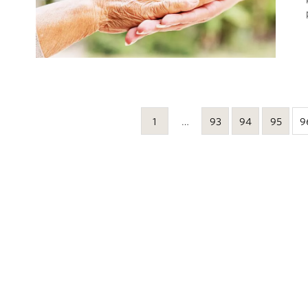
1
…
93
94
95
9