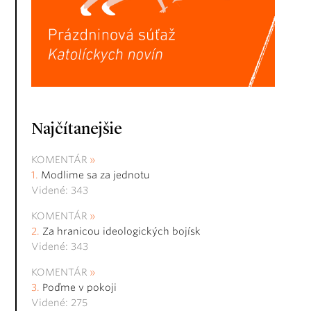
Najčítanejšie
KOMENTÁR
Modlime sa za jednotu
Videné: 343
KOMENTÁR
Za hranicou ideologických bojísk
Videné: 343
KOMENTÁR
Poďme v pokoji
Videné: 275