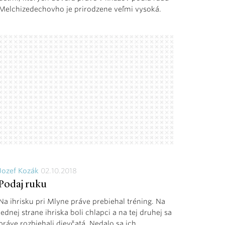
Melchizedechovho je prirodzene veľmi vysoká.
Jozef Kozák
02.10.2018
Podaj ruku
Na ihrisku pri Mlyne práve prebiehal tréning. Na
jednej strane ihriska boli chlapci a na tej druhej sa
práve rozbiehali dievčatá. Nedalo sa ich