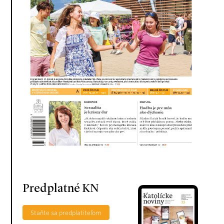
Predplatné KN
Staňte sa predplatiteľom