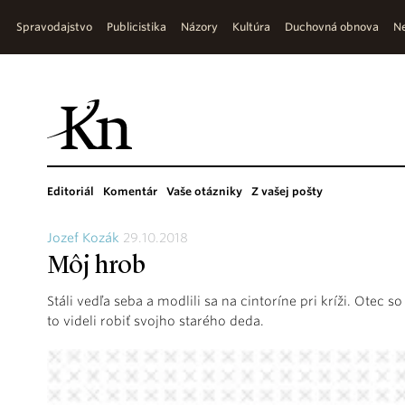
Spravodajstvo
Publicistika
Názory
Kultúra
Duchovná obnova
Ne
Editoriál
Komentár
Vaše otázniky
Z vašej pošty
Jozef Kozák
29.10.2018
Môj hrob
Stáli vedľa seba a modlili sa na cintoríne pri kríži. Otec 
to videli robiť svojho starého deda.