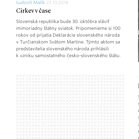
Ľudovít Malík
23.10.2018
Cirkev v čase
Slovenská republika bude 30. októbra sláviť
mimoriadny štátny sviatok. Pripomenieme si 100
rokov od prijatia Deklarácie slovenského národa
v Turčianskom Svätom Martine. Týmto aktom sa
predstavitelia slovenského národa prihlásili
k vzniku samostatného česko-slovenského štátu.