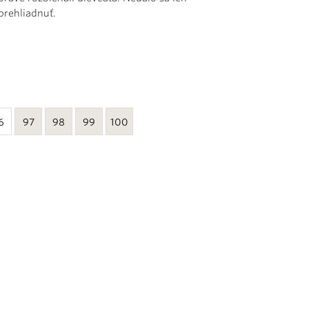
prehliadnuť.
6
97
98
99
100