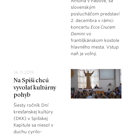
Antona v Padove, sa
slovenským
poslucháčom predstaví
2. decembra v rámci
koncertu
Ecce Crucem
Domini
vo
františkánskom kostole
hlavného mesta. Vstup
naň je voľný.
16.11.2019
Na Spiši chcú
vyvolať kultúrny
pohyb
Šiesty ročník Dní
kresťanskej kultúry
(DKK) v Spišskej
Kapitule sa niesol v
duchu cyrilo-