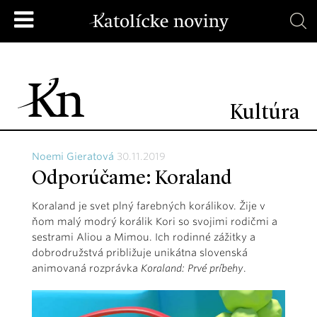
Kultúra
Noemi Gieratová
30.11.2019
Odporúčame: Koraland
Koraland je svet plný farebných korálikov. Žije v
ňom malý modrý korálik Kori so svojimi rodičmi a
sestrami Aliou a Mimou. Ich rodinné zážitky a
dobrodružstvá približuje unikátna slovenská
animovaná rozprávka
Koraland: Prvé príbehy
.