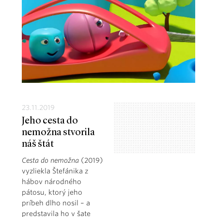
23.11.2019
Jeho cesta do
nemožna stvorila
náš štát
Cesta do nemožna
(2019)
vyzliekla Štefánika z
hábov národného
pátosu, ktorý jeho
príbeh dlho nosil – a
predstavila ho v šate