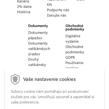
Kariéra
KN
2% dane
Podporte nás
História
Darujte nás
Dokumenty
Obchodné
podmienky
Dokumenty
Digitálne
pápežov
vydanie
Dokumenty
Obchodné
vatikánskych
podmienky
úradov
GDPR
Druhý
Používanie
vatikánsky
cookies
koncil
Dokumenty
Vaše nastavenie cookies
KBS
Kódex
Súbory cookie nám pomáhajú pri poskytovaní
kánonického
služieb pre vás. Umožňujú spoznať a zapamätať si
práva
vaše preferencie.
Katechizmus
Katolíckej