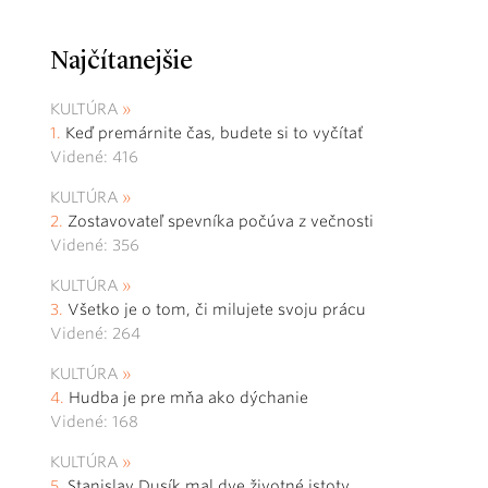
Najčítanejšie
KULTÚRA
Keď premárnite čas, budete si to vyčítať
Videné: 416
KULTÚRA
Zostavovateľ spevníka počúva z večnosti
Videné: 356
KULTÚRA
Všetko je o tom, či milujete svoju prácu
Videné: 264
KULTÚRA
Hudba je pre mňa ako dýchanie
Videné: 168
KULTÚRA
Stanislav Dusík mal dve životné istoty