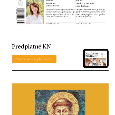
Predplatné KN
Staňte sa predplatiteľom