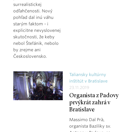
surrealistickej
odľahčenosti. Nový
pohľad dal inú váhu
starým faktom - i
explicitne nevyslovenej
skutočnosti, že keby
nebol Štefánik, nebolo
by zrejme ani
Československo.
Taliansky kultúrny
inštitút v Bratislave
23.11.2019
Organista z Padovy
prvýkrát zahrá v
Bratislave
Massimo Dal Prà,
organista Baziliky sv.