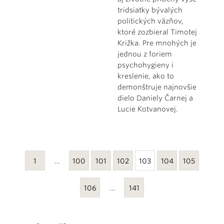
tridsiatky bývalých
politických väzňov,
ktoré zozbieral Timotej
Križka. Pre mnohých je
jednou z foriem
psychohygieny i
kreslenie, ako to
demonštruje najnovšie
dielo Daniely Čarnej a
Lucie Kotvanovej.
1
…
100
101
102
103
104
105
106
…
141