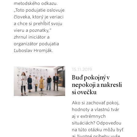
metodského odkazu.
„Toto podujatie oslovuje
človeka, ktorý je veriaci
a chce si prehĺbiť svoju
vieru a poznatky,“
zhrnul iniciátor a
organizátor podujatia
Ľuboslav Hromják.
15.11.2019
Buď pokojný v
nepokoji a nakresli
si ovečku
Ako si zachovať pokoj,
hodnoty a vlastnú tvár
aj v extrémnych
situáciách? Odpoveďou
na túto otázku môžu byť
aj životné príbehy vyše