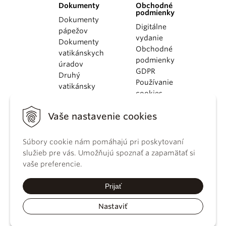
Dokumenty
Obchodné
podmienky
Dokumenty
Digitálne
pápežov
vydanie
Dokumenty
Obchodné
vatikánskych
podmienky
úradov
GDPR
Druhý
Používanie
vatikánsky
cookies
koncil
Dokumenty
Vaše nastavenie cookies
KBS
Kódex
Súbory cookie nám pomáhajú pri poskytovaní
kánonického
služieb pre vás. Umožňujú spoznať a zapamätať si
práva
vaše preferencie.
Katechizmus
Katolíckej
Prijať
cirkvi
Nastaviť