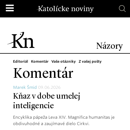
Názory
Editoriál
Komentár
Vaše otázniky
Z vašej pošty
Komentár
Marek Šmid
09.06.2026
Kňaz v dobe umelej
inteligencie
Encyklika pápeža Leva XIV. Magnifica humanitas je
obdivuhodné a zaujímavé dielo Cirkvi.