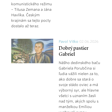
komunistického režimu
– Titusa Zemana a Jána
Havlíka. Českým
krajinám sa tejto pocty
dostalo až teraz.
Pavol Vitko
02.06.2026
Dobrý pastier
Gabriel
Nášho dedinského baču
Gabriela Porubčina si
ľudia vážili nielen za to,
ako dobre sa stará o
svoje stádo oviec a má
výborný syr, ale hlavne
všetci s uznaním žasli
nad tým, akých spolu s
manželkou Emíliou