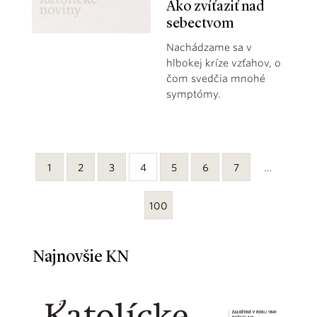
Ako zvíťaziť nad
sebectvom
Nachádzame sa v
hlbokej kríze vzťahov, o
čom svedčia mnohé
symptómy.
1
2
3
4
5
6
7
…
100
Najnovšie KN