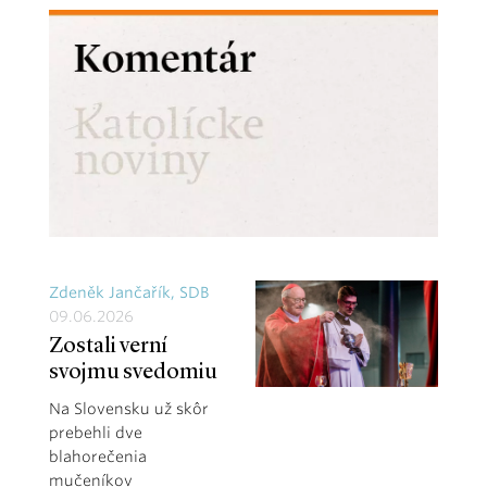
Zdeněk Jančařík, SDB
09.06.2026
Zostali verní
svojmu svedomiu
Na Slovensku už skôr
prebehli dve
blahorečenia
mučeníkov