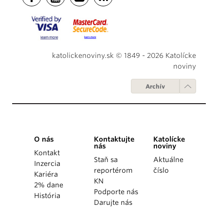
katolickenoviny.sk © 1849 - 2026 Katolícke
noviny
Archív
O nás
Kontaktujte
Katolícke
nás
noviny
Kontakt
Staň sa
Aktuálne
Inzercia
reportérom
číslo
Kariéra
KN
2% dane
Podporte nás
História
Darujte nás