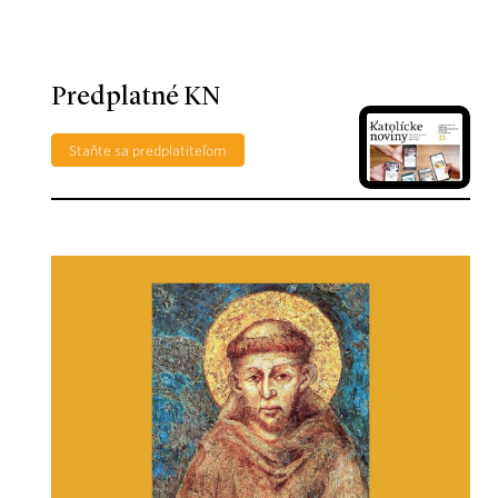
Predplatné KN
Staňte sa predplatiteľom