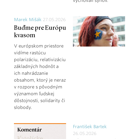
vychovali synov.
Marek Mišák
27.05.2026
Buďme pre Európu
kvasom
V európskom priestore
vidíme rastúcu
polarizáciu, relativizáciu
základných hodnôt a
ich nahrádzanie
obsahom, ktorý je neraz
v rozpore s pôvodným
významom ľudskej
dôstojnosti, solidarity či
slobody.
František Bartek
26.05.2026