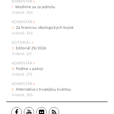
KOMENTÁR
Modlime sa za jednotu
Videné: 343
KOMENTÁR
Za hranicou ideologických bojísk
Videné: 343
EDITORIÁL
Editoriál 29/2026
Videné: 321
KOMENTÁR
Poďme v pokoji
Videné: 275
KOMENTÁR
Alternatíva s trvalejšou kvalitou
Videné: 265