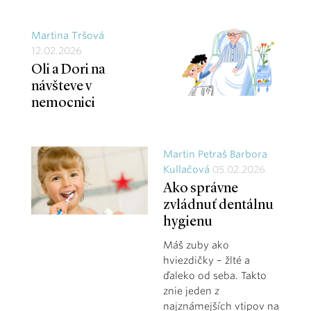
Martina Tršová
12.02.2026
Oli a Dori na
návšteve v
nemocnici
Martin Petraš Barbora
Kullačová
05.02.2026
Ako správne
zvládnuť dentálnu
hygienu
Máš zuby ako
hviezdičky – žlté a
ďaleko od seba. Takto
znie jeden z
najznámejších vtipov na