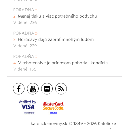
PORADŇA
Menej tlaku a viac potrebného oddychu
Videné: 236
PORADŇA
Horúčavy dajú zabrať mnohým ľuďom
Videné: 229
PORADŇA
V tehotenstve je prínosom pohoda i kondícia
Videné: 156
katolickenoviny.sk © 1849 - 2026 Katolícke