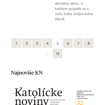
dentálnu tému. V
každom prípade sa o
zuby treba zodpovedne
starať.
1
2
3
4
5
6
7
8
…
15
Najnovšie KN