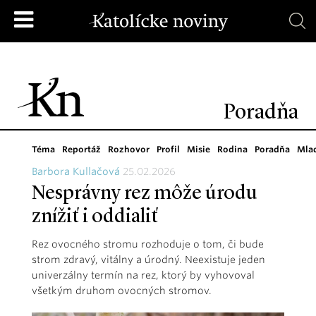
Poradňa
Téma
Reportáž
Rozhovor
Profil
Misie
Rodina
Poradňa
Mla
Barbora Kullačová
25.02.2026
Nesprávny rez môže úrodu
znížiť i oddialiť
Rez ovocného stromu rozhoduje o tom, či bude
strom zdravý, vitálny a úrodný. Neexistuje jeden
univerzálny termín na rez, ktorý by vyhovoval
všetkým druhom ovocných stromov.