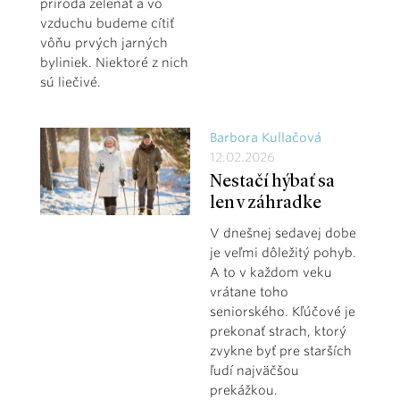
príroda zelenať a vo
vzduchu budeme cítiť
vôňu prvých jarných
byliniek. Niektoré z nich
sú liečivé.
Barbora Kullačová
12.02.2026
Nestačí hýbať sa
len v záhradke
V dnešnej sedavej dobe
je veľmi dôležitý pohyb.
A to v každom veku
vrátane toho
seniorského. Kľúčové je
prekonať strach, ktorý
zvykne byť pre starších
ľudí najväčšou
prekážkou.