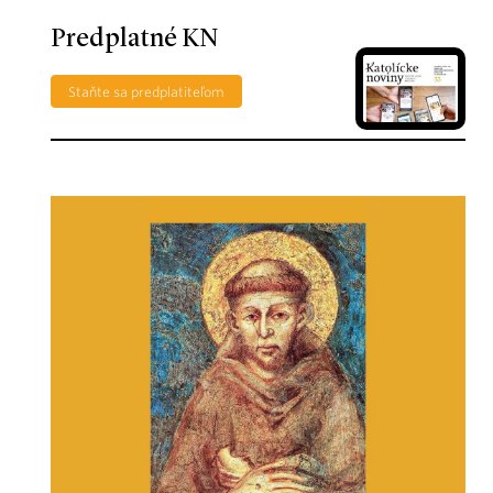
Predplatné KN
Staňte sa predplatiteľom